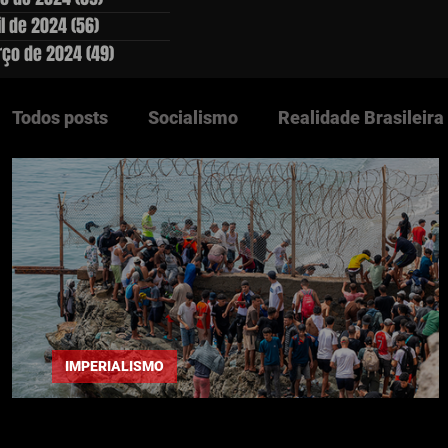
il de 2024
(56)
56 posts
ço de 2024
(49)
49 posts
Todos posts
Socialismo
Realidade Brasileira
Questão Agrária
Lutas Populares
Ediçõe
Clássicos
Países Socialistas
Europa
DESTAQUES
IMPERIALISMO
"Alguma vez todos seremos marroquinos"