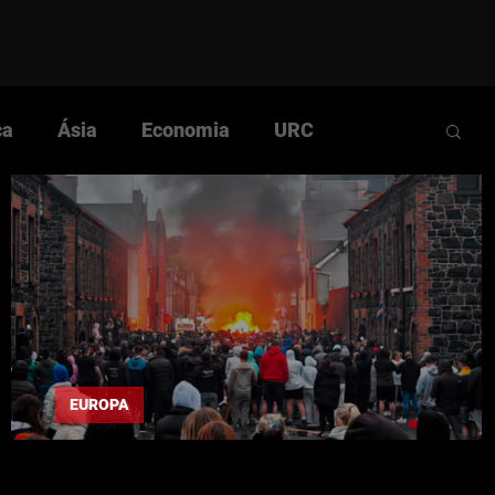
ca
Ásia
Economia
URC
Comunista
Cultura
História
ular
Questão Nacional
Rumos da Luta
EUROPA
"Belfast, o renascimento das bestas"