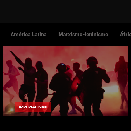
América Latina
Marxismo-leninismo
Áfri
s Nova Cultura
Revista Nova Cultura
Partido 
NOVACULTURA.info
Imperialismo
Guerra Pop
IMPERIALISMO
"Distúrbios em Paris, até além do inferno"