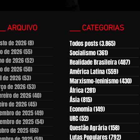
__ ARQUIVO
___ CATEGORIAS
sto de 2026
(8)
8 posts
Todos posts
(3.865)
3.865 pos
ho de 2026
(55)
55 posts
Socialismo
(361)
361 posts
ho de 2026
(52)
52 posts
Realidade Brasileira
(487)
487
o de 2026
(50)
50 posts
América Latina
(559)
559 post
il de 2026
(53)
53 posts
Marxismo-leninismo
(430)
430
ço de 2026
(53)
53 posts
África
(281)
281 posts
ereiro de 2026
(40)
40 posts
Ásia
(815)
815 posts
eiro de 2026
(45)
45 posts
Economia
(149)
149 posts
embro de 2025
(49)
49 posts
URC
(52)
52 posts
embro de 2025
(54)
54 posts
Questão Agrária
(158)
158 post
ubro de 2025
(66)
66 posts
Lutas Populares
(792)
792 pos
embro de 2025
(59)
59 posts