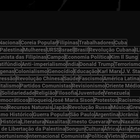
Nacional
Coreia Popular
Filipinas
Trabalhadores
Cuba
Palestina
Mulheres
URSS
Israel
Brasil
Revolução Cubana
I
nista das Filipinas
Campo
Economia Política
Kim Il Sung
atifúndio
Anti-imperialismo
Índia
Donald Trump
Terrorism
ígenas
Colonialismo
Genocídio
Educação
Karl Marx
J.V. Sta
ressão
Revolução Chinesa
Saúde
Fascismo
América Latina
italismo
Partidos Comunistas
Revisionismo
Oriente Médi
a
Solidariedade
Religião
Filosofia
Juventude
Venezuela
democráticos
Bloqueio
José Maria Sison
Protestos
Racismo
smo
Recursos Naturais
Japão
Revolução Russa
Música
Gre
smo Histórico
Guerra Popular
São Paulo
Argentina
Ucrânia
n
História
Literatura
Naxalitas
Ernesto Guevara
Peru
Naxalit
 de Libertação da Palestina
Songun
Cultura
África
Ásia
Arte
portunismo
Internacional Comunista
Política
Vietnã
Grams