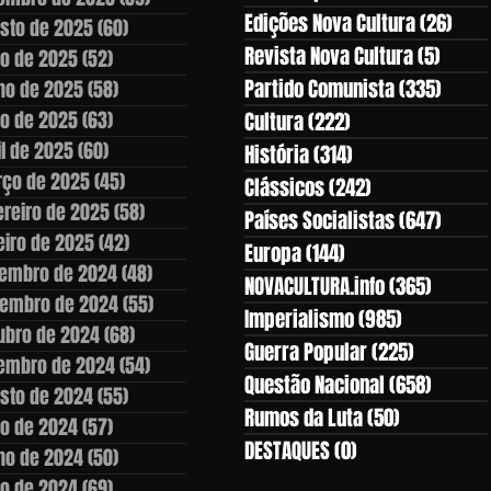
Edições Nova Cultura
(26)
26 p
sto de 2025
(60)
60 posts
Revista Nova Cultura
(5)
5 pos
ho de 2025
(52)
52 posts
Partido Comunista
(335)
335 p
ho de 2025
(58)
58 posts
o de 2025
(63)
63 posts
Cultura
(222)
222 posts
il de 2025
(60)
60 posts
História
(314)
314 posts
ço de 2025
(45)
45 posts
Clássicos
(242)
242 posts
ereiro de 2025
(58)
58 posts
Países Socialistas
(647)
647 p
eiro de 2025
(42)
42 posts
Europa
(144)
144 posts
embro de 2024
(48)
48 posts
NOVACULTURA.info
(365)
365 po
embro de 2024
(55)
55 posts
Imperialismo
(985)
985 posts
ubro de 2024
(68)
68 posts
Guerra Popular
(225)
225 post
embro de 2024
(54)
54 posts
Questão Nacional
(658)
658 po
sto de 2024
(55)
55 posts
Rumos da Luta
(50)
50 posts
ho de 2024
(57)
57 posts
DESTAQUES
(0)
0 post
ho de 2024
(50)
50 posts
o de 2024
(69)
69 posts