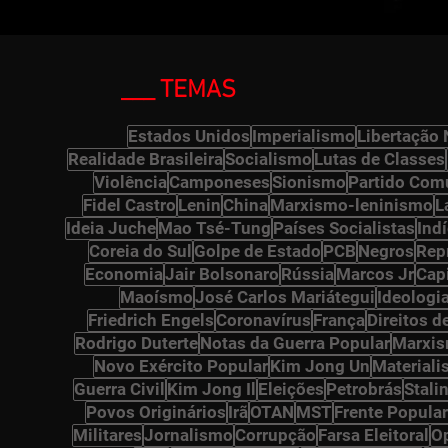
___ TEMAS
ts
Estados Unidos
Imperialismo
Libertação 
Realidade Brasileira
Socialismo
Lutas de Classes
Violência
Camponeses
Sionismo
Partido Comu
 posts
Fidel Castro
Lenin
China
Marxismo-leninismo
L
s
Ideia Juche
Mao Tsé-Tung
Países Socialistas
Ind
Coreia do Sul
Golpe de Estado
PCB
Negros
Rep
 posts
Economia
Jair Bolsonaro
Rússia
Marcos Jr
Cap
Maoísmo
José Carlos Mariátegui
Ideologi
Friedrich Engels
Coronavírus
França
Direitos 
Rodrigo Duterte
Notas da Guerra Popular
Marxi
Novo Exército Popular
Kim Jong Un
Materiali
Guerra Civil
Kim Jong Il
Eleições
Petrobrás
Stali
s
Povos Originários
Irã
OTAN
MST
Frente Popular
ts
Militares
Jornalismo
Corrupção
Farsa Eleitoral
O