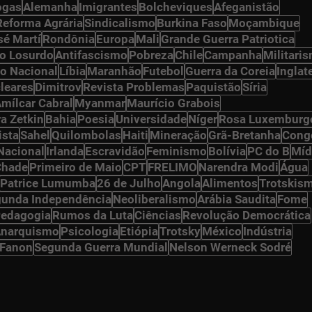
ogas
Alemanha
Imigrantes
Bolcheviques
Afeganistão
Reforma Agrária
Sindicalismo
Burkina Faso
Moçambique
sé Martí
Rondônia
Europa
Mali
Grande Guerra Patriotica
o Losurdo
Antifascismo
Pobreza
Chile
Campanha
Militari
o Nacional
Líbia
Maranhão
Futebol
Guerra da Coreia
Inglat
leares
Dimitrov
Revista Problemas
Paquistão
Síria
mílcar Cabral
Myanmar
Maurício Grabois
ra Zetkin
Bahia
Poesia
Universidade
Níger
Rosa Luxemburg
ista
Sahel
Quilombolas
Haiti
Mineração
Grã-Bretanha
Cong
Nacional
Irlanda
Escravidão
Feminismo
Bolívia
PC do B
Míd
Chade
Primeiro de Maio
CPT
FRELIMO
Narendra Modi
Água
Patrice Lumumba
26 de Julho
Angola
Alimentos
Trotskis
unda Independência
Neoliberalismo
Arábia Saudita
Fome
edagogia
Rumos da Luta
Ciências
Revolução Democrática
narquismo
Psicologia
Etiópia
Trotsky
México
Indústria
 Fanon
Segunda Guerra Mundial
Nelson Werneck Sodré