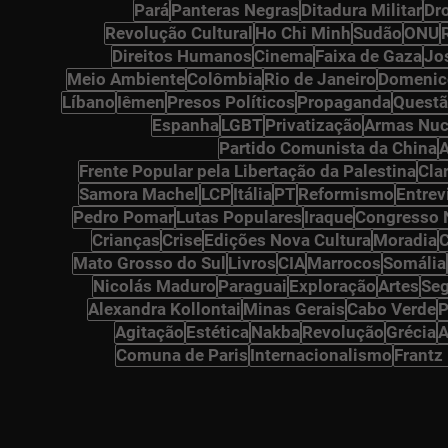
Pará
Panteras Negras
Ditadura Militar
Dr
osts
Revolução Cultural
Ho Chi Minh
Sudão
ONU
ts
Direitos Humanos
Cinema
Faixa de Gaza
Jo
osts
Meio Ambiente
Colômbia
Rio de Janeiro
Domenic
Líbano
Iêmen
Presos Políticos
Propaganda
Questã
Espanha
LGBT
Privatização
Armas Nuc
Partido Comunista da China
A
Frente Popular pela Libertação da Palestina
Cla
Samora Machel
LCP
Itália
PT
Reformismo
Entrev
osts
Pedro Pomar
Lutas Populares
Iraque
Congresso 
Crianças
Crise
Edições Nova Cultura
Moradia
sts
Mato Grosso do Sul
Livros
CIA
Marrocos
Somália
Nicolás Maduro
Paraguai
Exploração
Artes
Seg
Alexandra Kollontai
Minas Gerais
Cabo Verde
P
s
Agitação
Estética
Nakba
Revolução
Grécia
A
sts
Comuna de Paris
Internacionalismo
Frantz