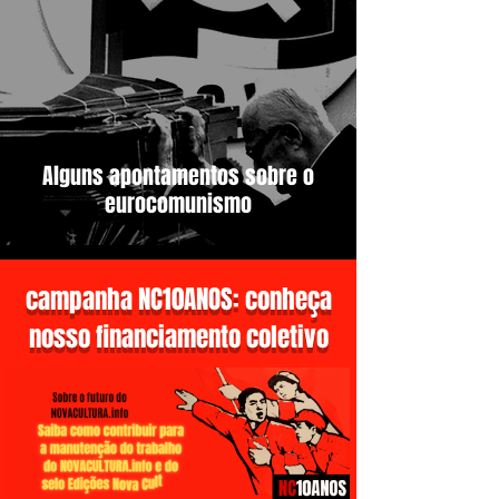
Alguns apontamentos sobre o
eurocomunismo
campanha NC10ANOS: conheça
nosso financiamento coletivo