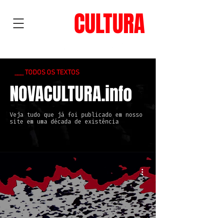
NOVA
CULTURA
___ TODOS OS TEXTOS
NOVACULTURA.info
Veja tudo que já foi publicado em nosso
site em uma década de existência