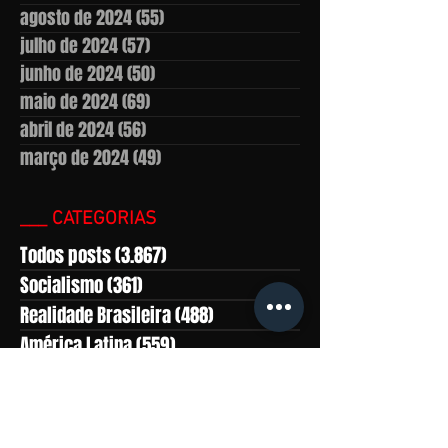
agosto de 2024
(55)
55 posts
julho de 2024
(57)
57 posts
junho de 2024
(50)
50 posts
maio de 2024
(69)
69 posts
abril de 2024
(56)
56 posts
março de 2024
(49)
49 posts
___ CATEGORIAS
Todos posts
(3.867)
3.867 posts
Socialismo
(361)
361 posts
Realidade Brasileira
(488)
488 posts
América Latina
(559)
559 posts
Marxismo-leninismo
(430)
430 posts
África
(281)
281 posts
Ásia
(816)
816 posts