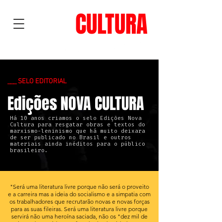
NOVA
CULTURA
___ SELO EDITORIAL
Edições NOVA CULTURA
Há 10 anos criamos o selo Edições Nova
Cultura para resgatar obras e textos do
marxismo-leninismo que há muito deixara
de ser publicado no Brasil e outros
materiais ainda inéditos para o público
brasileiro.
"Será uma literatura livre porque não será o proveito
e a carreira mas a ideia do socialismo e a simpatia com
os trabalhadores que recrutarão novas e novas forças
para as suas fileiras. Será uma literatura livre porque
servirá não uma heroína saciada, não os "dez mil de