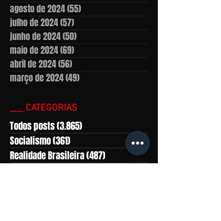
agosto de 2024
(55)
55 posts
julho de 2024
(57)
57 posts
junho de 2024
(50)
50 posts
maio de 2024
(69)
69 posts
abril de 2024
(56)
56 posts
março de 2024
(49)
49 posts
___ CATEGORIAS
Todos posts
(3.865)
3.865 posts
Socialismo
(361)
361 posts
Realidade Brasileira
(487)
487 posts
América Latina
(559)
559 posts
Marxismo-leninismo
(430)
430 posts
África
(281)
281 posts
Ásia
(815)
815 posts