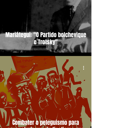
Mariátegui: "O Partido bolchevique
e Trotsky"
Combater o peleguismo para