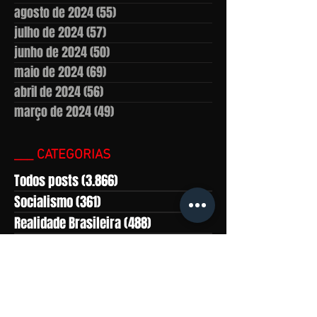
agosto de 2024
(55)
55 posts
julho de 2024
(57)
57 posts
junho de 2024
(50)
50 posts
maio de 2024
(69)
69 posts
abril de 2024
(56)
56 posts
março de 2024
(49)
49 posts
___ CATEGORIAS
Todos posts
(3.866)
3.866 posts
Socialismo
(361)
361 posts
Realidade Brasileira
(488)
488 posts
América Latina
(559)
559 posts
Marxismo-leninismo
(430)
430 posts
África
(281)
281 posts
Ásia
(815)
815 posts