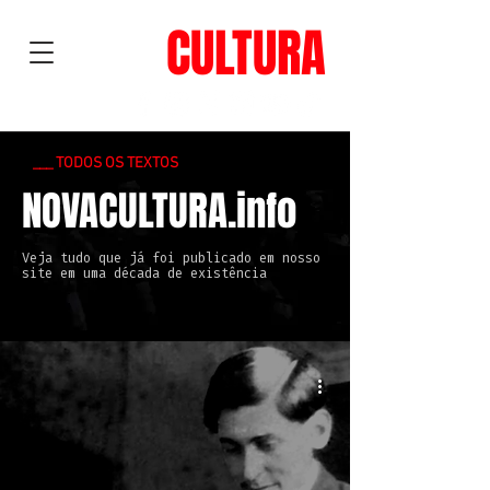
NOVA
CULTURA
___ TODOS OS TEXTOS
NOVACULTURA.info
Veja tudo que já foi publicado em nosso
site em uma década de existência