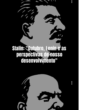
Stalin: "Outubro, Lenin e as
perspectivas de nosso
desenvolvimento"