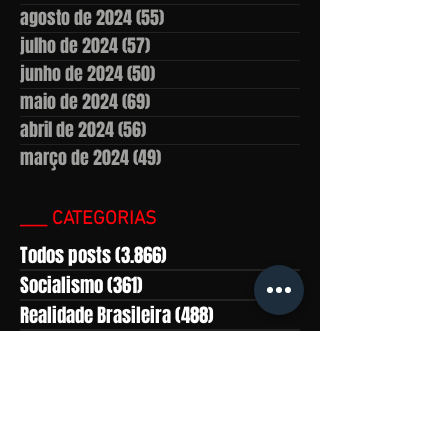
agosto de 2024
(55)
55 posts
julho de 2024
(57)
57 posts
junho de 2024
(50)
50 posts
maio de 2024
(69)
69 posts
abril de 2024
(56)
56 posts
março de 2024
(49)
49 posts
___ CATEGORIAS
Todos posts
(3.866)
3.866 posts
Socialismo
(361)
361 posts
Realidade Brasileira
(488)
488 posts
América Latina
(559)
559 posts
Marxismo-leninismo
(430)
430 posts
África
(281)
281 posts
Ásia
(815)
815 posts