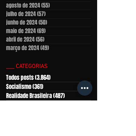
agosto de 2024
(55)
55 posts
julho de 2024
(57)
57 posts
junho de 2024
(50)
50 posts
maio de 2024
(69)
69 posts
abril de 2024
(56)
56 posts
março de 2024
(49)
49 posts
___ CATEGORIAS
Todos posts
(3.864)
3.864 posts
Socialismo
(361)
361 posts
Realidade Brasileira
(487)
487 posts
América Latina
(558)
558 posts
Marxismo-leninismo
(430)
430 posts
África
(281)
281 posts
Ásia
(815)
815 posts