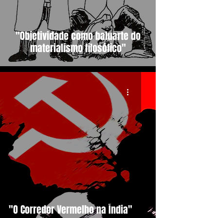
"Objetividade como baluarte do
materialismo filosófico"
"O Corredor Vermelho na Índia"