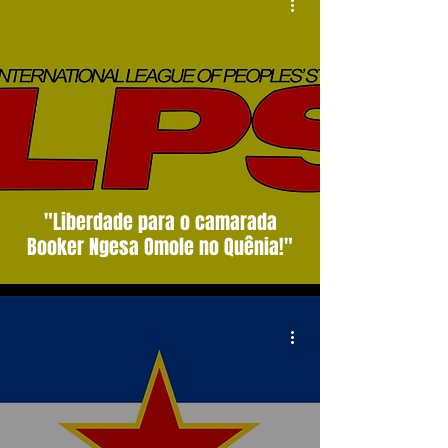
"Liberdade para o camarada
Booker Ngesa Omole no Quênia!"