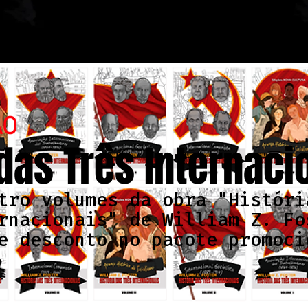
ÃO
 das Três Internaci
tro volumes da obra "Históri
rnacionais" de William Z. Fo
e desconto no pacote promoci