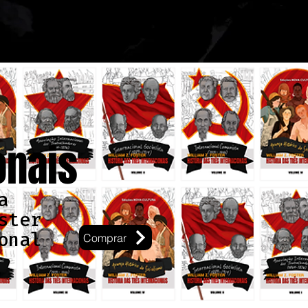
onais
a
ster
onal
Comprar