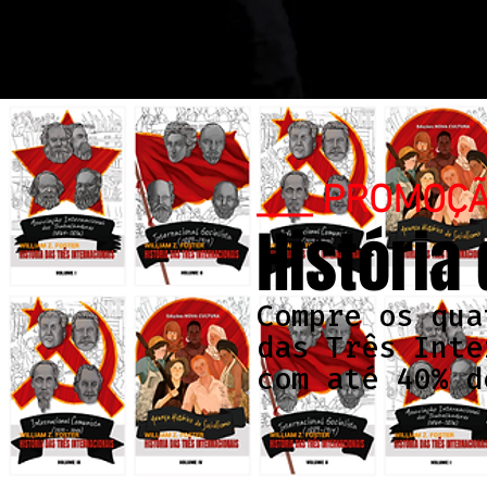
___ PROMOÇ
História
Compre os qua
das Três Inte
com até 40% d