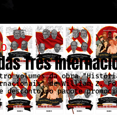
ÃO
 das Três Internaci
tro volumes da obra "Históri
rnacionais" de William Z. Fo
e desconto no pacote promoci