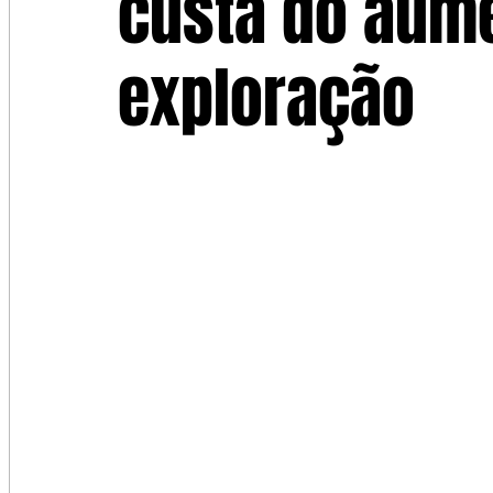
custa do aum
exploração