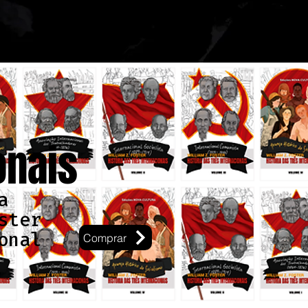
onais
a
ster
onal
Comprar