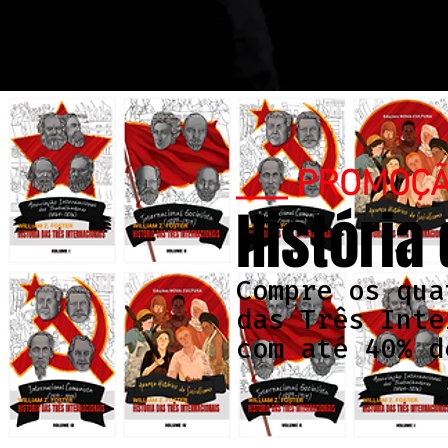
___ PROMOÇ
História
Compre os qua
das Três Inte
com até 40% d