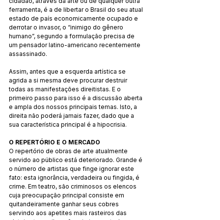
cidadão, através da arte ou de qualquer outra 
ferramenta, é a de libertar o Brasil do seu atual 
estado de país economicamente ocupado e 
derrotar o invasor, o “inimigo do gênero 
humano”, segundo a formulação precisa de 
um pensador latino-americano recentemente 
assassinado.
Assim, antes que a esquerda artística se 
agrida a si mesma deve procurar destruir 
todas as manifestações direitistas. E o 
primeiro passo para isso é a discussão aberta 
e ampla dos nossos principais temas. Isto, a 
direita não poderá jamais fazer, dado que a 
sua característica principal é a hipocrisia.
O REPERTÓRIO E O MERCADO
O repertório de obras de arte atualmente 
servido ao público está deteriorado. Grande é 
o número de artistas que finge ignorar este 
fato: esta ignorância, verdadeira ou fingida, é 
crime. Em teatro, são criminosos os elencos 
cuja preocupação principal consiste em 
quitandeiramente ganhar seus cobres 
servindo aos apetites mais rasteiros das 