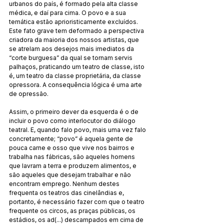
urbanos do país, é formado pela alta classe 
médica, e daí para cima. O povo e a sua 
temática estão aprioristicamente excluídos. 
Este fato grave tem deformado a perspectiva 
criadora da maioria dos nossos artistas, que 
se atrelam aos desejos mais imediatos da 
“corte burguesa” da qual se tornam servis 
palhaços, praticando um teatro de classe, isto 
é, um teatro da classe proprietária, da classe 
opressora. A consequência lógica é uma arte 
de opressão.
Assim, o primeiro dever da esquerda é o de 
incluir o povo como interlocutor do diálogo 
teatral. E, quando falo povo, mais uma vez falo 
concretamente; “povo” é aquela gente de 
pouca carne e osso que vive nos bairros e 
trabalha nas fábricas, são aqueles homens 
que lavram a terra e produzem alimentos, e 
são aqueles que desejam trabalhar e não 
encontram emprego. Nenhum destes 
frequenta os teatros das cinelândias e, 
portanto, é necessário fazer com que o teatro 
frequente os circos, as praças públicas, os 
estádios, os ad(...) descampados em cima de 