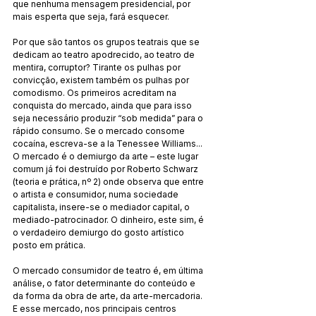
que nenhuma mensagem presidencial, por 
mais esperta que seja, fará esquecer.
Por que são tantos os grupos teatrais que se 
dedicam ao teatro apodrecido, ao teatro de 
mentira, corruptor? Tirante os pulhas por 
convicção, existem também os pulhas por 
comodismo. Os primeiros acreditam na 
conquista do mercado, ainda que para isso 
seja necessário produzir “sob medida” para o 
rápido consumo. Se o mercado consome 
cocaína, escreva-se a la Tenessee Williams... 
O mercado é o demiurgo da arte – este lugar 
comum já foi destruído por Roberto Schwarz 
(teoria e prática, nº 2) onde observa que entre 
o artista e consumidor, numa sociedade 
capitalista, insere-se o mediador capital, o 
mediado-patrocinador. O dinheiro, este sim, é 
o verdadeiro demiurgo do gosto artístico 
posto em prática.
O mercado consumidor de teatro é, em última 
análise, o fator determinante do conteúdo e 
da forma da obra de arte, da arte-mercadoria. 
E esse mercado, nos principais centros 