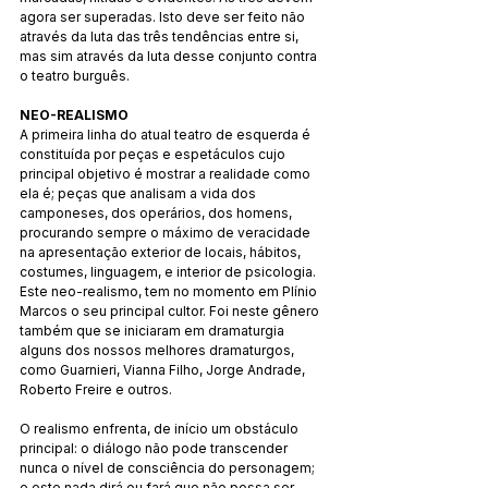
agora ser superadas. Isto deve ser feito não 
através da luta das três tendências entre si, 
mas sim através da luta desse conjunto contra 
o teatro burguês.
NEO-REALISMO
A primeira linha do atual teatro de esquerda é 
constituída por peças e espetáculos cujo 
principal objetivo é mostrar a realidade como 
ela é; peças que analisam a vida dos 
camponeses, dos operários, dos homens, 
procurando sempre o máximo de veracidade 
na apresentação exterior de locais, hábitos, 
costumes, linguagem, e interior de psicologia. 
Este neo-realismo, tem no momento em Plínio 
Marcos o seu principal cultor. Foi neste gênero 
também que se iniciaram em dramaturgia 
alguns dos nossos melhores dramaturgos, 
como Guarnieri, Vianna Filho, Jorge Andrade, 
Roberto Freire e outros.
O realismo enfrenta, de início um obstáculo 
principal: o diálogo não pode transcender 
nunca o nível de consciência do personagem; 
e este nada dirá ou fará que não possa ser 