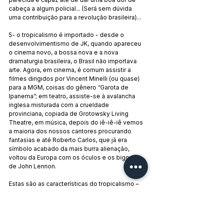
cabeça a algum policial... (Será sem dúvida 
uma contribuição para a revolução brasileira)...
5- o tropicalismo é importado - desde o 
desenvolvimentismo de JK, quando apareceu 
o cinema novo, a bossa nova e a nova 
dramaturgia brasileira, o Brasil não importava 
arte. Agora, em cinema, é comum assistir a 
filmes dirigidos por Vincent Minelli (ou quase) 
para a MGM, coisas do gênero “Garota de 
Ipanema”; em teatro, assiste-se à avalancha 
inglesa misturada com a crueldade 
provinciana, copiada de Grotowsky Living 
Theatre, em música, depois do iê-iê-iê vemos 
a maioria dos nossos cantores procurando 
fantasias e até Roberto Carlos, que já era 
símbolo acabado da mais burra alienação, 
voltou da Europa com os óculos e os bigodes 
de John Lennon.
Estas são as características do tropicalismo – 
de todas, a pior, é a ausência de lucidez. E 
esta ausência permite que qualquer um fale 
em nome de todos, chegando mesmo a 