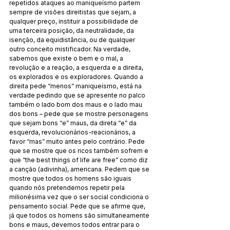
repetidos ataques ao maniqueísmo partem 
sempre de visões direitistas que sejam, a 
qualquer preço, instituir a possibilidade de 
uma terceira posição, da neutralidade, da 
isenção, da equidistância, ou de qualquer 
outro conceito mistificador. Na verdade, 
sabemos que existe o bem e o mal, a 
revolução e a reação, a esquerda e a direita, 
os explorados e os exploradores. Quando a 
direita pede “menos” maniqueísmo, está na 
verdade pedindo que se apresente no palco 
também o lado bom dos maus e o lado mau 
dos bons – pede que se mostre personagens 
que sejam bons “e” maus, da direta “e” da 
esquerda, revolucionários-reacionários, a 
favor “mas” muito antes pelo contrário. Pede 
que se mostre que os ricos também sofrem e 
que “the best things of life are free” como diz 
a canção (adivinha), americana. Pedem que se 
mostre que todos os homens são iguais 
quando nós pretendemos repetir pela 
milionésima vez que o ser social condiciona o 
pensamento social. Pede que se afirme que, 
já que todos os homens são simultaneamente 
bons e maus, devemos todos entrar para o 