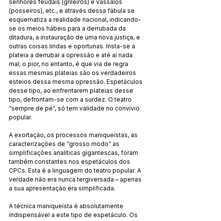
senhores feudais (grileiros) e vassalos 
(posseiros), etc., e através dessa fábula se 
esquematiza a realidade nacional, indicando-
se os meios hábeis para a derrubada da 
ditadura, a instauração de uma nova justiça, e 
outras coisas lindas e oportunas. Insta-se a 
plateia a derrubar a opressão e até aí nada 
mal; o pior, no entanto, é que via de regra 
essas mesmas plateias são os verdadeiros 
esteios dessa mesma opressão. Espetáculos 
desse tipo, ao enfrentarem plateias desse 
tipo, defrontam-se com a surdez. O teatro 
“sempre de pé”, só tem validade no convívio 
popular.
A exortação, os processos maniqueístas, as 
caracterizações de “grosso modo” as 
simplificações analíticas gigantescas, foram 
também constantes nos espetáculos dos 
CPCs. Esta é a linguagem do teatro popular. A 
verdade não era nunca tergiversada – apenas 
a sua apresentação era simplificada.
A técnica maniqueísta é absolutamente 
indispensável a este tipo de espetáculo. Os 