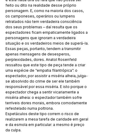
feito ou dito na realidade desse próprio 
personagem. E, como na maioria dos casos, 
os camponeses, operários ou lumpens 
retratados não tem verdadeira consciência 
dos seus problemas – daí resulta que os 
espectadores ficam empaticamente ligados a 
personagens que ignoram a verdadeira 
situação e os verdadeiros meios de superá-la. 
Essas peças, portanto, tendem a transmitir 
apenas mensagens de desesperos, 
perplexidades, dores. Anatol Rosenfeld 
ressaltou que este tipo de peça tende a criar 
uma espécie de “empatia filantrópica”: o 
espectador, por assistir a miséria alheia, julga-
se absolvido do crime de ser ele também 
responsável por essa miséria. E isto porque o 
espectador chega a sentir vicariamente a 
miséria alheia: o espectador também sofre 
terríveis dores morais, embora comodamente 
refestelado numa poltrona.
Espetáculos deste tipo correm o risco de 
realizarem a mesa tarefa de caridade em geral 
e da esmola em particular: a mesmo é preço 
da culpa.