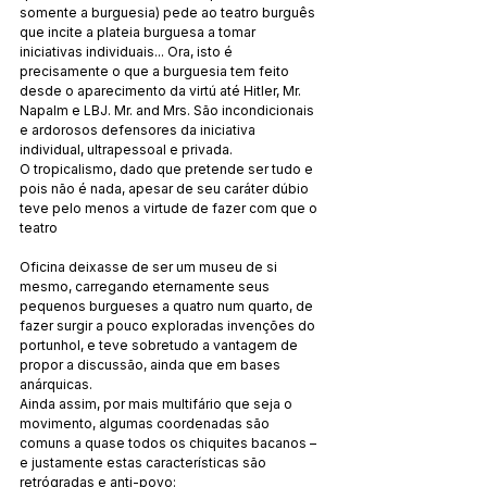
somente a burguesia) pede ao teatro burguês 
que incite a plateia burguesa a tomar 
iniciativas individuais... Ora, isto é 
precisamente o que a burguesia tem feito 
desde o aparecimento da virtú até Hitler, Mr. 
Napalm e LBJ. Mr. and Mrs. São incondicionais 
e ardorosos defensores da iniciativa 
individual, ultrapessoal e privada.
O tropicalismo, dado que pretende ser tudo e 
pois não é nada, apesar de seu caráter dúbio 
teve pelo menos a virtude de fazer com que o 
teatro
Oficina deixasse de ser um museu de si 
mesmo, carregando eternamente seus 
pequenos burgueses a quatro num quarto, de 
fazer surgir a pouco exploradas invenções do 
portunhol, e teve sobretudo a vantagem de 
propor a discussão, ainda que em bases 
anárquicas.
Ainda assim, por mais multifário que seja o 
movimento, algumas coordenadas são 
comuns a quase todos os chiquites bacanos – 
e justamente estas características são 
retrógradas e anti-povo: