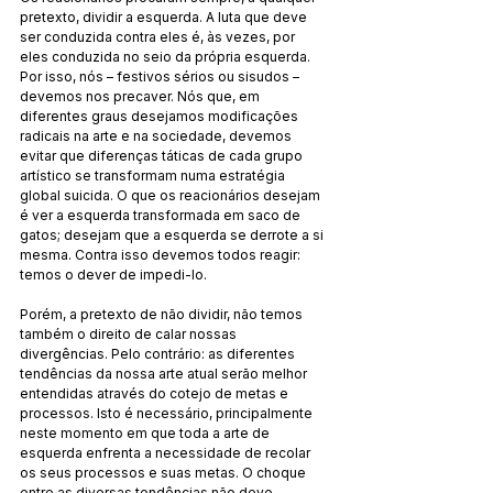
pretexto, dividir a esquerda. A luta que deve 
ser conduzida contra eles é, às vezes, por 
eles conduzida no seio da própria esquerda. 
Por isso, nós – festivos sérios ou sisudos – 
devemos nos precaver. Nós que, em 
diferentes graus desejamos modificações 
radicais na arte e na sociedade, devemos 
evitar que diferenças táticas de cada grupo 
artístico se transformam numa estratégia 
global suicida. O que os reacionários desejam 
é ver a esquerda transformada em saco de 
gatos; desejam que a esquerda se derrote a si 
mesma. Contra isso devemos todos reagir: 
temos o dever de impedi-lo.
Porém, a pretexto de não dividir, não temos 
também o direito de calar nossas 
divergências. Pelo contrário: as diferentes 
tendências da nossa arte atual serão melhor 
entendidas através do cotejo de metas e 
processos. Isto é necessário, principalmente 
neste momento em que toda a arte de 
esquerda enfrenta a necessidade de recolar 
os seus processos e suas metas. O choque 
entre as diversas tendências não deve 