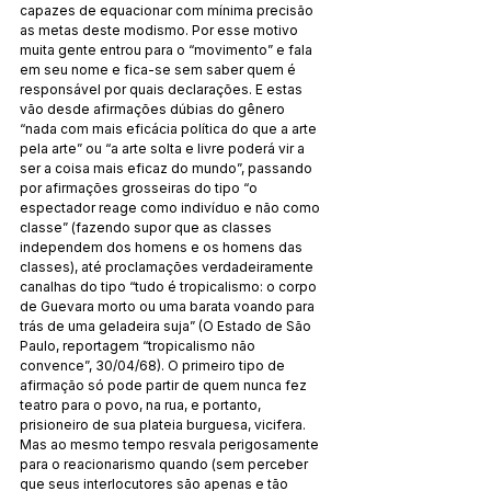
capazes de equacionar com mínima precisão 
as metas deste modismo. Por esse motivo 
muita gente entrou para o “movimento” e fala 
em seu nome e fica-se sem saber quem é 
responsável por quais declarações. E estas 
vão desde afirmações dúbias do gênero 
“nada com mais eficácia política do que a arte 
pela arte” ou “a arte solta e livre poderá vir a 
ser a coisa mais eficaz do mundo”, passando 
por afirmações grosseiras do tipo “o 
espectador reage como indivíduo e não como 
classe” (fazendo supor que as classes 
independem dos homens e os homens das 
classes), até proclamações verdadeiramente 
canalhas do tipo “tudo é tropicalismo: o corpo 
de Guevara morto ou uma barata voando para 
trás de uma geladeira suja” (O Estado de São 
Paulo, reportagem “tropicalismo não 
convence”, 30/04/68). O primeiro tipo de 
afirmação só pode partir de quem nunca fez 
teatro para o povo, na rua, e portanto, 
prisioneiro de sua plateia burguesa, vicifera. 
Mas ao mesmo tempo resvala perigosamente 
para o reacionarismo quando (sem perceber 
que seus interlocutores são apenas e tão 