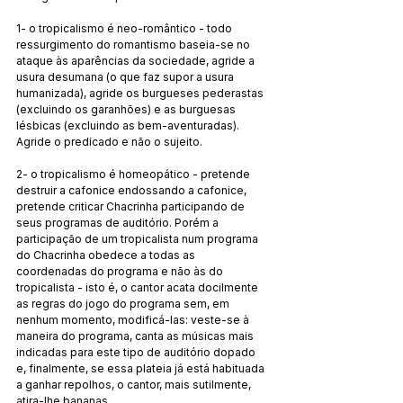
1- o tropicalismo é neo-romântico - todo 
ressurgimento do romantismo baseia-se no 
ataque às aparências da sociedade, agride a 
usura desumana (o que faz supor a usura 
humanizada), agride os burgueses pederastas 
(excluindo os garanhões) e as burguesas 
lésbicas (excluindo as bem-aventuradas). 
Agride o predicado e não o sujeito.
2- o tropicalismo é homeopático - pretende 
destruir a cafonice endossando a cafonice, 
pretende criticar Chacrinha participando de 
seus programas de auditório. Porém a 
participação de um tropicalista num programa 
do Chacrinha obedece a todas as 
coordenadas do programa e não às do 
tropicalista - isto é, o cantor acata docilmente 
as regras do jogo do programa sem, em 
nenhum momento, modificá-las: veste-se à 
maneira do programa, canta as músicas mais 
indicadas para este tipo de auditório dopado 
e, finalmente, se essa plateia já está habituada 
a ganhar repolhos, o cantor, mais sutilmente, 
atira-lhe bananas.