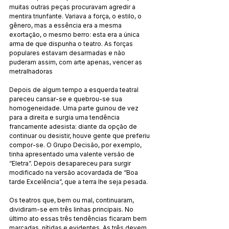
muitas outras peças procuravam agredir a 
mentira triunfante. Variava a força, o estilo, o 
gênero, mas a essência era a mesma 
exortação, o mesmo berro: esta era a única 
arma de que dispunha o teatro. As forças 
populares estavam desarmadas e não 
puderam assim, com arte apenas, vencer as 
metralhadoras
Depois de algum tempo a esquerda teatral 
pareceu cansar-se e quebrou-se sua 
homogeneidade. Uma parte guinou de vez 
para a direita e surgia uma tendência 
francamente adesista: diante da opção de 
continuar ou desistir, houve gente que preferiu 
compor-se. O Grupo Decisão, por exemplo, 
tinha apresentado uma valente versão de 
“Eletra”. Depois desapareceu para surgir 
modificado na versão acovardada de “Boa 
tarde Excelência”, que a terra lhe seja pesada.
Os teatros que, bem ou mal, continuaram, 
dividiram-se em três linhas principais. No 
último ato essas três tendências ficaram bem 
marcadas, nítidas e evidentes. As três devem 