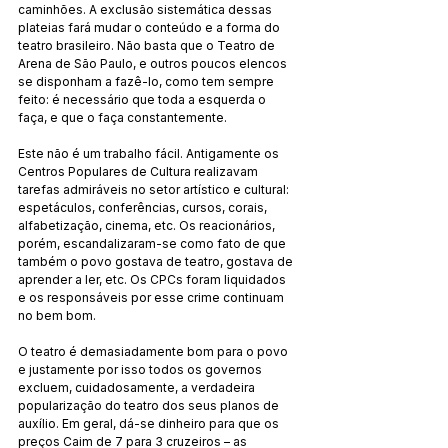
caminhões. A exclusão sistemática dessas 
plateias fará mudar o conteúdo e a forma do 
teatro brasileiro. Não basta que o Teatro de 
Arena de São Paulo, e outros poucos elencos 
se disponham a fazê-lo, como tem sempre 
feito: é necessário que toda a esquerda o 
faça, e que o faça constantemente.
Este não é um trabalho fácil. Antigamente os 
Centros Populares de Cultura realizavam 
tarefas admiráveis no setor artístico e cultural: 
espetáculos, conferências, cursos, corais, 
alfabetização, cinema, etc. Os reacionários, 
porém, escandalizaram-se como fato de que 
também o povo gostava de teatro, gostava de 
aprender a ler, etc. Os CPCs foram liquidados 
e os responsáveis por esse crime continuam 
no bem bom.
O teatro é demasiadamente bom para o povo 
e justamente por isso todos os governos 
excluem, cuidadosamente, a verdadeira 
popularização do teatro dos seus planos de 
auxílio. Em geral, dá-se dinheiro para que os 
preços Caim de 7 para 3 cruzeiros – as 