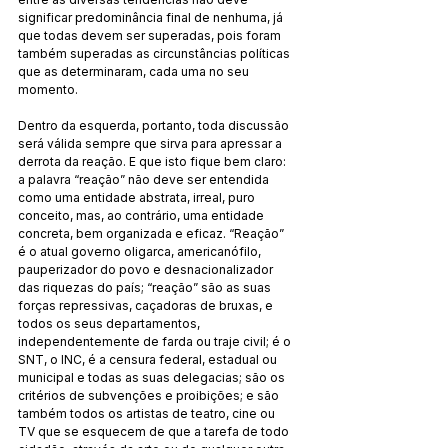
significar predominância final de nenhuma, já 
que todas devem ser superadas, pois foram 
também superadas as circunstâncias políticas 
que as determinaram, cada uma no seu 
momento.
Dentro da esquerda, portanto, toda discussão 
será válida sempre que sirva para apressar a 
derrota da reação. E que isto fique bem claro: 
a palavra “reação” não deve ser entendida 
como uma entidade abstrata, irreal, puro 
conceito, mas, ao contrário, uma entidade 
concreta, bem organizada e eficaz. “Reação” 
é o atual governo oligarca, americanófilo, 
pauperizador do povo e desnacionalizador 
das riquezas do país; “reação” são as suas 
forças repressivas, caçadoras de bruxas, e 
todos os seus departamentos, 
independentemente de farda ou traje civil; é o 
SNT, o INC, é a censura federal, estadual ou 
municipal e todas as suas delegacias; são os 
critérios de subvenções e proibições; e são 
também todos os artistas de teatro, cine ou 
TV que se esquecem de que a tarefa de todo 