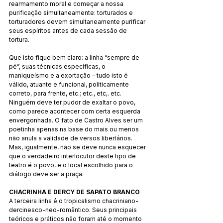
rearmamento moral e começar a nossa 
purificação simultaneamente: torturados e 
torturadores devem simultaneamente purificar 
seus espíritos antes de cada sessão de 
tortura.
Que isto fique bem claro: a linha “sempre de 
pé”, suas técnicas específicas, o 
maniqueísmo e a exortação – tudo isto é 
válido, atuante e funcional, politicamente 
correto, para frente, etc.; etc., etc,. etc. 
Ninguém deve ter pudor de exaltar o povo, 
como parece acontecer com certa esquerda 
envergonhada. O fato de Castro Alves ser um 
poetinha apenas na base do mais ou menos 
não anula a validade de versos libertários. 
Mas, igualmente, não se deve nunca esquecer 
que o verdadeiro interlocutor deste tipo de 
teatro é o povo, e o local escolhido para o 
diálogo deve ser a praça.
CHACRINHA E DERCY DE SAPATO BRANCO
A terceira linha é o tropicalismo chacriniano-
dercinesco-neo-romântico. Seus principais 
teóricos e práticos não foram até o momento 