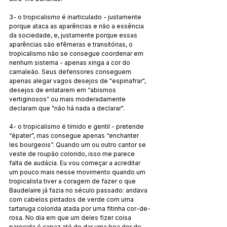
3- o tropicalismo é inarticulado - justamente 
porque ataca as aparências e não a essência 
da sociedade, e, justamente porque essas 
aparências são efêmeras e transitórias, o 
tropicalismo não se consegue coordenar em 
nenhum sistema - apenas xinga a cor do 
camaleão. Seus defensores conseguem 
apenas alegar vagos desejos de "espinafrar", 
desejos de enlatarem em “abismos 
vertiginosos” ou mais moderadamente 
declaram que "não há nada a declarar".
4- o tropicalismo é tímido e gentil - pretende 
“épater”, mas consegue apenas “enchanter 
les bourgeois”. Quando um ou outro cantor se 
veste de roupão colorido, isso me parece 
falta de audácia. Eu vou começar a acreditar 
um pouco mais nesse movimento quando um 
tropicalista tiver a coragem de fazer o que 
Baudelaire já fazia no século passado: andava 
com cabelos pintados de verde com uma 
tartaruga colorida atada por uma fitinha cor-de-
rosa. No dia em que um deles fizer coisa 
parecida é capaz até de dar uma boa dor de 