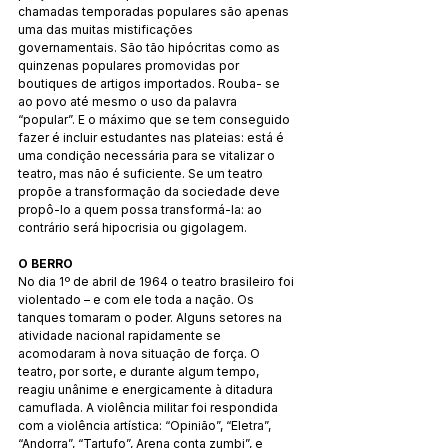
chamadas temporadas populares são apenas 
uma das muitas mistificações 
governamentais. São tão hipócritas como as 
quinzenas populares promovidas por 
boutiques de artigos importados. Rouba- se 
ao povo até mesmo o uso da palavra 
“popular”. E o máximo que se tem conseguido 
fazer é incluir estudantes nas plateias: está é 
uma condição necessária para se vitalizar o 
teatro, mas não é suficiente. Se um teatro 
propõe a transformação da sociedade deve 
propô-lo a quem possa transformá-la: ao 
contrário será hipocrisia ou gigolagem.
O BERRO
No dia 1º de abril de 1964 o teatro brasileiro foi 
violentado – e com ele toda a nação. Os 
tanques tomaram o poder. Alguns setores na 
atividade nacional rapidamente se 
acomodaram à nova situação de força. O 
teatro, por sorte, e durante algum tempo, 
reagiu unânime e energicamente à ditadura 
camuflada. A violência militar foi respondida 
com a violência artística: “Opinião”, “Eletra”, 
“Andorra”, “Tartufo”, Arena conta zumbi”, e 