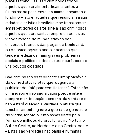
plateias tranquilas; são criminosos todos 
aqueles que servilmente ficam atentos à 
última moda parisiense, ao último lançamento 
londrino – isto é, aqueles que renunciam a sua 
cidadania artística brasileira e se transformam 
em repetidores da arte alheia; são criminosos 
aqueles que apresenta, sempre e apenas as 
visões róseas do mundo através dos 
universos feéricos das peças de boulevard, 
ou do psicologismo anglo-saxônico que 
tende a reduzir os mais graves problemas 
sociais e políticos a desajustes neuróticos de 
uns poucos cidadãos.
São criminosos os fabricantes irresponsáveis 
de comedietas idiotas que, segundo a 
publicidade, “até parecem italianas”. Estes são 
criminosos e não são artistas porque arte é 
sempre manifestação sensorial da verdade e 
não estará dizendo a verdade o artista que 
constantemente ignore a guerra de genocídio 
do Vietnã, ignore o lento assassinato pela 
forme de milhões de brasileiros no Norte, no 
Sul, no Centro, no Nordeste e no Centro-oeste 
– Estas são verdades nacionais e humanas 