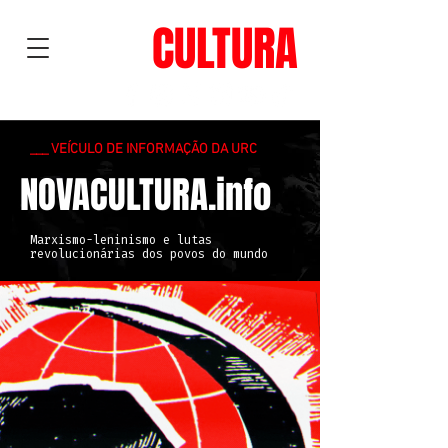
NOVA
CULTURA
___ VEÍCULO DE INFORMAÇÃO DA URC
NOVACULTURA.info
Marxismo-leninismo e lutas
revolucionárias dos povos do mundo