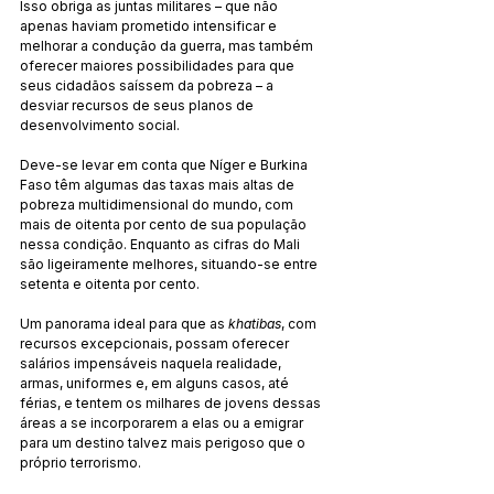
Isso obriga as juntas militares – que não 
apenas haviam prometido intensificar e 
melhorar a condução da guerra, mas também 
oferecer maiores possibilidades para que 
seus cidadãos saíssem da pobreza – a 
desviar recursos de seus planos de 
desenvolvimento social.
Deve-se levar em conta que Níger e Burkina 
Faso têm algumas das taxas mais altas de 
pobreza multidimensional do mundo, com 
mais de oitenta por cento de sua população 
nessa condição. Enquanto as cifras do Mali 
são ligeiramente melhores, situando-se entre 
setenta e oitenta por cento.
Um panorama ideal para que as 
khatibas
, com 
recursos excepcionais, possam oferecer 
salários impensáveis naquela realidade, 
armas, uniformes e, em alguns casos, até 
férias, e tentem os milhares de jovens dessas 
áreas a se incorporarem a elas ou a emigrar 
para um destino talvez mais perigoso que o 
próprio terrorismo.