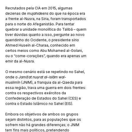
Recrutados pela CIA em 2015, algumas 
dezenas de 
mujahideens
 do que na época era 
a frente al-Nusra, na Síria, foram transportados 
para o norte do Afeganistão. Para tentar 
quebrar a unidade monolítica do Talibã – quem 
tiver dúvidas quanto a isso, pergunte ao novo 
queridinho do Ocidente, o presidente sírio 
Ahmed Huseín al-Charaa, conhecido em 
certos meios como Abu Mohamed al-Golani, 
ou o “come-corações”, quando era apenas um 
emir da al-Nusra.
O mesmo cenário está se repetindo no Sahel, 
onde o 
Jamāʿat nuṣrat al-islām wal-
muslimīn
 (JNIM), a franquia da al-Qaeda para 
essa região, trava uma guerra em dois frentes: 
contra os respectivos exércitos da 
Confederação de Estados do Sahel (CES) e 
contra o Estado Islâmico no Sahel (EIS).
Embora os objetivos de ambos os grupos 
sejam distintos, para as populações que os 
sofrem não há grandes diferenças; o JNIM 
tem fins mais políticos, pretendendo 