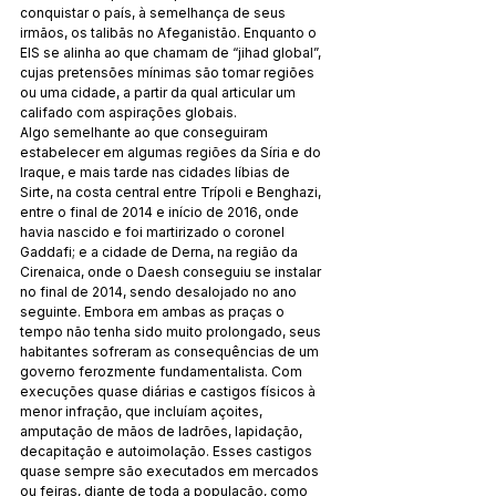
conquistar o país, à semelhança de seus 
irmãos, os talibãs no Afeganistão. Enquanto o 
EIS se alinha ao que chamam de “jihad global”, 
cujas pretensões mínimas são tomar regiões 
ou uma cidade, a partir da qual articular um 
califado com aspirações globais.
Algo semelhante ao que conseguiram 
estabelecer em algumas regiões da Síria e do 
Iraque, e mais tarde nas cidades líbias de 
Sirte, na costa central entre Trípoli e Benghazi, 
entre o final de 2014 e início de 2016, onde 
havia nascido e foi martirizado o coronel 
Gaddafi; e a cidade de Derna, na região da 
Cirenaica, onde o Daesh conseguiu se instalar 
no final de 2014, sendo desalojado no ano 
seguinte. Embora em ambas as praças o 
tempo não tenha sido muito prolongado, seus 
habitantes sofreram as consequências de um 
governo ferozmente fundamentalista. Com 
execuções quase diárias e castigos físicos à 
menor infração, que incluíam açoites, 
amputação de mãos de ladrões, lapidação, 
decapitação e autoimolação. Esses castigos 
quase sempre são executados em mercados 
ou feiras, diante de toda a população, como 