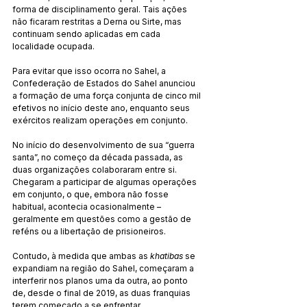
forma de disciplinamento geral. Tais ações 
não ficaram restritas a Derna ou Sirte, mas 
continuam sendo aplicadas em cada 
localidade ocupada.
Para evitar que isso ocorra no Sahel, a 
Confederação de Estados do Sahel anunciou 
a formação de uma força conjunta de cinco mil 
efetivos no início deste ano, enquanto seus 
exércitos realizam operações em conjunto.
No início do desenvolvimento de sua “guerra 
santa”, no começo da década passada, as 
duas organizações colaboraram entre si. 
Chegaram a participar de algumas operações 
em conjunto, o que, embora não fosse 
habitual, acontecia ocasionalmente – 
geralmente em questões como a gestão de 
reféns ou a libertação de prisioneiros.
Contudo, à medida que ambas as 
khatibas
 se 
expandiam na região do Sahel, começaram a 
interferir nos planos uma da outra, ao ponto 
de, desde o final de 2019, as duas franquias 
terem começado a se enfrentar.