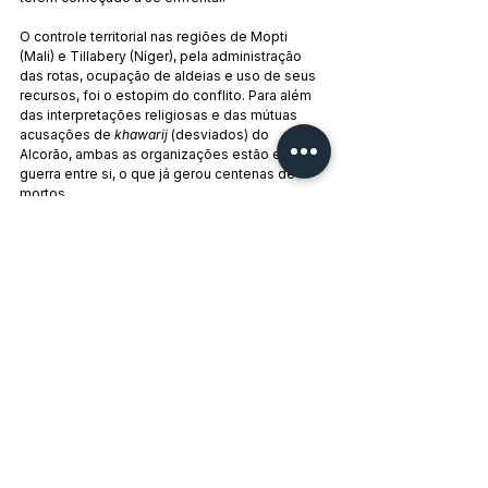
O controle territorial nas regiões de Mopti 
(Mali) e Tillabery (Níger), pela administração 
das rotas, ocupação de aldeias e uso de seus 
recursos, foi o estopim do conflito. Para além 
das interpretações religiosas e das mútuas 
acusações de 
khawarij
 (desviados) do 
Alcorão, ambas as organizações estão em 
guerra entre si, o que já gerou centenas de 
mortos.
Algo semelhante também ocorre na Nigéria 
entre Boko Haram e o Estado Islâmico na 
África Ocidental (ISWAP), embora nesse caso 
ambas tenham feito o 
al-baya’t
 (juramento de 
lealdade) ao mesmo Daesh, para quem a 
Tawḥīd
 (unicidade) de Alá, para os terroristas, 
parece bastante fortuita.
Por 
Guadi Calvo
, no Línea Internacional
Tags:
Imperialismo
Terrorismo
Burkina Faso
Mali
Níger
Sahel
África