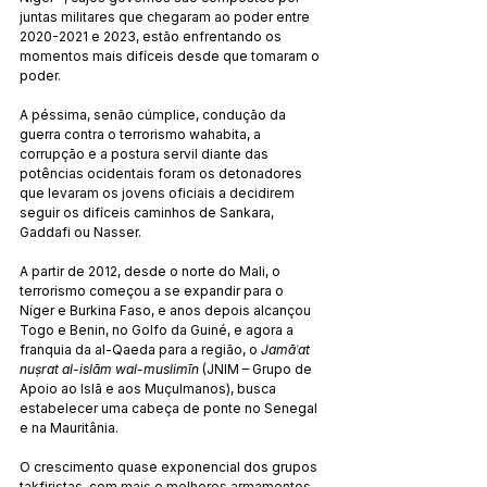
juntas militares que chegaram ao poder entre 
2020-2021 e 2023, estão enfrentando os 
momentos mais difíceis desde que tomaram o 
poder.
A péssima, senão cúmplice, condução da 
guerra contra o terrorismo wahabita, a 
corrupção e a postura servil diante das 
potências ocidentais foram os detonadores 
que levaram os jovens oficiais a decidirem 
seguir os difíceis caminhos de Sankara, 
Gaddafi ou Nasser.
A partir de 2012, desde o norte do Mali, o 
terrorismo começou a se expandir para o 
Níger e Burkina Faso, e anos depois alcançou 
Togo e Benin, no Golfo da Guiné, e agora a 
franquia da al-Qaeda para a região, o 
Jamāʿat 
nuṣrat al-islām wal-muslimīn
 (JNIM – Grupo de 
Apoio ao Islã e aos Muçulmanos), busca 
estabelecer uma cabeça de ponte no Senegal 
e na Mauritânia.
O crescimento quase exponencial dos grupos 
takfiristas, com mais e melhores armamentos 