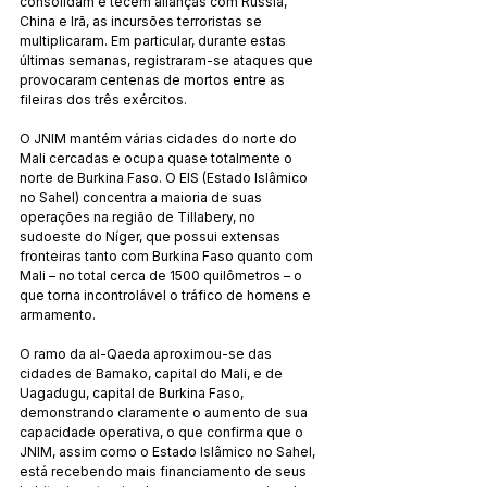
consolidam e tecem alianças com Rússia, 
China e Irã, as incursões terroristas se 
multiplicaram. Em particular, durante estas 
últimas semanas, registraram-se ataques que 
provocaram centenas de mortos entre as 
fileiras dos três exércitos.
O JNIM mantém várias cidades do norte do 
Mali cercadas e ocupa quase totalmente o 
norte de Burkina Faso. O EIS (Estado Islâmico 
no Sahel) concentra a maioria de suas 
operações na região de Tillabery, no 
sudoeste do Níger, que possui extensas 
fronteiras tanto com Burkina Faso quanto com 
Mali – no total cerca de 1500 quilômetros – o 
que torna incontrolável o tráfico de homens e 
armamento.
O ramo da al-Qaeda aproximou-se das 
cidades de Bamako, capital do Mali, e de 
Uagadugu, capital de Burkina Faso, 
demonstrando claramente o aumento de sua 
capacidade operativa, o que confirma que o 
JNIM, assim como o Estado Islâmico no Sahel, 
está recebendo mais financiamento de seus 