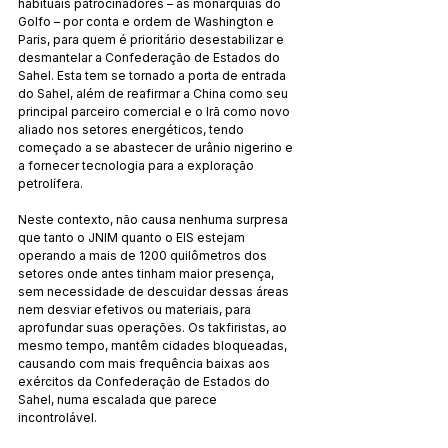
habituais patrocinadores – as monarquias do 
Golfo – por conta e ordem de Washington e 
Paris, para quem é prioritário desestabilizar e 
desmantelar a Confederação de Estados do 
Sahel. Esta tem se tornado a porta de entrada 
do Sahel, além de reafirmar a China como seu 
principal parceiro comercial e o Irã como novo 
aliado nos setores energéticos, tendo 
começado a se abastecer de urânio nigerino e 
a fornecer tecnologia para a exploração 
petrolífera.
Neste contexto, não causa nenhuma surpresa 
que tanto o JNIM quanto o EIS estejam 
operando a mais de 1200 quilômetros dos 
setores onde antes tinham maior presença, 
sem necessidade de descuidar dessas áreas 
nem desviar efetivos ou materiais, para 
aprofundar suas operações. Os takfiristas, ao 
mesmo tempo, mantêm cidades bloqueadas, 
causando com mais frequência baixas aos 
exércitos da Confederação de Estados do 
Sahel, numa escalada que parece 
incontrolável.