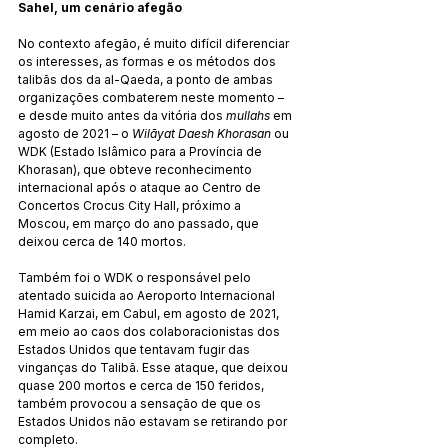
Sahel, um cenário afegão
No contexto afegão, é muito difícil diferenciar 
os interesses, as formas e os métodos dos 
talibãs dos da al-Qaeda, a ponto de ambas 
organizações combaterem neste momento – 
e desde muito antes da vitória dos 
mullahs
 em 
agosto de 2021 – o 
Wilāyat Daesh Khorasan
 ou 
WDK (Estado Islâmico para a Província de 
Khorasan), que obteve reconhecimento 
internacional após o ataque ao Centro de 
Concertos Crocus City Hall, próximo a 
Moscou, em março do ano passado, que 
deixou cerca de 140 mortos.
Também foi o WDK o responsável pelo 
atentado suicida ao Aeroporto Internacional 
Hamid Karzai, em Cabul, em agosto de 2021, 
em meio ao caos dos colaboracionistas dos 
Estados Unidos que tentavam fugir das 
vinganças do Talibã. Esse ataque, que deixou 
quase 200 mortos e cerca de 150 feridos, 
também provocou a sensação de que os 
Estados Unidos não estavam se retirando por 
completo.