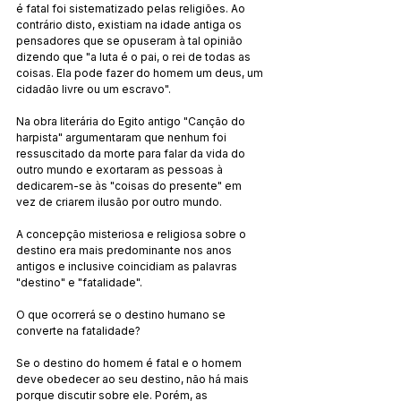
é fatal foi sistematizado pelas religiões. Ao 
contrário disto, existiam na idade antiga os 
pensadores que se opuseram à tal opinião 
dizendo que "a luta é o pai, o rei de todas as 
coisas. Ela pode fazer do homem um deus, um 
cidadão livre ou um escravo".
Na obra literária do Egito antigo "Canção do 
harpista" argumentaram que nenhum foi 
ressuscitado da morte para falar da vida do 
outro mundo e exortaram as pessoas à 
dedicarem-se às "coisas do presente" em 
vez de criarem ilusão por outro mundo.
A concepção misteriosa e religiosa sobre o 
destino era mais predominante nos anos 
antigos e inclusive coincidiam as palavras 
"destino" e "fatalidade".
O que ocorrerá se o destino humano se 
converte na fatalidade?
Se o destino do homem é fatal e o homem 
deve obedecer ao seu destino, não há mais 
porque discutir sobre ele. Porém, as 