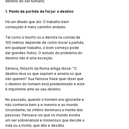
destino do ser humano.
1. Ponto de partida de forjar o destino
Há um ditado que diz: O trabalho bem 
começado é meio caminho andado.
Tal como o triunfo ou a derrota na corrida de 
100 metros depende de como iniciar a partida, 
em qualquer trabalho, o bom começo pode 
dar grandes frutos. O estudo do problema do 
destino não é uma exceção.
Séneca, filósofo da Roma antiga disse: "O 
destino leva os que aspiram e arrasta os que 
não querem" Sua famosa frase quer dizer que 
o destino do homem está predestinado e este 
é impotente ante ao seu destino.
No passado, quando o homem era ignorante e 
não conhecia bem a si mesmo e ao mundo 
circundante, tal critério dominava a mente das 
pessoas. Pensava-se que no mundo existia 
um ser sobrenatural e misterioso que decide a 
vida ou a morte, que dita e desdita.