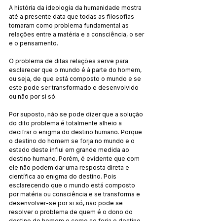
A história da ideologia da humanidade mostra 
até a presente data que todas as filosofias 
tomaram como problema fundamental as 
relações entre a matéria e a consciência, o ser 
e o pensamento.
O problema de ditas relações serve para 
esclarecer que o mundo é à parte do homem, 
ou seja, de que está composto o mundo e se 
este pode ser transformado e desenvolvido 
ou não por si só.
Por suposto, não se pode dizer que a solução 
do dito problema é totalmente alheio a 
decifrar o enigma do destino humano. Porque 
o destino do homem se forja no mundo e o 
estado deste influi em grande medida ao 
destino humano. Porém, é evidente que com 
ele não podem dar uma resposta direta e 
científica ao enigma do destino. Pois 
esclarecendo que o mundo está composto 
por matéria ou consciência e se transforma e 
desenvolver-se por si só, não pode se 
resolver o problema de quem é o dono do 
destino do homem e como se forja o destino.