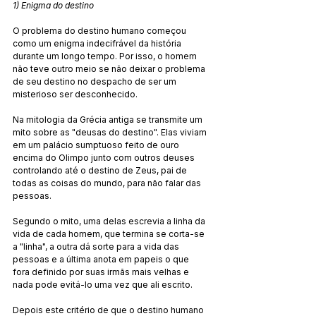
1) Enigma do destino
O problema do destino humano começou 
como um enigma indecifrável da história 
durante um longo tempo. Por isso, o homem 
não teve outro meio se não deixar o problema 
de seu destino no despacho de ser um 
misterioso ser desconhecido.
Na mitologia da Grécia antiga se transmite um 
mito sobre as "deusas do destino". Elas viviam 
em um palácio sumptuoso feito de ouro 
encima do Olimpo junto com outros deuses 
controlando até o destino de Zeus, pai de 
todas as coisas do mundo, para não falar das 
pessoas.
Segundo o mito, uma delas escrevia a linha da 
vida de cada homem, que termina se corta-se 
a "linha", a outra dá sorte para a vida das 
pessoas e a última anota em papeis o que 
fora definido por suas irmãs mais velhas e 
nada pode evitá-lo uma vez que ali escrito.
Depois este critério de que o destino humano 