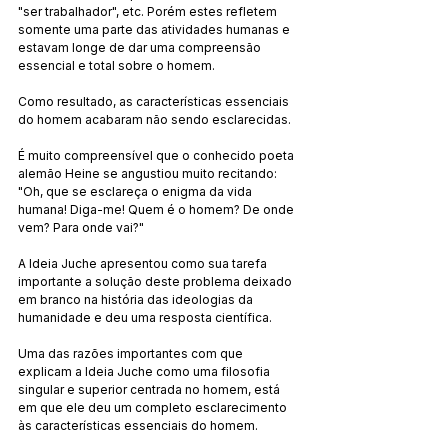
"ser trabalhador", etc. Porém estes refletem 
somente uma parte das atividades humanas e 
estavam longe de dar uma compreensão 
essencial e total sobre o homem.
Como resultado, as características essenciais 
do homem acabaram não sendo esclarecidas.
É muito compreensível que o conhecido poeta 
alemão Heine se angustiou muito recitando: 
"Oh, que se esclareça o enigma da vida 
humana! Diga-me! Quem é o homem? De onde 
vem? Para onde vai?"
A Ideia Juche apresentou como sua tarefa 
importante a solução deste problema deixado 
em branco na história das ideologias da 
humanidade e deu uma resposta científica.
Uma das razões importantes com que 
explicam a Ideia Juche como uma filosofia 
singular e superior centrada no homem, está 
em que ele deu um completo esclarecimento 
às características essenciais do homem.