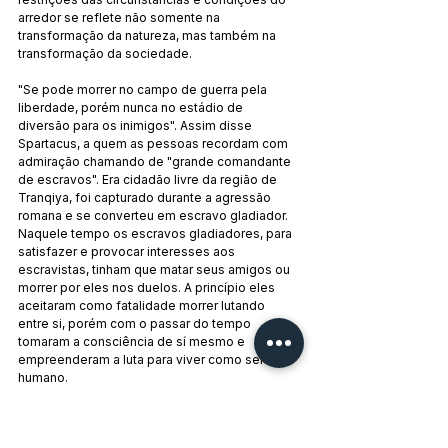
arredor se reflete não somente na 
transformação da natureza, mas também na 
transformação da sociedade.
"Se pode morrer no campo de guerra pela 
liberdade, porém nunca no estádio de 
diversão para os inimigos". Assim disse 
Spartacus, a quem as pessoas recordam com 
admiração chamando de "grande comandante 
de escravos". Era cidadão livre da região de 
Tranqiya, foi capturado durante a agressão 
romana e se converteu em escravo gladiador. 
Naquele tempo os escravos gladiadores, para 
satisfazer e provocar interesses aos 
escravistas, tinham que matar seus amigos ou 
morrer por eles nos duelos. A princípio eles 
aceitaram como fatalidade morrer lutando 
entre si, porém com o passar do tempo 
tomaram a consciência de sí mesmo e 
empreenderam a luta para viver como ser 
humano.
"Dirigir nossa espada não contra nós mesmos, 
mas contra os escravistas que nos impõem o 