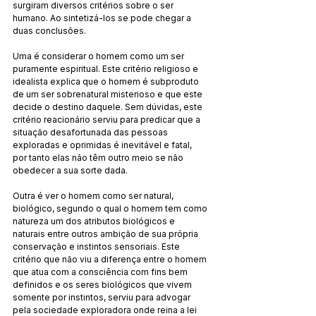
surgiram diversos critérios sobre o ser 
humano. Ao sintetizá-los se pode chegar a 
duas conclusões.
Uma é considerar o homem como um ser 
puramente espiritual. Este critério religioso e 
idealista explica que o homem é subproduto 
de um ser sobrenatural misterioso e que este 
decide o destino daquele. Sem dúvidas, este 
critério reacionário serviu para predicar que a 
situação desafortunada das pessoas 
exploradas e oprimidas é inevitável e fatal, 
por tanto elas não têm outro meio se não 
obedecer a sua sorte dada.
Outra é ver o homem como ser natural, 
biológico, segundo o qual o homem tem como 
natureza um dos atributos biológicos e 
naturais entre outros ambição de sua própria 
conservação e instintos sensoriais. Este 
critério que não viu a diferença entre o homem 
que atua com a consciência com fins bem 
definidos e os seres biológicos que vivem 
somente por instintos, serviu para advogar 
pela sociedade exploradora onde reina a lei 