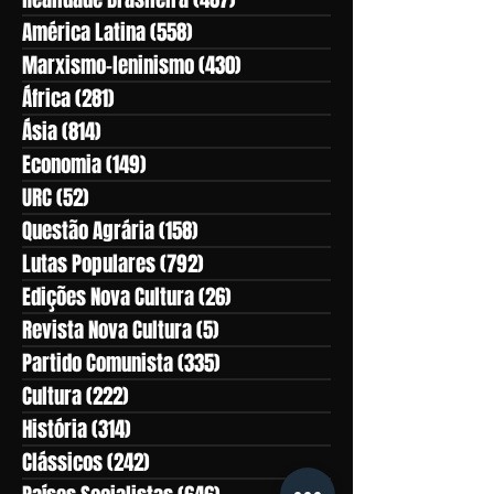
América Latina
(558)
558 posts
Marxismo-leninismo
(430)
430 posts
África
(281)
281 posts
Ásia
(814)
814 posts
Economia
(149)
149 posts
URC
(52)
52 posts
Questão Agrária
(158)
158 posts
Lutas Populares
(792)
792 posts
Edições Nova Cultura
(26)
26 posts
Revista Nova Cultura
(5)
5 posts
Partido Comunista
(335)
335 posts
Cultura
(222)
222 posts
História
(314)
314 posts
Clássicos
(242)
242 posts