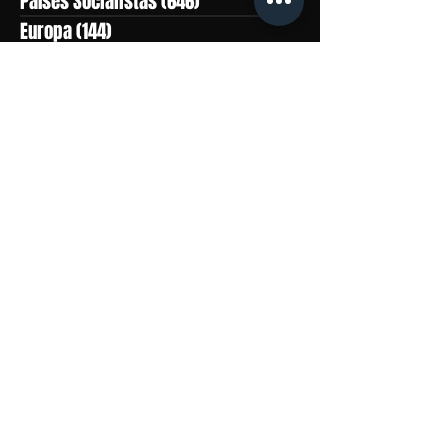
Países Socialistas
(646)
646 posts
Europa
(144)
144 posts
NOVACULTURA.info
(365)
365 posts
Imperialismo
(984)
984 posts
Guerra Popular
(224)
224 posts
Questão Nacional
(657)
657 posts
Rumos da Luta
(50)
50 posts
DESTAQUES
(0)
0 post
___ TEMAS
Estados Unidos
Imperialismo
Libertação Nacional
Coreia Popular
Filipinas
Trabalhadores
Cuba
Realidade Brasileira
Socialismo
Lutas de Classes
Palestina
Mulheres
URSS
Israel
Brasil
Revolução Cubana
ILPS
Violência