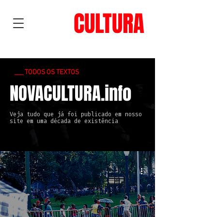
NOVA
CULTURA
___ TODOS OS TEXTOS
NOVACULTURA.info
Veja tudo que já foi publicado em nosso
site em uma década de existência