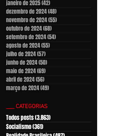
janeiro de 2025
(42)
42 posts
dezembro de 2024
(48)
48 posts
novembro de 2024
(55)
55 posts
outubro de 2024
(68)
68 posts
setembro de 2024
(54)
54 posts
agosto de 2024
(55)
55 posts
julho de 2024
(57)
57 posts
junho de 2024
(50)
50 posts
maio de 2024
(69)
69 posts
abril de 2024
(56)
56 posts
março de 2024
(49)
49 posts
___ CATEGORIAS
Todos posts
(3.863)
3.863 posts
Socialismo
(361)
361 posts
Realidade Brasileira
(487)
487 posts