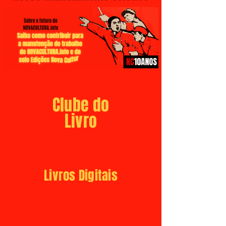
Clube do
Livro
Livros Digitais