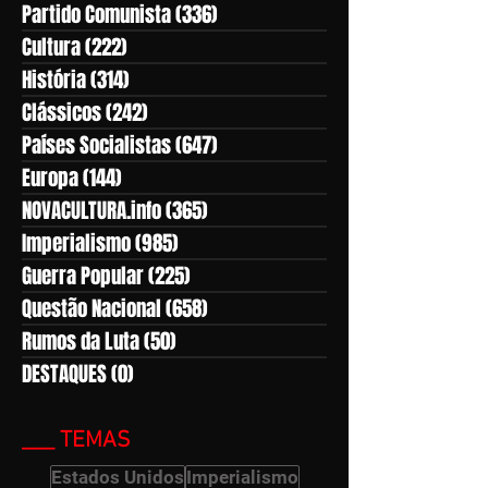
Partido Comunista
(336)
336 posts
Cultura
(222)
222 posts
História
(314)
314 posts
Clássicos
(242)
242 posts
Países Socialistas
(647)
647 posts
Europa
(144)
144 posts
NOVACULTURA.info
(365)
365 posts
Imperialismo
(985)
985 posts
Guerra Popular
(225)
225 posts
Questão Nacional
(658)
658 posts
Rumos da Luta
(50)
50 posts
DESTAQUES
(0)
0 post
___ TEMAS
Estados Unidos
Imperialismo