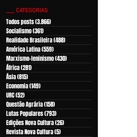
___ CATEGORIAS
Todos posts
(3.866)
3.866 posts
Socialismo
(361)
361 posts
Realidade Brasileira
(488)
488 posts
América Latina
(559)
559 posts
Marxismo-leninismo
(430)
430 posts
África
(281)
281 posts
Ásia
(815)
815 posts
Economia
(149)
149 posts
URC
(52)
52 posts
Questão Agrária
(158)
158 posts
Lutas Populares
(793)
793 posts
Edições Nova Cultura
(26)
26 posts
Revista Nova Cultura
(5)
5 posts