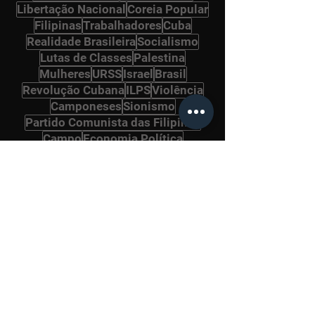
Libertação Nacional
Coreia Popular
Filipinas
Trabalhadores
Cuba
Realidade Brasileira
Socialismo
Lutas de Classes
Palestina
Mulheres
URSS
Israel
Brasil
Revolução Cubana
ILPS
Violência
Camponeses
Sionismo
Partido Comunista das Filipinas
Campo
Economia Política
Kim Il Sung
Fidel Castro
Lenin
China
Marxismo-leninismo
Latifúndio
Anti-imperialismo
Índia
Donald Trump
Terrorismo
Ideia Juche
Mao Tsé-Tung
Países Socialistas
Indígenas
Colonialismo
Genocídio
Educação
Karl Marx
J.V. Stalin
Coreia do Sul
PCB
Golpe de Estado
Negros
Repressão
Revolução Chinesa