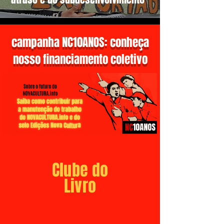
campanha NC10ANOS: conheça
nosso financiamento coletivo
Clube do
Livro