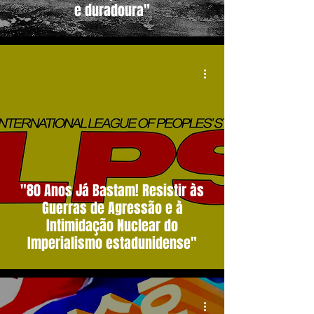
e duradoura"
"80 Anos Já Bastam! Resistir às
Guerras de Agressão e à
Intimidação Nuclear do
Imperialismo estadunidense"