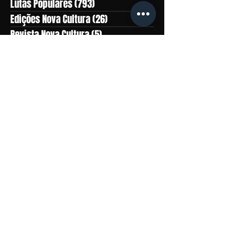
Lutas Populares
(793)
793 posts
Edições Nova Cultura
(26)
26 posts
Revista Nova Cultura
(5)
5 posts
Partido Comunista
(336)
336 posts
Cultura
(222)
222 posts
História
(314)
314 posts
Clássicos
(242)
242 posts
Países Socialistas
(647)
647 posts
Europa
(144)
144 posts
NOVACULTURA.info
(365)
365 posts
Imperialismo
(985)
985 posts
Guerra Popular
(225)
225 posts
Questão Nacional
(658)
658 posts
Rumos da Luta
(50)
50 posts
DESTAQUES
(0)
0 post