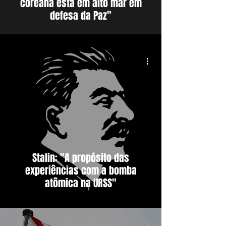
coreana está em alto mar em
defesa da Paz"
Stalin: "A propósito das
experiências com a bomba
atômica na URSS"