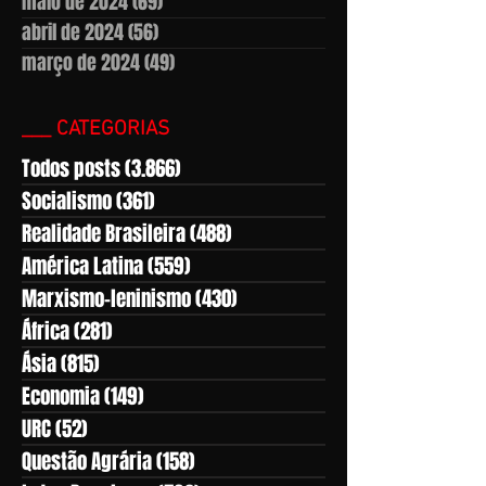
maio de 2024
(69)
69 posts
abril de 2024
(56)
56 posts
março de 2024
(49)
49 posts
___ CATEGORIAS
Todos posts
(3.866)
3.866 posts
Socialismo
(361)
361 posts
Realidade Brasileira
(488)
488 posts
América Latina
(559)
559 posts
Marxismo-leninismo
(430)
430 posts
África
(281)
281 posts
Ásia
(815)
815 posts
Economia
(149)
149 posts
URC
(52)
52 posts
Questão Agrária
(158)
158 posts