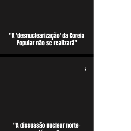
"A 'desnuclearização' da Coreia
Popular não se realizará"
"A dissuasão nuclear norte-