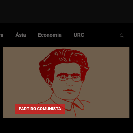
ca
Ásia
Economia
URC
Comunista
Cultura
História
ular
Questão Nacional
Rumos da Luta
PARTIDO COMUNISTA
Gramsci: "Crítica Estéril e Negativa"