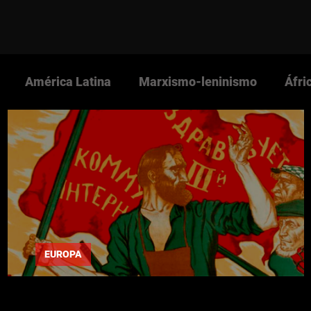
América Latina
Marxismo-leninismo
Áfri
s Nova Cultura
Revista Nova Cultura
Partido 
NOVACULTURA.info
Imperialismo
Guerra Pop
EUROPA
Gramsci: "A Internacional Comunista"