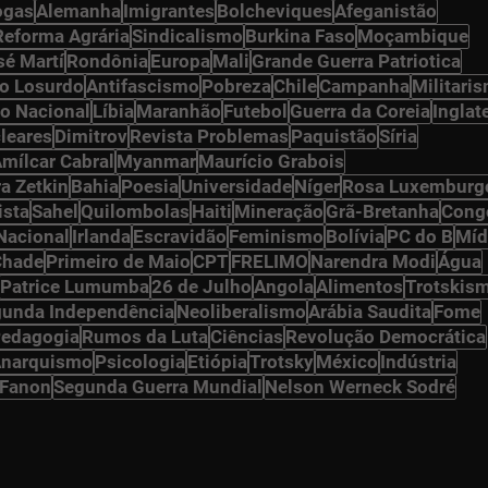
ogas
Alemanha
Imigrantes
Bolcheviques
Afeganistão
Reforma Agrária
Sindicalismo
Burkina Faso
Moçambique
sé Martí
Rondônia
Europa
Mali
Grande Guerra Patriotica
o Losurdo
Antifascismo
Pobreza
Chile
Campanha
Militari
o Nacional
Líbia
Maranhão
Futebol
Guerra da Coreia
Inglat
leares
Dimitrov
Revista Problemas
Paquistão
Síria
mílcar Cabral
Myanmar
Maurício Grabois
ra Zetkin
Bahia
Poesia
Universidade
Níger
Rosa Luxemburg
ista
Sahel
Quilombolas
Haiti
Mineração
Grã-Bretanha
Cong
Nacional
Irlanda
Escravidão
Feminismo
Bolívia
PC do B
Míd
Chade
Primeiro de Maio
CPT
FRELIMO
Narendra Modi
Água
Patrice Lumumba
26 de Julho
Angola
Alimentos
Trotskis
unda Independência
Neoliberalismo
Arábia Saudita
Fome
edagogia
Rumos da Luta
Ciências
Revolução Democrática
narquismo
Psicologia
Etiópia
Trotsky
México
Indústria
 Fanon
Segunda Guerra Mundial
Nelson Werneck Sodré