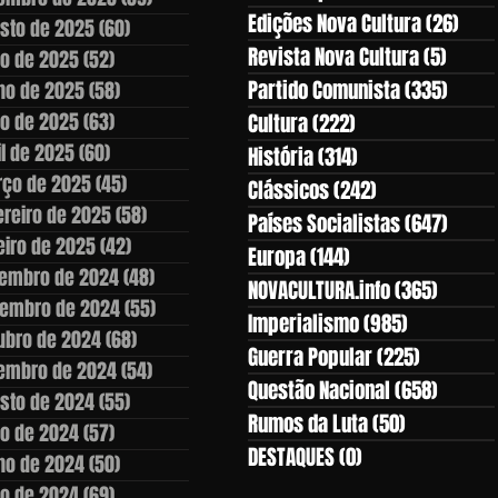
Edições Nova Cultura
(26)
26 p
sto de 2025
(60)
60 posts
Revista Nova Cultura
(5)
5 pos
ho de 2025
(52)
52 posts
Partido Comunista
(335)
335 p
ho de 2025
(58)
58 posts
o de 2025
(63)
63 posts
Cultura
(222)
222 posts
il de 2025
(60)
60 posts
História
(314)
314 posts
ço de 2025
(45)
45 posts
Clássicos
(242)
242 posts
ereiro de 2025
(58)
58 posts
Países Socialistas
(647)
647 p
eiro de 2025
(42)
42 posts
Europa
(144)
144 posts
embro de 2024
(48)
48 posts
NOVACULTURA.info
(365)
365 po
embro de 2024
(55)
55 posts
Imperialismo
(985)
985 posts
ubro de 2024
(68)
68 posts
Guerra Popular
(225)
225 post
embro de 2024
(54)
54 posts
Questão Nacional
(658)
658 po
sto de 2024
(55)
55 posts
Rumos da Luta
(50)
50 posts
ho de 2024
(57)
57 posts
DESTAQUES
(0)
0 post
ho de 2024
(50)
50 posts
o de 2024
(69)
69 posts