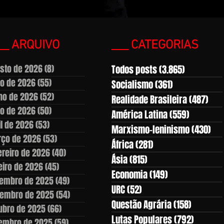
__ ARQUIVO
___ CATEGORIAS
sto de 2026
(8)
8 posts
Todos posts
(3.865)
3.865 pos
ho de 2026
(55)
55 posts
Socialismo
(361)
361 posts
ho de 2026
(52)
52 posts
Realidade Brasileira
(487)
487
o de 2026
(50)
50 posts
América Latina
(559)
559 post
il de 2026
(53)
53 posts
Marxismo-leninismo
(430)
430
ço de 2026
(53)
53 posts
África
(281)
281 posts
ereiro de 2026
(40)
40 posts
Ásia
(815)
815 posts
eiro de 2026
(45)
45 posts
Economia
(149)
149 posts
embro de 2025
(49)
49 posts
URC
(52)
52 posts
embro de 2025
(54)
54 posts
Questão Agrária
(158)
158 post
ubro de 2025
(66)
66 posts
Lutas Populares
(792)
792 pos
embro de 2025
(59)
59 posts