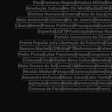
Pará
Panteras Negras
Ditadura Militar
Dr
osts
Revolução Cultural
Ho Chi Minh
Sudão
ONU
ts
Direitos Humanos
Cinema
Faixa de Gaza
Jo
osts
Meio Ambiente
Colômbia
Rio de Janeiro
Domenic
Líbano
Iêmen
Presos Políticos
Propaganda
Questã
Espanha
LGBT
Privatização
Armas Nuc
Partido Comunista da China
A
Frente Popular pela Libertação da Palestina
Cla
Samora Machel
LCP
Itália
PT
Reformismo
Entrev
osts
Pedro Pomar
Lutas Populares
Iraque
Congresso 
Crianças
Crise
Edições Nova Cultura
Moradia
sts
Mato Grosso do Sul
Livros
CIA
Marrocos
Somália
Nicolás Maduro
Paraguai
Exploração
Artes
Seg
Alexandra Kollontai
Minas Gerais
Cabo Verde
P
s
Agitação
Estética
Nakba
Revolução
Grécia
A
sts
Comuna de Paris
Internacionalismo
Frantz