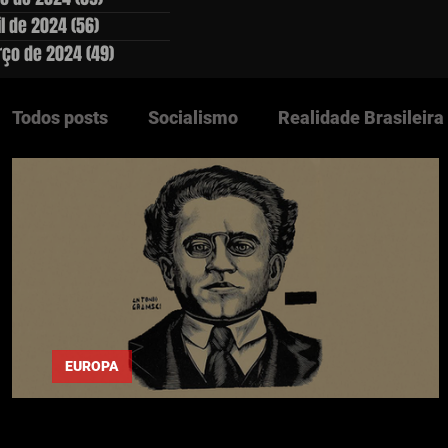
il de 2024
(56)
56 posts
ço de 2024
(49)
49 posts
Todos posts
Socialismo
Realidade Brasileira
Questão Agrária
Lutas Populares
Ediçõe
Clássicos
Países Socialistas
Europa
DESTAQUES
EUROPA
Gramsci: "Legalidade"