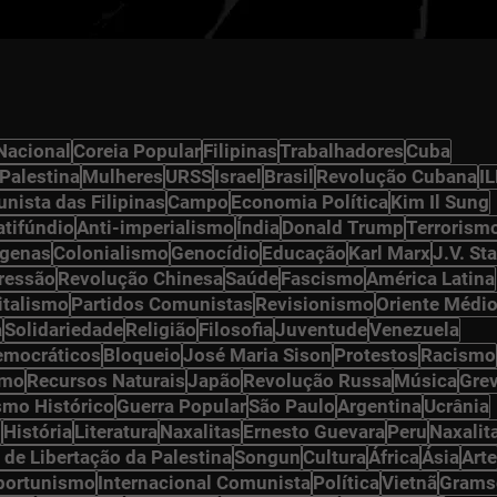
Nacional
Coreia Popular
Filipinas
Trabalhadores
Cuba
Palestina
Mulheres
URSS
Israel
Brasil
Revolução Cubana
I
nista das Filipinas
Campo
Economia Política
Kim Il Sung
atifúndio
Anti-imperialismo
Índia
Donald Trump
Terrorism
ígenas
Colonialismo
Genocídio
Educação
Karl Marx
J.V. Sta
ressão
Revolução Chinesa
Saúde
Fascismo
América Latina
italismo
Partidos Comunistas
Revisionismo
Oriente Médi
a
Solidariedade
Religião
Filosofia
Juventude
Venezuela
democráticos
Bloqueio
José Maria Sison
Protestos
Racismo
smo
Recursos Naturais
Japão
Revolução Russa
Música
Gre
smo Histórico
Guerra Popular
São Paulo
Argentina
Ucrânia
n
História
Literatura
Naxalitas
Ernesto Guevara
Peru
Naxalit
 de Libertação da Palestina
Songun
Cultura
África
Ásia
Arte
portunismo
Internacional Comunista
Política
Vietnã
Grams