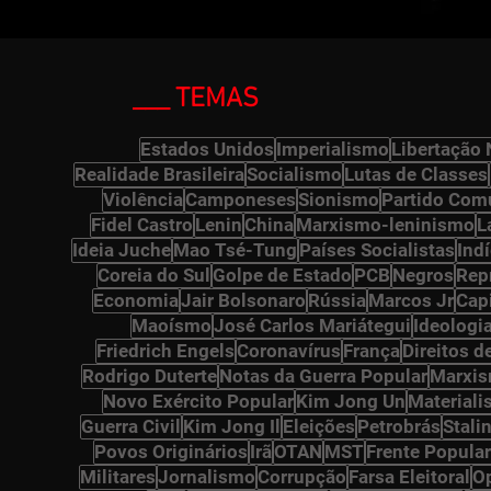
___ TEMAS
ts
Estados Unidos
Imperialismo
Libertação 
Realidade Brasileira
Socialismo
Lutas de Classes
Violência
Camponeses
Sionismo
Partido Comu
 posts
Fidel Castro
Lenin
China
Marxismo-leninismo
L
s
Ideia Juche
Mao Tsé-Tung
Países Socialistas
Ind
Coreia do Sul
Golpe de Estado
PCB
Negros
Rep
 posts
Economia
Jair Bolsonaro
Rússia
Marcos Jr
Cap
Maoísmo
José Carlos Mariátegui
Ideologi
Friedrich Engels
Coronavírus
França
Direitos 
Rodrigo Duterte
Notas da Guerra Popular
Marxi
Novo Exército Popular
Kim Jong Un
Materiali
Guerra Civil
Kim Jong Il
Eleições
Petrobrás
Stali
s
Povos Originários
Irã
OTAN
MST
Frente Popular
ts
Militares
Jornalismo
Corrupção
Farsa Eleitoral
O