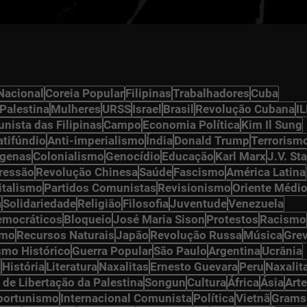
Nacional
Coreia Popular
Filipinas
Trabalhadores
Cuba
Palestina
Mulheres
URSS
Israel
Brasil
Revolução Cubana
I
nista das Filipinas
Campo
Economia Política
Kim Il Sung
atifúndio
Anti-imperialismo
Índia
Donald Trump
Terrorism
ígenas
Colonialismo
Genocídio
Educação
Karl Marx
J.V. Sta
ressão
Revolução Chinesa
Saúde
Fascismo
América Latina
italismo
Partidos Comunistas
Revisionismo
Oriente Médi
a
Solidariedade
Religião
Filosofia
Juventude
Venezuela
democráticos
Bloqueio
José Maria Sison
Protestos
Racismo
smo
Recursos Naturais
Japão
Revolução Russa
Música
Gre
smo Histórico
Guerra Popular
São Paulo
Argentina
Ucrânia
n
História
Literatura
Naxalitas
Ernesto Guevara
Peru
Naxalit
 de Libertação da Palestina
Songun
Cultura
África
Ásia
Arte
portunismo
Internacional Comunista
Política
Vietnã
Grams