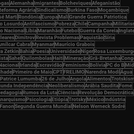
ogas
Alemanha
Imigrantes
Bolcheviques
Afeganistão
Reforma Agrária
Sindicalismo
Burkina Faso
Moçambique
sé Martí
Rondônia
Europa
Mali
Grande Guerra Patriotica
o Losurdo
Antifascismo
Pobreza
Chile
Campanha
Militari
o Nacional
Líbia
Maranhão
Futebol
Guerra da Coreia
Inglat
leares
Dimitrov
Revista Problemas
Paquistão
Síria
mílcar Cabral
Myanmar
Maurício Grabois
ra Zetkin
Bahia
Poesia
Universidade
Níger
Rosa Luxemburg
ista
Sahel
Quilombolas
Haiti
Mineração
Grã-Bretanha
Cong
Nacional
Irlanda
Escravidão
Feminismo
Bolívia
PC do B
Míd
Chade
Primeiro de Maio
CPT
FRELIMO
Narendra Modi
Água
Patrice Lumumba
26 de Julho
Angola
Alimentos
Trotskis
unda Independência
Neoliberalismo
Arábia Saudita
Fome
edagogia
Rumos da Luta
Ciências
Revolução Democrática
narquismo
Psicologia
Etiópia
Trotsky
México
Indústria
 Fanon
Segunda Guerra Mundial
Nelson Werneck Sodré