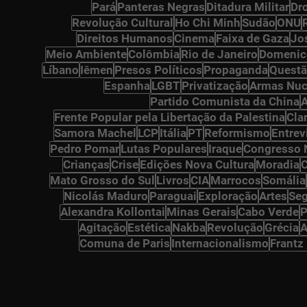
Pará
Panteras Negras
Ditadura Militar
Dr
osts
Revolução Cultural
Ho Chi Minh
Sudão
ONU
ts
Direitos Humanos
Cinema
Faixa de Gaza
Jo
osts
Meio Ambiente
Colômbia
Rio de Janeiro
Domenic
Líbano
Iêmen
Presos Políticos
Propaganda
Questã
Espanha
LGBT
Privatização
Armas Nuc
Partido Comunista da China
A
Frente Popular pela Libertação da Palestina
Cla
Samora Machel
LCP
Itália
PT
Reformismo
Entrev
osts
Pedro Pomar
Lutas Populares
Iraque
Congresso 
Crianças
Crise
Edições Nova Cultura
Moradia
sts
Mato Grosso do Sul
Livros
CIA
Marrocos
Somália
Nicolás Maduro
Paraguai
Exploração
Artes
Seg
Alexandra Kollontai
Minas Gerais
Cabo Verde
P
s
Agitação
Estética
Nakba
Revolução
Grécia
A
sts
Comuna de Paris
Internacionalismo
Frantz