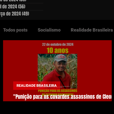
il de 2024
(56)
56 posts
ço de 2024
(49)
49 posts
Todos posts
Socialismo
Realidade Brasileira
Questão Agrária
Lutas Populares
Ediçõe
Clássicos
Países Socialistas
Europa
REALIDADE BRASILEIRA
DESTAQUES
"Punição para os covardes assassinos de Cleo
Rodrigues!"