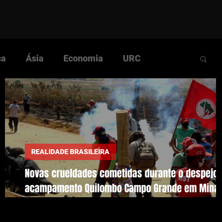
ca
Ásia
Economia
URC
Comunista
Cultura
História
ular
Questão Nacional
Rumos da Luta
REALIDADE BRASILEIRA
Novas crueldades cometidas durante o despejo 
s
acampamento Quilombo Campo Grande em Mina
Gerais