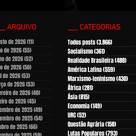
__ ARQUIVO
___ CATEGORIAS
sto de 2026
(11)
11 posts
Todos posts
(3.866)
3.866 pos
ho de 2026
(55)
55 posts
Socialismo
(361)
361 posts
ho de 2026
(52)
52 posts
Realidade Brasileira
(488)
488
o de 2026
(50)
50 posts
América Latina
(559)
559 post
il de 2026
(53)
53 posts
Marxismo-leninismo
(430)
430
ço de 2026
(53)
53 posts
África
(281)
281 posts
ereiro de 2026
(40)
40 posts
Ásia
(815)
815 posts
eiro de 2026
(45)
45 posts
Economia
(149)
149 posts
embro de 2025
(49)
49 posts
URC
(52)
52 posts
embro de 2025
(54)
54 posts
Questão Agrária
(158)
158 post
ubro de 2025
(66)
66 posts
Lutas Populares
(793)
793 pos
embro de 2025
(59)
59 posts