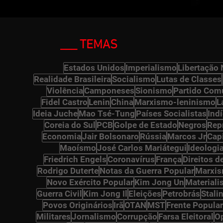
___ TEMAS
ts
Estados Unidos
Imperialismo
Libertação 
Realidade Brasileira
Socialismo
Lutas de Classes
Violência
Camponeses
Sionismo
Partido Comu
 posts
Fidel Castro
Lenin
China
Marxismo-leninismo
L
s
Ideia Juche
Mao Tsé-Tung
Países Socialistas
Ind
Coreia do Sul
PCB
Golpe de Estado
Negros
Rep
 posts
Economia
Jair Bolsonaro
Rússia
Marcos Jr
Cap
Maoísmo
José Carlos Mariátegui
Ideologi
Friedrich Engels
Coronavírus
França
Direitos 
Rodrigo Duterte
Notas da Guerra Popular
Marxi
Novo Exército Popular
Kim Jong Un
Materiali
Guerra Civil
Kim Jong Il
Eleições
Petrobrás
Stali
s
Povos Originários
Irã
OTAN
MST
Frente Popular
ts
Militares
Jornalismo
Corrupção
Farsa Eleitoral
O