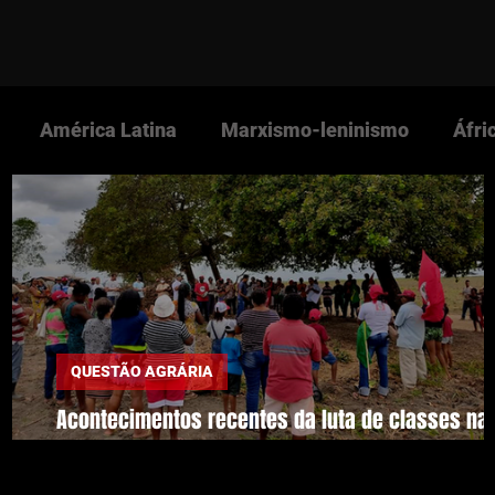
América Latina
Marxismo-leninismo
Áfri
s Nova Cultura
Revista Nova Cultura
Partido 
NOVACULTURA.info
Imperialismo
Guerra Pop
QUESTÃO AGRÁRIA
mar
Acontecimentos recentes da luta de classes na
áreas rurais brasileiras