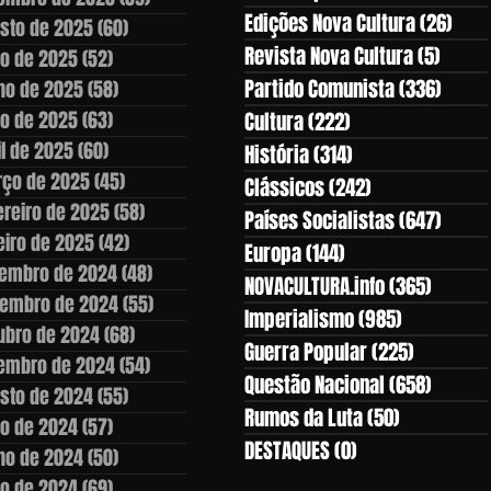
Edições Nova Cultura
(26)
26 p
sto de 2025
(60)
60 posts
Revista Nova Cultura
(5)
5 pos
ho de 2025
(52)
52 posts
Partido Comunista
(336)
336 p
ho de 2025
(58)
58 posts
o de 2025
(63)
63 posts
Cultura
(222)
222 posts
il de 2025
(60)
60 posts
História
(314)
314 posts
ço de 2025
(45)
45 posts
Clássicos
(242)
242 posts
ereiro de 2025
(58)
58 posts
Países Socialistas
(647)
647 p
eiro de 2025
(42)
42 posts
Europa
(144)
144 posts
embro de 2024
(48)
48 posts
NOVACULTURA.info
(365)
365 po
embro de 2024
(55)
55 posts
Imperialismo
(985)
985 posts
ubro de 2024
(68)
68 posts
Guerra Popular
(225)
225 post
embro de 2024
(54)
54 posts
Questão Nacional
(658)
658 po
sto de 2024
(55)
55 posts
Rumos da Luta
(50)
50 posts
ho de 2024
(57)
57 posts
DESTAQUES
(0)
0 post
ho de 2024
(50)
50 posts
o de 2024
(69)
69 posts