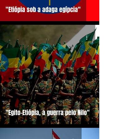
"Etiópia sob a adaga egípcia"
"Egito-Etiópia, a guerra pelo Nilo"