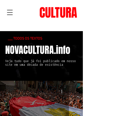
NOVA
CULTURA
___ TODOS OS TEXTOS
NOVACULTURA.info
Veja tudo que já foi publicado em nosso
site em uma década de existência