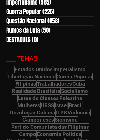
Imperialismo
(985)
985 posts
Guerra Popular
(225)
225 posts
Questão Nacional
(658)
658 posts
Rumos da Luta
(50)
50 posts
DESTAQUES
(0)
0 post
___ TEMAS
Estados Unidos
Imperialismo
Libertação Nacional
Coreia Popular
Filipinas
Trabalhadores
Cuba
Realidade Brasileira
Socialismo
Lutas de Classes
Palestina
Mulheres
URSS
Israel
Brasil
Revolução Cubana
ILPS
Violência
Camponeses
Sionismo
Partido Comunista das Filipinas
Campo
Economia Política