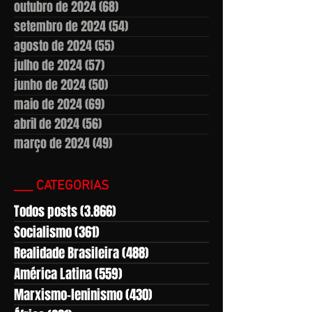
outubro de 2024
(68)
68 posts
setembro de 2024
(54)
54 posts
agosto de 2024
(55)
55 posts
julho de 2024
(57)
57 posts
junho de 2024
(50)
50 posts
maio de 2024
(69)
69 posts
abril de 2024
(56)
56 posts
março de 2024
(49)
49 posts
___ CATEGORIAS
Todos posts
(3.866)
3.866 posts
Socialismo
(361)
361 posts
Realidade Brasileira
(488)
488 posts
América Latina
(559)
559 posts
Marxismo-leninismo
(430)
430 posts