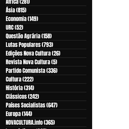
África
(281)
281 posts
Ásia
(815)
815 posts
Economia
(149)
149 posts
URC
(52)
52 posts
Questão Agrária
(158)
158 posts
Lutas Populares
(793)
793 posts
Edições Nova Cultura
(26)
26 posts
Revista Nova Cultura
(5)
5 posts
Partido Comunista
(336)
336 posts
Cultura
(222)
222 posts
História
(314)
314 posts
Clássicos
(242)
242 posts
Países Socialistas
(647)
647 posts
Europa
(144)
144 posts
NOVACULTURA.info
(365)
365 posts