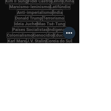
Kim Il Sung
Fidel Castro
Lenin
China
Marxismo-leninismo
Latifúndio
Anti-imperialismo
Índia
Donald Trump
Terrorismo
Ideia Juche
Mao Tsé-Tung
Países Socialistas
Indígenas
Colonialismo
Genocídio
Educação
Karl Marx
J.V. Stalin
Coreia do Sul
PCB
Golpe de Estado
Negros
Repressão
Revolução Chinesa
Saúde
Fascismo
América Latina
Economia
Jair Bolsonaro
Rússia
Marcos Jr
Capitalismo
Partidos Comunistas
Revisionismo
Oriente Médio
Maoísmo
José Carlos Mariátegui
Ideologia
Solidariedade
Religião
Filosofia
Juventude
Venezuela
Friedrich Engels
Coronavírus
França
Direitos democráticos
Bloqueio