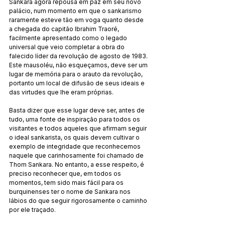
Sankara agora repousa em paz em seu novo 
palácio, num momento em que o sankarismo 
raramente esteve tão em voga quanto desde 
a chegada do capitão Ibrahim Traoré, 
facilmente apresentado como o legado 
universal que veio completar a obra do 
falecido líder da revolução de agosto de 1983. 
Este mausoléu, não esqueçamos, deve ser um 
lugar de memória para o arauto da revolução, 
portanto um local de difusão de seus ideais e 
das virtudes que lhe eram próprias.
Basta dizer que esse lugar deve ser, antes de 
tudo, uma fonte de inspiração para todos os 
visitantes e todos aqueles que afirmam seguir 
o ideal sankarista, os quais devem cultivar o 
exemplo de integridade que reconhecemos 
naquele que carinhosamente foi chamado de 
Thom Sankara. No entanto, a esse respeito, é 
preciso reconhecer que, em todos os 
momentos, tem sido mais fácil para os 
burquinenses ter o nome de Sankara nos 
lábios do que seguir rigorosamente o caminho 
por ele traçado.