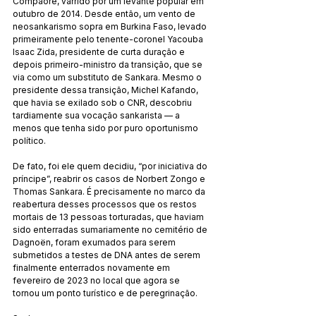
Compaoré, varrido por um levante popular em 
outubro de 2014. Desde então, um vento de 
neosankarismo sopra em Burkina Faso, levado 
primeiramente pelo tenente-coronel Yacouba 
Isaac Zida, presidente de curta duração e 
depois primeiro-ministro da transição, que se 
via como um substituto de Sankara. Mesmo o 
presidente dessa transição, Michel Kafando, 
que havia se exilado sob o CNR, descobriu 
tardiamente sua vocação sankarista — a 
menos que tenha sido por puro oportunismo 
político.
De fato, foi ele quem decidiu, “por iniciativa do 
príncipe”, reabrir os casos de Norbert Zongo e 
Thomas Sankara. É precisamente no marco da 
reabertura desses processos que os restos 
mortais de 13 pessoas torturadas, que haviam 
sido enterradas sumariamente no cemitério de 
Dagnoën, foram exumados para serem 
submetidos a testes de DNA antes de serem 
finalmente enterrados novamente em 
fevereiro de 2023 no local que agora se 
tornou um ponto turístico e de peregrinação.