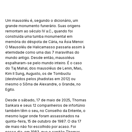
Um mausoléu é, segundo o dicionário, um 
grande monumento funerário. Suas origens 
remontam ao século IV a.C., quando foi 
construída uma tumba monumental em 
memória do déspota de Cária, na Ásia Menor. 
O Mausoléu de Halicarnasso passaria assim à 
eternidade como uma das 7 maravilhas do 
mundo antigo. Desde então, mausoléus 
espalharam-se pelo mundo inteiro. É o caso 
do Taj Mahal, dos mausoléus de Lenin, Mao, 
Kim Il Sung, Augusto, os de Tombuctu 
(destruídos pelos jihadistas em 2012) ou 
mesmo o Sôma de Alexandre, o Grande, no 
Egito.
Desde o sábado, 17 de maio de 2025, Thomas 
Sankara e seus 12 companheiros de infortúnio 
também têm o seu, no Conselho da Entente, o 
mesmo lugar onde foram assassinados na 
quinta-feira, 15 de outubro de 1987. O dia 17 
de maio não foi escolhido por acaso. Foi 
nesse dia, em 1983, que o capitão Thomas 