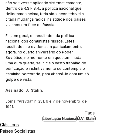
não se tivesse aplicado sistematicamente, 
dentro da R.S.F.S.R., a política nacional que 
delineamos acima, teria sido inconcebível a 
citada mudança radical na atitude dos países 
vizinhos em face da Rússia.
Eis, em geral, os resultados da política 
nacional dos comunistas russos. Estes 
resultados se evidenciam particularmente, 
agora, no quarto aniversário do Poder 
Soviético, no momento em que, terminada 
uma dura guerra, se inicia o vasto trabalho de 
edificação e instintivamente se contempla o 
caminho percorrido, para abarcá-lo com um só 
golpe de vista,
Assinado: J.  Stalin.
Jornal "Pravda", n. 251. 6 e 7 de novembro  de 
1921.
Tags:
Libertação Nacional
J.V. Stalin
Clássicos
Países Socialistas