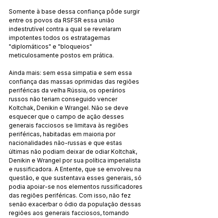
Somente à base dessa confiança pôde surgir 
entre os povos da RSFSR essa união 
indestrutível contra a qual se revelaram 
impotentes todos os estratagemas 
"diplomáticos" e "bloqueios" 
meticulosamente postos em prática.
Ainda mais: sem essa simpatia e sem essa 
confiança das massas oprimidas das regiões 
periféricas da velha Rússia, os operários 
russos não teriam conseguido vencer 
Koltchak, Denikin e Wrangel. Não se deve 
esquecer que o campo de ação desses 
generais facciosos se limitava às regiões 
periféricas, habitadas em maioria por 
nacionalidades não-russas e que estas 
últimas não podiam deixar de odiar Koltchak, 
Denikin e Wrangel por sua política imperialista 
e russificadora. A Entente, que se envolveu na 
questão, e que sustentava esses generais, só 
podia apoiar-se nos elementos russificadores 
das regiões periféricas. Com isso, não fez 
senão exacerbar o ódio da população dessas 
regiões aos generais facciosos, tornando 