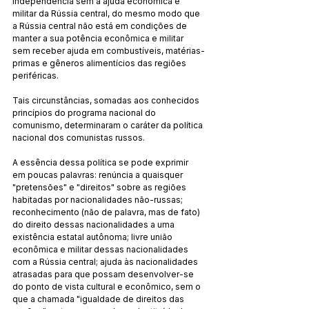
independência sem a ajuda econômica e 
militar da Rússia central, do mesmo modo que 
a Rússia central não está em condições de 
manter a sua potência econômica e militar 
sem receber ajuda em combustíveis, matérias-
primas e gêneros alimentícios das regiões 
periféricas.
Tais circunstâncias, somadas aos conhecidos 
princípios do programa nacional do 
comunismo, determinaram o caráter da política 
nacional dos comunistas russos.
A essência dessa política se pode exprimir 
em poucas palavras: renúncia a quaisquer 
"pretensões" e "direitos" sobre as regiões 
habitadas por nacionalidades não-russas; 
reconhecimento (não de palavra, mas de fato) 
do direito dessas nacionalidades a uma 
existência estatal autônoma; livre união 
econômica e militar dessas nacionalidades 
com a Rússia central; ajuda às nacionalidades 
atrasadas para que possam desenvolver-se 
do ponto de vista cultural e econômico, sem o 
que a chamada "igualdade de direitos das 