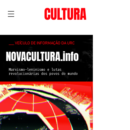
NOVA
CULTURA
___ VEÍCULO DE INFORMAÇÃO DA URC
NOVACULTURA.info
Marxismo-leninismo e lutas
revolucionárias dos povos do mundo