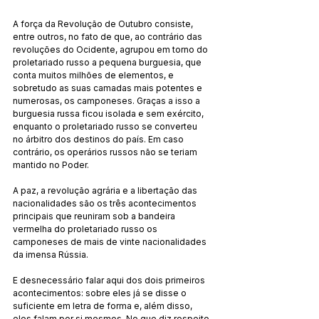
A força da Revolução de Outubro consiste, 
entre outros, no fato de que, ao contrário das 
revoluções do Ocidente, agrupou em torno do 
proletariado russo a pequena burguesia, que 
conta muitos milhões de elementos, e 
sobretudo as suas camadas mais potentes e 
numerosas, os camponeses. Graças a isso a 
burguesia russa ficou isolada e sem exército, 
enquanto o proletariado russo se converteu 
no árbitro dos destinos do país. Em caso 
contrário, os operários russos não se teriam 
mantido no Poder.
A paz, a revolução agrária e a libertação das 
nacionalidades são os três acontecimentos 
principais que reuniram sob a bandeira 
vermelha do proletariado russo os 
camponeses de mais de vinte nacionalidades 
da imensa Rússia.
E desnecessário falar aqui dos dois primeiros 
acontecimentos: sobre eles já se disse o 
suficiente em letra de forma e, além disso, 
eles falam por si mesmos. No que diz respeito 