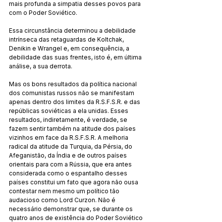
mais profunda a simpatia desses povos para 
com o Poder Soviético.
Essa circunstância determinou a debilidade 
intrínseca das retaguardas de Koltchak, 
Denikin e Wrangel e, em consequência, a 
debilidade das suas frentes, isto é, em última 
análise, a sua derrota.
Mas os bons resultados da política nacional 
dos comunistas russos não se manifestam 
apenas dentro dos limites da R.S.F.S.R. e das 
repúblicas soviéticas a ela unidas. Esses 
resultados, indiretamente, é verdade, se 
fazem sentir também na atitude dos países 
vizinhos em face da R.S.F.S.R. A melhoria 
radical da atitude da Turquia, da Pérsia, do 
Afeganistão, da Índia e de outros países 
orientais para com a Rússia, que era antes 
considerada como o espantalho desses 
países constitui um fato que agora não ousa 
contestar nem mesmo um político tão 
audacioso como Lord Curzon. Não é 
necessário demonstrar que, se durante os 
quatro anos de existência do Poder Soviético 