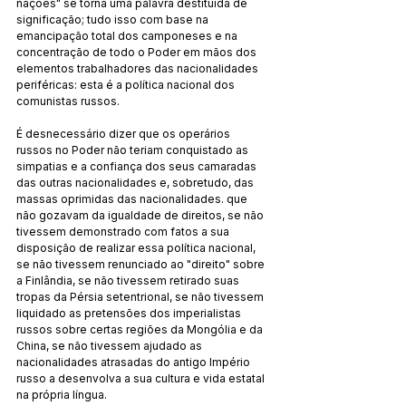
nações" se torna uma palavra destituída de 
significação; tudo isso com base na 
emancipação total dos camponeses e na 
concentração de todo o Poder em mãos dos 
elementos trabalhadores das nacionalidades 
periféricas: esta é a política nacional dos 
comunistas russos.
É desnecessário dizer que os operários 
russos no Poder não teriam conquistado as 
simpatias e a confiança dos seus camaradas 
das outras nacionalidades e, sobretudo, das 
massas oprimidas das nacionalidades. que 
não gozavam da igualdade de direitos, se não 
tivessem demonstrado com fatos a sua 
disposição de realizar essa política nacional, 
se não tivessem renunciado ao "direito" sobre 
a Finlândia, se não tivessem retirado suas 
tropas da Pérsia setentrional, se não tivessem 
liquidado as pretensões dos imperialistas 
russos sobre certas regiões da Mongólia e da 
China, se não tivessem ajudado as 
nacionalidades atrasadas do antigo Império 
russo a desenvolva a sua cultura e vida estatal 
na própria língua.