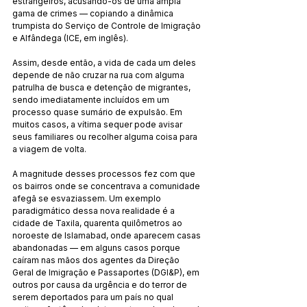
estrangeiros, acusando-os de uma ampla 
gama de crimes — copiando a dinâmica 
trumpista do Serviço de Controle de Imigração 
e Alfândega (ICE, em inglês).
Assim, desde então, a vida de cada um deles 
depende de não cruzar na rua com alguma 
patrulha de busca e detenção de migrantes, 
sendo imediatamente incluídos em um 
processo quase sumário de expulsão. Em 
muitos casos, a vítima sequer pode avisar 
seus familiares ou recolher alguma coisa para 
a viagem de volta.
A magnitude desses processos fez com que 
os bairros onde se concentrava a comunidade 
afegã se esvaziassem. Um exemplo 
paradigmático dessa nova realidade é a 
cidade de Taxila, quarenta quilômetros ao 
noroeste de Islamabad, onde aparecem casas 
abandonadas — em alguns casos porque 
caíram nas mãos dos agentes da Direção 
Geral de Imigração e Passaportes (DGI&P), em 
outros por causa da urgência e do terror de 
serem deportados para um país no qual 