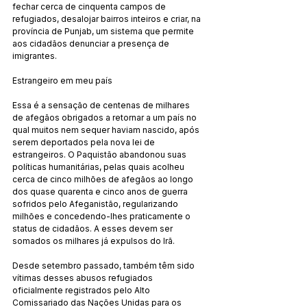
fechar cerca de cinquenta campos de 
refugiados, desalojar bairros inteiros e criar, na 
província de Punjab, um sistema que permite 
aos cidadãos denunciar a presença de 
imigrantes.
Estrangeiro em meu país
Essa é a sensação de centenas de milhares 
de afegãos obrigados a retornar a um país no 
qual muitos nem sequer haviam nascido, após 
serem deportados pela nova lei de 
estrangeiros. O Paquistão abandonou suas 
políticas humanitárias, pelas quais acolheu 
cerca de cinco milhões de afegãos ao longo 
dos quase quarenta e cinco anos de guerra 
sofridos pelo Afeganistão, regularizando 
milhões e concedendo-lhes praticamente o 
status de cidadãos. A esses devem ser 
somados os milhares já expulsos do Irã.
Desde setembro passado, também têm sido 
vítimas desses abusos refugiados 
oficialmente registrados pelo Alto 
Comissariado das Nações Unidas para os 