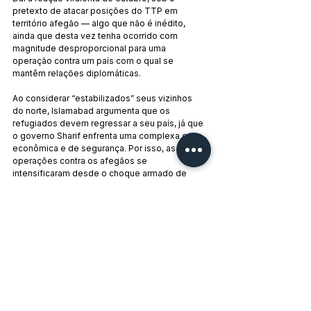
pretexto de atacar posições do TTP em 
território afegão — algo que não é inédito, 
ainda que desta vez tenha ocorrido com 
magnitude desproporcional para uma 
operação contra um país com o qual se 
mantêm relações diplomáticas.
Ao considerar “estabilizados” seus vizinhos 
do norte, Islamabad argumenta que os 
refugiados devem regressar a seu país, já que 
o governo Sharif enfrenta uma complexa crise 
econômica e de segurança. Por isso, as 
operações contra os afegãos se 
intensificaram desde o choque armado de 
outubro.
Nos últimos anos — e, particularmente, nas 
operações cada vez mais intensas de traslado 
rumo à fronteira, em caminhões e ônibus que 
os próprios afegãos devem pagar para serem 
deixados do outro lado da Linha Durand — 
centenas de milhares de pessoas, com suas 
vidas despedaçadas, têm sido jogadas em 
um limbo do qual, certamente, jamais poderão 
sair.