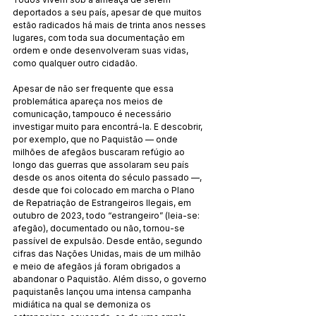
deportados a seu país, apesar de que muitos 
estão radicados há mais de trinta anos nesses 
lugares, com toda sua documentação em 
ordem e onde desenvolveram suas vidas, 
como qualquer outro cidadão.
Apesar de não ser frequente que essa 
problemática apareça nos meios de 
comunicação, tampouco é necessário 
investigar muito para encontrá-la. E descobrir, 
por exemplo, que no Paquistão — onde 
milhões de afegãos buscaram refúgio ao 
longo das guerras que assolaram seu país 
desde os anos oitenta do século passado —, 
desde que foi colocado em marcha o Plano 
de Repatriação de Estrangeiros Ilegais, em 
outubro de 2023, todo “estrangeiro” (leia-se: 
afegão), documentado ou não, tornou-se 
passível de expulsão. Desde então, segundo 
cifras das Nações Unidas, mais de um milhão 
e meio de afegãos já foram obrigados a 
abandonar o Paquistão. Além disso, o governo 
paquistanês lançou uma intensa campanha 
midiática na qual se demoniza os 