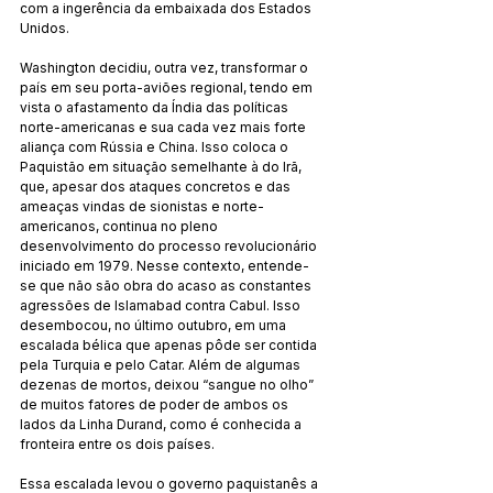
com a ingerência da embaixada dos Estados 
Unidos.
Washington decidiu, outra vez, transformar o 
país em seu porta-aviões regional, tendo em 
vista o afastamento da Índia das políticas 
norte-americanas e sua cada vez mais forte 
aliança com Rússia e China. Isso coloca o 
Paquistão em situação semelhante à do Irã, 
que, apesar dos ataques concretos e das 
ameaças vindas de sionistas e norte-
americanos, continua no pleno 
desenvolvimento do processo revolucionário 
iniciado em 1979. Nesse contexto, entende-
se que não são obra do acaso as constantes 
agressões de Islamabad contra Cabul. Isso 
desembocou, no último outubro, em uma 
escalada bélica que apenas pôde ser contida 
pela Turquia e pelo Catar. Além de algumas 
dezenas de mortos, deixou “sangue no olho” 
de muitos fatores de poder de ambos os 
lados da Linha Durand, como é conhecida a 
fronteira entre os dois países.
Essa escalada levou o governo paquistanês a 