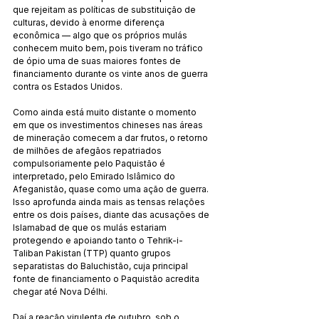
que rejeitam as políticas de substituição de 
culturas, devido à enorme diferença 
econômica — algo que os próprios mulás 
conhecem muito bem, pois tiveram no tráfico 
de ópio uma de suas maiores fontes de 
financiamento durante os vinte anos de guerra 
contra os Estados Unidos.
Como ainda está muito distante o momento 
em que os investimentos chineses nas áreas 
de mineração comecem a dar frutos, o retorno 
de milhões de afegãos repatriados 
compulsoriamente pelo Paquistão é 
interpretado, pelo Emirado Islâmico do 
Afeganistão, quase como uma ação de guerra. 
Isso aprofunda ainda mais as tensas relações 
entre os dois países, diante das acusações de 
Islamabad de que os mulás estariam 
protegendo e apoiando tanto o Tehrik-i-
Taliban Pakistan (TTP) quanto grupos 
separatistas do Baluchistão, cuja principal 
fonte de financiamento o Paquistão acredita 
chegar até Nova Délhi.
Daí a reação virulenta de outubro, sob o 