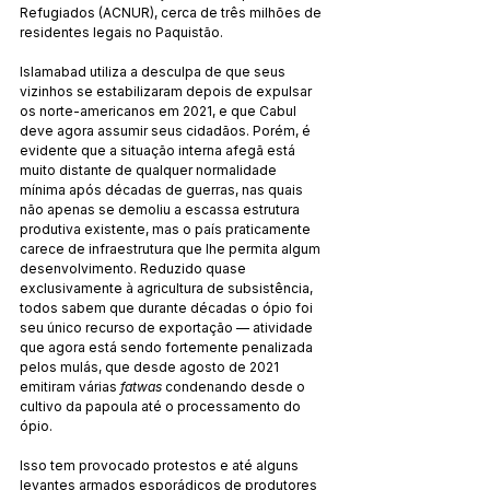
Refugiados (ACNUR), cerca de três milhões de 
residentes legais no Paquistão.
Islamabad utiliza a desculpa de que seus 
vizinhos se estabilizaram depois de expulsar 
os norte-americanos em 2021, e que Cabul 
deve agora assumir seus cidadãos. Porém, é 
evidente que a situação interna afegã está 
muito distante de qualquer normalidade 
mínima após décadas de guerras, nas quais 
não apenas se demoliu a escassa estrutura 
produtiva existente, mas o país praticamente 
carece de infraestrutura que lhe permita algum 
desenvolvimento. Reduzido quase 
exclusivamente à agricultura de subsistência, 
todos sabem que durante décadas o ópio foi 
seu único recurso de exportação — atividade 
que agora está sendo fortemente penalizada 
pelos mulás, que desde agosto de 2021 
emitiram várias 
fatwas
 condenando desde o 
cultivo da papoula até o processamento do 
ópio.
Isso tem provocado protestos e até alguns 
levantes armados esporádicos de produtores 