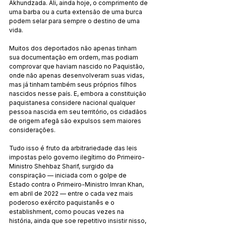
Akhundzada. Ali, ainda hoje, o comprimento de 
uma barba ou a curta extensão de uma burca 
podem selar para sempre o destino de uma 
vida.
Muitos dos deportados não apenas tinham 
sua documentação em ordem, mas podiam 
comprovar que haviam nascido no Paquistão, 
onde não apenas desenvolveram suas vidas, 
mas já tinham também seus próprios filhos 
nascidos nesse país. E, embora a constituição 
paquistanesa considere nacional qualquer 
pessoa nascida em seu território, os cidadãos 
de origem afegã são expulsos sem maiores 
considerações.
Tudo isso é fruto da arbitrariedade das leis 
impostas pelo governo ilegítimo do Primeiro-
Ministro Shehbaz Sharif, surgido da 
conspiração — iniciada com o golpe de 
Estado contra o Primeiro-Ministro Imran Khan, 
em abril de 2022 — entre o cada vez mais 
poderoso exército paquistanês e o 
establishment, como poucas vezes na 
história, ainda que soe repetitivo insistir nisso, 