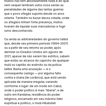
muitos não têm absolutamente nada e do qual 
nem sequer lembram outra coisa senão as 
penalidades de alguma das tantas guerras 
que o povo afegão suporta desde os anos 
oitenta. Também no bazar dessa cidade, onde 
os afegãos tinham forte presença, muitos 
tiveram de liquidar suas mercadorias e fugir 
rumo desconhecido.
Ou ainda as arbitrariedades do governo talibã 
que, desde seu primeiro período (1994–2001) 
ou a partir de seu retorno ao poder, após 
derrotar os Estados Unidos em agosto de 
2021, apesar de não serem tão estritos, sabem 
que estão ao alcance do capricho de qualquer 
mulá ou capitão do exército ou da polícia 
talibã. Basta uma acusação — e o 
consequente castigo — por alguma falta 
contra a sharia (lei corânica), que está sendo 
aplicada de maneira irregular, variando 
conforme o lugar: de um modo em Cabul, 
onde o poder político é mais “liberal”, e de 
outro em Kandahar, residência do poder 
religioso, encarnado em seu máximo líder 
espiritual e político, o mulá Hibatullah 