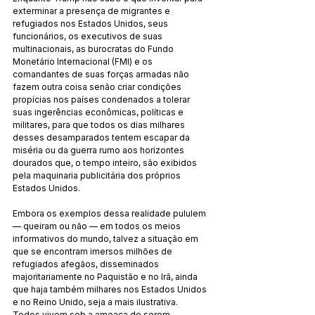
exterminar a presença de migrantes e 
refugiados nos Estados Unidos, seus 
funcionários, os executivos de suas 
multinacionais, as burocratas do Fundo 
Monetário Internacional (FMI) e os 
comandantes de suas forças armadas não 
fazem outra coisa senão criar condições 
propícias nos países condenados a tolerar 
suas ingerências econômicas, políticas e 
militares, para que todos os dias milhares 
desses desamparados tentem escapar da 
miséria ou da guerra rumo aos horizontes 
dourados que, o tempo inteiro, são exibidos 
pela maquinaria publicitária dos próprios 
Estados Unidos.
Embora os exemplos dessa realidade pululem 
— queiram ou não — em todos os meios 
informativos do mundo, talvez a situação em 
que se encontram imersos milhões de 
refugiados afegãos, disseminados 
majoritariamente no Paquistão e no Irã, ainda 
que haja também milhares nos Estados Unidos 
e no Reino Unido, seja a mais ilustrativa. 
Todos vivem sob a ameaça de serem 