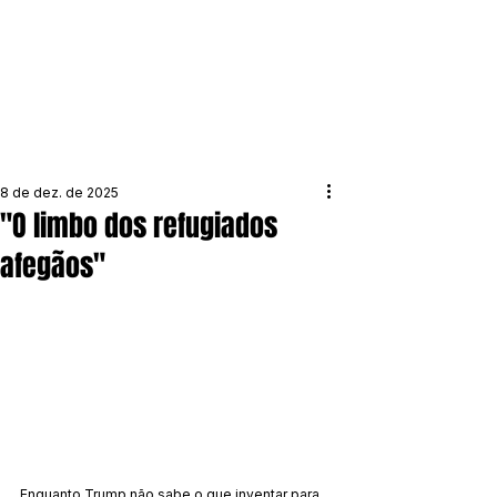
8 de dez. de 2025
"O limbo dos refugiados
afegãos"
Enquanto Trump não sabe o que inventar para 