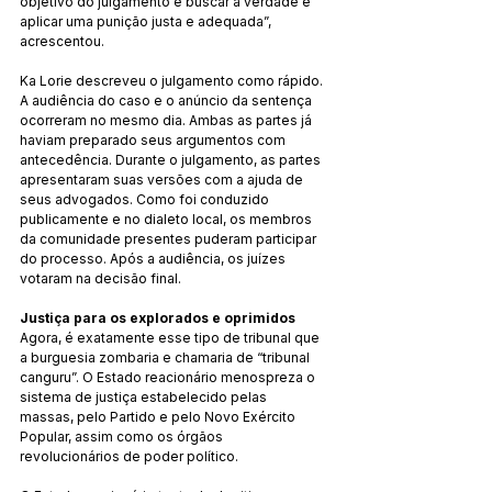
objetivo do julgamento é buscar a verdade e 
aplicar uma punição justa e adequada”, 
acrescentou.
Ka Lorie descreveu o julgamento como rápido. 
A audiência do caso e o anúncio da sentença 
ocorreram no mesmo dia. Ambas as partes já 
haviam preparado seus argumentos com 
antecedência. Durante o julgamento, as partes 
apresentaram suas versões com a ajuda de 
seus advogados. Como foi conduzido 
publicamente e no dialeto local, os membros 
da comunidade presentes puderam participar 
do processo. Após a audiência, os juízes 
votaram na decisão final.
Justiça para os explorados e oprimidos
Agora, é exatamente esse tipo de tribunal que 
a burguesia zombaria e chamaria de “tribunal 
canguru”. O Estado reacionário menospreza o 
sistema de justiça estabelecido pelas 
massas, pelo Partido e pelo Novo Exército 
Popular, assim como os órgãos 
revolucionários de poder político.