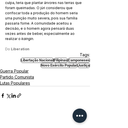
culpa, teria que plantar árvores nas terras que 
foram queimadas. O júri considerou que 
confiscar toda a produção do homem seria 
uma punição muito severa, pois sua família 
passaria fome. A comunidade aceitou a 
decisão, e o homem agora pensará duas 
vezes antes de beber, especialmente ao 
realizar o 
kaingin
.
Do 
Liberation
Tags:
Libertação Nacional
Filipinas
Camponeses
Novo Exército Popular
Justiça
Guerra Popular
Partido Comunista
Lutas Populares