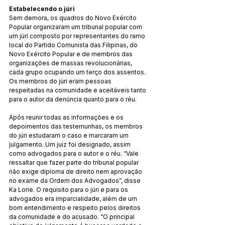
Estabelecendo o júri
Sem demora, os quadros do Novo Exército 
Popular organizaram um tribunal popular com 
um júri composto por representantes do ramo 
local do Partido Comunista das Filipinas, do 
Novo Exército Popular e de membros das 
organizações de massas revolucionárias, 
cada grupo ocupando um terço dos assentos. 
Os membros do júri eram pessoas 
respeitadas na comunidade e aceitáveis tanto 
para o autor da denúncia quanto para o réu.
Após reunir todas as informações e os 
depoimentos das testemunhas, os membros 
do júri estudaram o caso e marcaram um 
julgamento. Um juiz foi designado, assim 
como advogados para o autor e o réu. “Vale 
ressaltar que fazer parte do tribunal popular 
não exige diploma de direito nem aprovação 
no exame da Ordem dos Advogados”, disse 
Ka Lorie. O requisito para o júri e para os 
advogados era imparcialidade, além de um 
bom entendimento e respeito pelos direitos 
da comunidade e do acusado. “O principal 