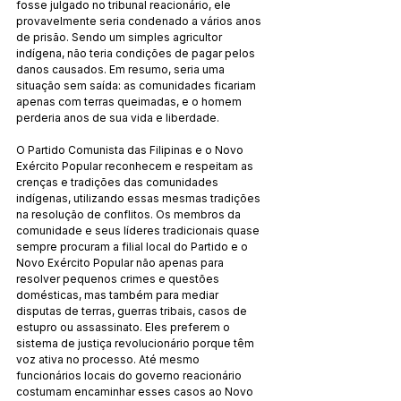
fosse julgado no tribunal reacionário, ele 
provavelmente seria condenado a vários anos 
de prisão. Sendo um simples agricultor 
indígena, não teria condições de pagar pelos 
danos causados. Em resumo, seria uma 
situação sem saída: as comunidades ficariam 
apenas com terras queimadas, e o homem 
perderia anos de sua vida e liberdade.
O Partido Comunista das Filipinas e o Novo 
Exército Popular reconhecem e respeitam as 
crenças e tradições das comunidades 
indígenas, utilizando essas mesmas tradições 
na resolução de conflitos. Os membros da 
comunidade e seus líderes tradicionais quase 
sempre procuram a filial local do Partido e o 
Novo Exército Popular não apenas para 
resolver pequenos crimes e questões 
domésticas, mas também para mediar 
disputas de terras, guerras tribais, casos de 
estupro ou assassinato. Eles preferem o 
sistema de justiça revolucionário porque têm 
voz ativa no processo. Até mesmo 
funcionários locais do governo reacionário 
costumam encaminhar esses casos ao Novo 