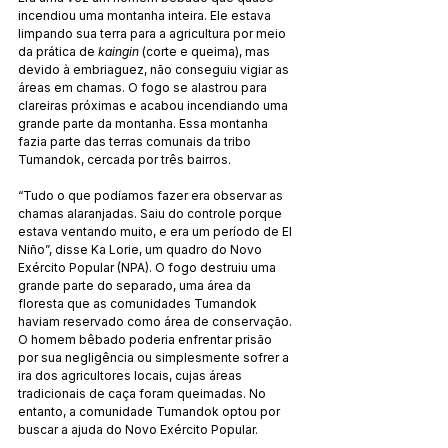
incendiou uma montanha inteira. Ele estava 
limpando sua terra para a agricultura por meio 
da prática de 
kaingin
 (corte e queima), mas 
devido à embriaguez, não conseguiu vigiar as 
áreas em chamas. O fogo se alastrou para 
clareiras próximas e acabou incendiando uma 
grande parte da montanha. Essa montanha 
fazia parte das terras comunais da tribo 
Tumandok, cercada por três bairros.
“Tudo o que podíamos fazer era observar as 
chamas alaranjadas. Saiu do controle porque 
estava ventando muito, e era um período de El 
Niño”, disse Ka Lorie, um quadro do Novo 
Exército Popular (NPA). O fogo destruiu uma 
grande parte do separado, uma área da 
floresta que as comunidades Tumandok 
haviam reservado como área de conservação. 
O homem bêbado poderia enfrentar prisão 
por sua negligência ou simplesmente sofrer a 
ira dos agricultores locais, cujas áreas 
tradicionais de caça foram queimadas. No 
entanto, a comunidade Tumandok optou por 
buscar a ajuda do Novo Exército Popular.