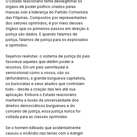
O Estado reacionário tenta deslegitimar os 
órgãos de poder político criados pelas 
massas sob a liderança do Partido Comunista 
das Filipinas. Compostos por representantes 
dos setores oprimidos, é por meio desses 
órgãos que os primeiros passos em direção à 
justiça são dados. E quando falamos de 
justiça, falamos de justiça para os explorados 
e oprimidos.
Sejamos realistas: o sistema de justiça do país 
favorece aqueles que detêm poder e 
recursos. Em um país semifeudal e 
semicolonial como o nosso, são os 
latifundiários, a grande burguesia capitalista, 
os burocratas e seus aliados que controlam 
tudo – desde a criação das leis até sua 
aplicação. Embora o Estado reacionário 
mantenha a ilusão da universalidade dos 
direitos democráticos burgueses e do 
conceito de justiça, essa justiça nunca foi 
voltada para as classes oprimidas.
Se o homem bêbado que acidentalmente 
causou o incêndio nas terras com o 
kaingin