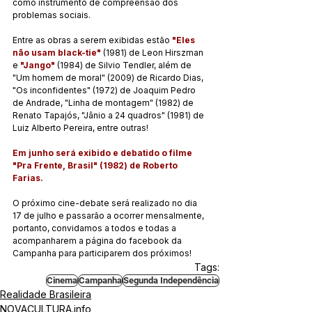
como instrumento de compreensão dos 
problemas sociais.
Entre as obras a serem exibidas estão 
"Eles 
não usam black-tie"
 (1981) de Leon Hirszman 
e 
"Jango"
 (1984) de Silvio Tendler, além de 
"Um homem de moral" (2009) de Ricardo Dias, 
"Os inconfidentes" (1972) de Joaquim Pedro 
de Andrade, "Linha de montagem" (1982) de 
Renato Tapajós, "Jânio a 24 quadros" (1981) de 
Luiz Alberto Pereira, entre outras!
Em junho será exibido e debatido o filme 
"Pra Frente, Brasil" (1982) de Roberto 
Farias.
O próximo cine-debate será realizado no dia 
17 de julho e passarão a ocorrer mensalmente, 
portanto, convidamos a todos e todas a 
acompanharem a página do facebook da 
Campanha para participarem dos próximos!
Tags:
Cinema
Campanha
Segunda Independência
Realidade Brasileira
NOVACULTURA.info