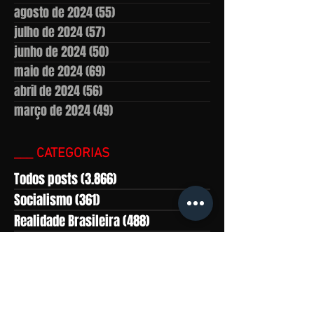
agosto de 2024
(55)
55 posts
julho de 2024
(57)
57 posts
junho de 2024
(50)
50 posts
maio de 2024
(69)
69 posts
abril de 2024
(56)
56 posts
março de 2024
(49)
49 posts
___ CATEGORIAS
Todos posts
(3.866)
3.866 posts
Socialismo
(361)
361 posts
Realidade Brasileira
(488)
488 posts
América Latina
(559)
559 posts
Marxismo-leninismo
(430)
430 posts
África
(281)
281 posts
Ásia
(815)
815 posts