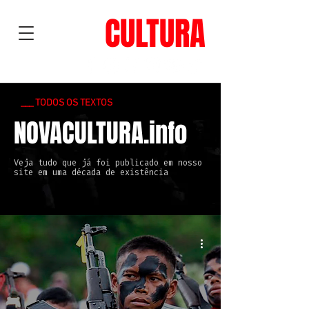
NOVA
CULTURA
___ TODOS OS TEXTOS
NOVACULTURA.info
Veja tudo que já foi publicado em nosso
site em uma década de existência