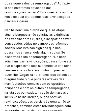
dos aluguéis dos desempregados? Ao fazê-
lo não estaremos abusando das 
reivindicações parciais? Esta questão conduz-
nos a colocar o problema das reivindicações 
parciais e gerais.
Não há nenhuma dúvida de que, na etapa 
atual, a burguesia não satisfaz as exigências 
dos trabalhadores e, aliás, é incapaz de fazer 
concessões sérias no campo das reformas 
sociais. Mas isto não significa que não 
possamos arrancar dela alguma coisa. Se 
dissermos a um desempregado: "De nada 
adiantam tuas reivindicações; passa fome até 
que o capitalismo seja suprimido", e isto seria 
uma inépcia política. Ao contrário, preciso 
dizer-lhe "Organiza-te, arranca dos bolsos do 
burguês tudo o que puderes através das 
manifestações comuns com os operários 
ocupados e com os outros desempregados, 
na luta das barricadas, na ação de massas e 
inclusive na insurreição; pugna por tuas 
reivindicações, das parciais às gerais, não te 
detenhas, combina estas reivindicações com 
as exigências gerais da classe operária, 