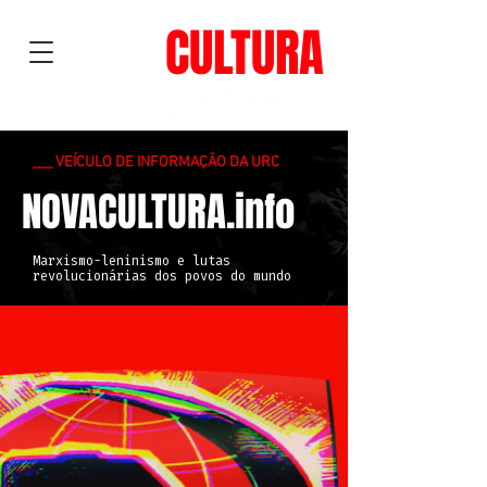
NOVA
CULTURA
___ VEÍCULO DE INFORMAÇÃO DA URC
NOVACULTURA.info
Marxismo-leninismo e lutas
revolucionárias dos povos do mundo