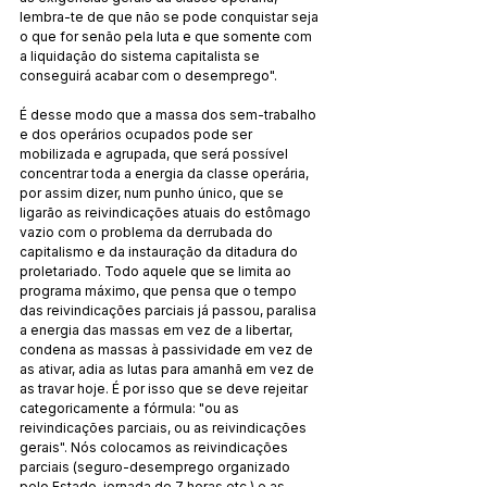
lembra-te de que não se pode conquistar seja 
o que for senão pela luta e que somente com 
a liquidação do sistema capitalista se 
conseguirá acabar com o desemprego".
É desse modo que a massa dos sem-trabalho 
e dos operários ocupados pode ser 
mobilizada e agrupada, que será possível 
concentrar toda a energia da classe operária, 
por assim dizer, num punho único, que se 
ligarão as reivindicações atuais do estômago 
vazio com o problema da derrubada do 
capitalismo e da instauração da ditadura do 
proletariado. Todo aquele que se limita ao 
programa máximo, que pensa que o tempo 
das reivindicações parciais já passou, paralisa 
a energia das massas em vez de a libertar, 
condena as massas à passividade em vez de 
as ativar, adia as lutas para amanhã em vez de 
as travar hoje. É por isso que se deve rejeitar 
categoricamente a fórmula: "ou as 
reivindicações parciais, ou as reivindicações 
gerais". Nós colocamos as reivindicações 
parciais (seguro-desemprego organizado 
pelo Estado, jornada de 7 horas etc.) e as 