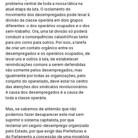
problema central de toda a nossa tática na 
atual etapa da luta. O isolamento do 
movimento dos desempregados pode levar à 
divisão da classe operária em dois grupos 
diferentes: o dos operários ocupados e o dos 
sem-trabalho. Ora, uma tal divisão só poderá 
conduzir a consequências catastróficas tanto 
para uns como para outros. Por isso, a tarefa 
de criar um contato orgânico entre os 
desempregados e os operários ocupados, de 
levar uns e outros à luta, de estabelecer 
reivindicações comuns a serem defendidas 
não somente pelos desempregados, mas 
igualmente por todas as organizações, pelo 
conjunto do operariado, deve estar no centro 
das atenções dos sindicatos revolucionários. 
A causa dos desempregados é a causa de 
toda a classe operária.
Mas, se sabemos de antemão que não 
podemos fazer desaparecer este mal sem 
suprimir o sistema capitalista, por que 
reclamar um seguro-desemprego organizado 
pelo Estado, por que exigir das Prefeituras e 
do Parlamento a concessão de uma moratória 