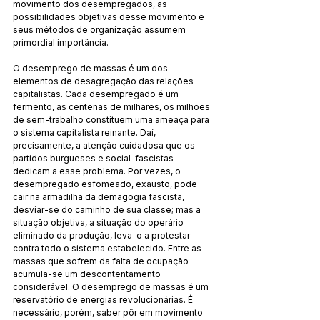
movimento dos desempregados, as 
possibilidades objetivas desse movimento e 
seus métodos de organização assumem 
primordial importância.
O desemprego de massas é um dos 
elementos de desagregação das relações 
capitalistas. Cada desempregado é um 
fermento, as centenas de milhares, os milhões 
de sem-trabalho constituem uma ameaça para 
o sistema capitalista reinante. Daí, 
precisamente, a atenção cuidadosa que os 
partidos burgueses e social-fascistas 
dedicam a esse problema. Por vezes, o 
desempregado esfomeado, exausto, pode 
cair na armadilha da demagogia fascista, 
desviar-se do caminho de sua classe; mas a 
situação objetiva, a situação do operário 
eliminado da produção, leva-o a protestar 
contra todo o sistema estabelecido. Entre as 
massas que sofrem da falta de ocupação 
acumula-se um descontentamento 
considerável. O desemprego de massas é um 
reservatório de energias revolucionárias. É 
necessário, porém, saber pôr em movimento 