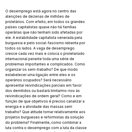
O desemprego está agora no centro das 
atenções de dezenas de milhões de 
proletários. Com efeito, em todos os grandes 
países capitalistas quase não há famílias 
operárias que não tenham sido afetadas por 
ele. A estabilidade capitalista venerada pela 
burguesia e pelo social-fascismo rebenta por 
todos os lados. A vaga de desemprego 
cresce cada vez mais e coloca o proletariado 
internacional perante toda uma série de 
problemas importantes e complicados. Como 
organizar os sem-trabalho? De que modo 
estabelecer uma ligação entre eles e os 
operários ocupados? Será necessário 
apresentar reivindicações parciais em favor 
dos demitidos ou bastará limitarmo-nos às 
reivindicações de ordem geral? Como e em 
função de que objetivos é preciso canalizar a 
energia e a atividade das massas sem 
trabalho? Que atitude tomar relativamente aos 
projetos burgueses e reformistas da solução 
do problema? Finalmente, como combinar a 
luta contra o desemprego com a luta da classe 