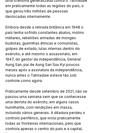
uma ofensiva generalizada contra o Tatmadaw 
em praticamente todas as regiões do país, o 
que gerou três milhões de pessoas 
deslocadas internamente.
Embora desde a retirada britânica em 1948 o 
país tenha sofrido constantes abalos, motins 
militares, rebeliões armadas de monges 
budistas, guerrilhas étnicas e comunistas, 
golpes de estado, lutas internas dentro do 
exército, e até mesmo o assassinato, em 
1947, do gestor da independência, General 
Aung San, pai de Aung San Suu Kyi poucos 
meses após a assinatura da independência, 
nunca antes o Tatmadaw esteve tão sob 
controle como agora.
Praticamente desde setembro de 2021, não se 
passou uma semana sem que se conhecesse 
uma derrota do exército, em alguns casos 
humilhante, com rendições em massa, 
incluindo vários generais. A ditadura perdeu o 
controlo periférico, que inclui praticamente 
todas as fronteiras internacionais, pelo que 
controla apenas o centro do país e a capital, 