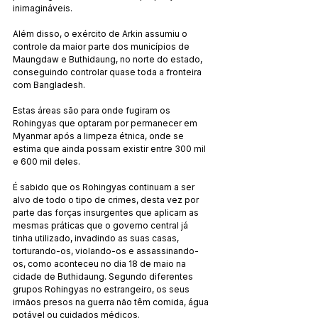
inimagináveis.
Além disso, o exército de Arkin assumiu o 
controle da maior parte dos municípios de 
Maungdaw e Buthidaung, no norte do estado, 
conseguindo controlar quase toda a fronteira 
com Bangladesh.
Estas áreas são para onde fugiram os 
Rohingyas que optaram por permanecer em 
Myanmar após a limpeza étnica, onde se 
estima que ainda possam existir entre 300 mil 
e 600 mil deles.
É sabido que os Rohingyas continuam a ser 
alvo de todo o tipo de crimes, desta vez por 
parte das forças insurgentes que aplicam as 
mesmas práticas que o governo central já 
tinha utilizado, invadindo as suas casas, 
torturando-os, violando-os e assassinando-
os, como aconteceu no dia 18 de maio na 
cidade de Buthidaung. Segundo diferentes 
grupos Rohingyas no estrangeiro, os seus 
irmãos presos na guerra não têm comida, água 
potável ou cuidados médicos.