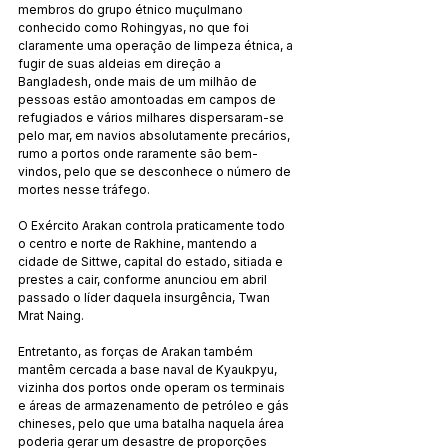
membros do grupo étnico muçulmano 
conhecido como Rohingyas, no que foi 
claramente uma operação de limpeza étnica, a 
fugir de suas aldeias em direção a 
Bangladesh, onde mais de um milhão de 
pessoas estão amontoadas em campos de 
refugiados e vários milhares dispersaram-se 
pelo mar, em navios absolutamente precários, 
rumo a portos onde raramente são bem-
vindos, pelo que se desconhece o número de 
mortes nesse tráfego.
O Exército Arakan controla praticamente todo 
o centro e norte de Rakhine, mantendo a 
cidade de Sittwe, capital do estado, sitiada e 
prestes a cair, conforme anunciou em abril 
passado o líder daquela insurgência, Twan 
Mrat Naing.
Entretanto, as forças de Arakan também 
mantêm cercada a base naval de Kyaukpyu, 
vizinha dos portos onde operam os terminais 
e áreas de armazenamento de petróleo e gás 
chineses, pelo que uma batalha naquela área 
poderia gerar um desastre de proporções 