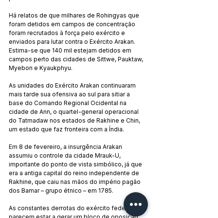
Há relatos de que milhares de Rohingyas que 
foram detidos em campos de concentração 
foram recrutados à força pelo exército e 
enviados para lutar contra o Exército Arakan. 
Estima-se que 140 mil estejam detidos em 
campos perto das cidades de Sittwe, Pauktaw, 
Myebon e Kyaukphyu.
As unidades do Exército Arakan continuaram 
mais tarde sua ofensiva ao sul para sitiar a 
base do Comando Regional Ocidental na 
cidade de Ann, o quartel-general operacional 
do Tatmadaw nos estados de Rakhine e Chin, 
um estado que faz fronteira com a Índia.
Em 8 de fevereiro, a insurgência Arakan 
assumiu o controle da cidade Mrauk-U, 
importante do ponto de vista simbólico, já que 
era a antiga capital do reino independente de 
Rakhine, que caiu nas mãos do império pagão 
dos Bamar – grupo étnico – em 1785.
As constantes derrotas do exército federal 
parecem estar a gerar um bloco de oposição 