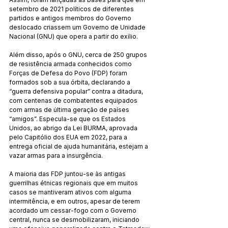
setembro de 2021 políticos de diferentes 
partidos e antigos membros do Governo 
deslocado criassem um Governo de Unidade 
Nacional (GNU) que opera a partir do exílio.
Além disso, após o GNU, cerca de 250 grupos 
de resistência armada conhecidos como 
Forças de Defesa do Povo (FDP) foram 
formados sob a sua órbita, declarando a 
“guerra defensiva popular” contra a ditadura, 
com centenas de combatentes equipados 
com armas de última geração de países 
“amigos”. Especula-se que os Estados 
Unidos, ao abrigo da Lei BURMA, aprovada 
pelo Capitólio dos EUA em 2022, para a 
entrega oficial de ajuda humanitária, estejam a 
vazar armas para a insurgência.
A maioria das FDP juntou-se às antigas 
guerrilhas étnicas regionais que em muitos 
casos se mantiveram ativos com alguma 
intermitência, e em outros, apesar de terem 
acordado um cessar-fogo com o Governo 
central, nunca se desmobilizaram, iniciando 