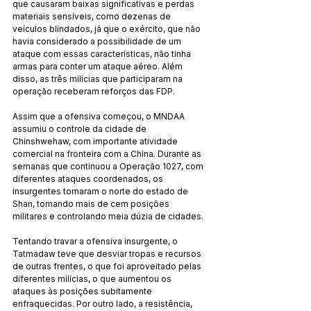
que causaram baixas significativas e perdas 
materiais sensíveis, como dezenas de 
veículos blindados, já que o exército, que não 
havia considerado a possibilidade de um 
ataque com essas características, não tinha 
armas para conter um ataque aéreo. Além 
disso, as três milícias que participaram na 
operação receberam reforços das FDP.
Assim que a ofensiva começou, o MNDAA 
assumiu o controle da cidade de 
Chinshwehaw, com importante atividade 
comercial na fronteira com a China. Durante as 
semanas que continuou a Operação 1027, com 
diferentes ataques coordenados, os 
insurgentes tomaram o norte do estado de 
Shan, tomando mais de cem posições 
militares e controlando meia dúzia de cidades.
Tentando travar a ofensiva insurgente, o 
Tatmadaw teve que desviar tropas e recursos 
de outras frentes, o que foi aproveitado pelas 
diferentes milícias, o que aumentou os 
ataques às posições subitamente 
enfraquecidas. Por outro lado, a resistência, 