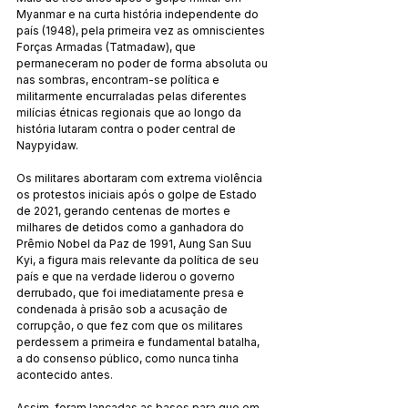
Myanmar e na curta história independente do 
país (1948), pela primeira vez as omniscientes 
Forças Armadas (Tatmadaw), que 
permaneceram no poder de forma absoluta ou 
nas sombras, encontram-se política e 
militarmente encurraladas pelas diferentes 
milícias étnicas regionais que ao longo da 
história lutaram contra o poder central de 
Naypyidaw.
Os militares abortaram com extrema violência 
os protestos iniciais após o golpe de Estado 
de 2021, gerando centenas de mortes e 
milhares de detidos como a ganhadora do 
Prêmio Nobel da Paz de 1991, Aung San Suu 
Kyi, a figura mais relevante da política de seu 
país e que na verdade liderou o governo 
derrubado, que foi imediatamente presa e 
condenada à prisão sob a acusação de 
corrupção, o que fez com que os militares 
perdessem a primeira e fundamental batalha, 
a do consenso público, como nunca tinha 
acontecido antes.
Assim, foram lançadas as bases para que em 