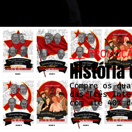
___ PROMOÇ
História
Compre os qua
das Três Inte
com até 40% d