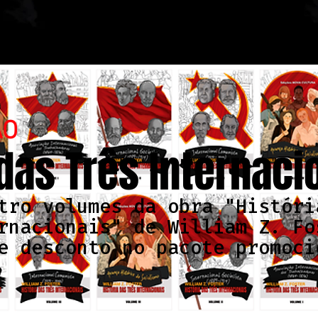
ÃO
 das Três Internaci
tro volumes da obra "Históri
rnacionais" de William Z. Fo
e desconto no pacote promoci