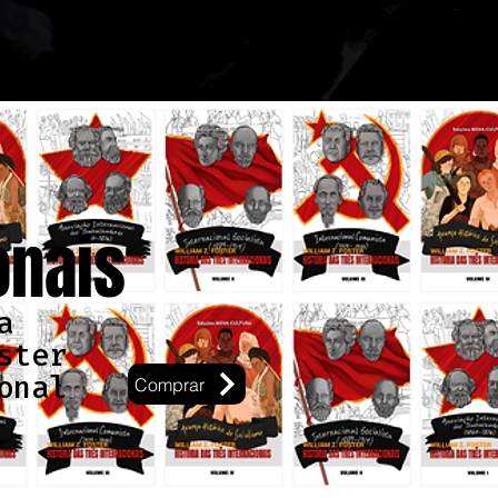
onais
a
ster
onal
Comprar