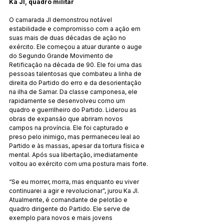
Ka JI, quadro militar
O camarada JI demonstrou notável 
estabilidade e compromisso com a ação em 
suas mais de duas décadas de ação no 
exército. Ele começou a atuar durante o auge 
do Segundo Grande Movimento de 
Retificação na década de 90. Ele foi uma das 
pessoas talentosas que combateu a linha de 
direita do Partido do erro e da desorientação 
na ilha de Samar. Da classe camponesa, ele 
rapidamente se desenvolveu como um 
quadro e guerrilheiro do Partido. Liderou as 
obras de expansão que abriram novos 
campos na província. Ele foi capturado e 
preso pelo inimigo, mas permaneceu leal ao 
Partido e às massas, apesar da tortura física e 
mental. Após sua libertação, imediatamente 
voltou ao exército com uma postura mais forte.
“Se eu morrer, morra, mas enquanto eu viver 
continuarei a agir e revolucionar”, jurou Ka JI. 
Atualmente, é comandante de pelotão e 
quadro dirigente do Partido. Ele serve de 
exemplo para novos e mais jovens 