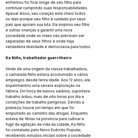
enfrentou foi ficar longe de seu filho para 
continuar cumprindo suas responsabilidades. 
Apesar disso, seu coração está cheio todos 
os dias porque seu filho é cuidado por seus 
pais que apoiam sua luta. Ela inspirou seu filho 
e outras crianças a garantir uma nova 
sociedade onde as mães não precisam ser 
separadas de seus filhos e onde haja 
verdadeira liberdade e democracia para todos.
Ka Niño, trabalhador guerrilheiro
Vindo de uma origem da classe trabalhadora, 
o camarada Niño estava acostumado a vários 
empregos desde tenra idade. Aos 12 anos, ele 
experimentou uma severa exploração na 
fábrica. Em troca de baixos salários, suportava 
trabalho árduo, mais de oito horas por dia e 
condições de trabalho perigosas. Devido à 
pobreza, houve um tempo em que foi 
empurrado ao caminho das drogas. Enquanto 
estava de férias na província para cultivar e 
fugir da agitação da vida da cidade, Ka Niño 
foi contatado pelo Novo Exército Popular, 
recebendo estudos iniciais sobre a sociedade 