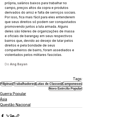
própria, salários baixos para trabalhar no 
campo, preços altos da copra e produtos 
derivados do arroz e falta de serviços sociais. 
Por isso, fica mais fácil para eles entenderem 
que seus direitos só podem ser conquistados 
promovendo juntos a luta armada. Alguns 
deles são líderes de organizações de massa 
e oficiais de barangay em seus respectivos 
bairros que, devido ao desejo de lutar pelos 
direitos e pela bondade de seus 
companheiros de bairro, foram assediados e 
violentados pelos militares fascistas.
Do 
Ang Bayan
Tags:
Filipinas
Trabalhadores
Lutas de Classes
Camponeses
Novo Exército Popular
Guerra Popular
Ásia
Questão Nacional