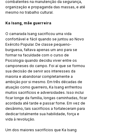
combatentes na manutenção da segurança, 
organização e propaganda das massas, e até 
mesmo no trabalho cultural.
Ka Isang, mãe guerreira
O camarada Isang sacrificou uma vida 
confortável e fácil quando se juntou ao Novo 
Exército Popular. De classe pequeno-
burguesa, faltava apenas um ano para se 
formar na faculdade com o curso de 
Psicologia quando decidiu viver entre os 
camponeses do campo. Foi aí que se formou 
sua decisão de servir aos interesses da 
maioria e abandonar completamente a 
ambição por si mesmo. Em três décadas de 
atuação como guerreiro, Ka Isang enfrentou 
muitos sacrifícios e adversidades. Isso inclui 
ficar longe da família, longas caminhadas, ficar 
acordada até tarde e passar fome. Em vez de 
desânimo, tais sacrifícios a fortaleceram para 
dedicar totalmente sua habilidade, força e 
vida à revolução.
Um dos maiores sacrifícios que Ka Isang 