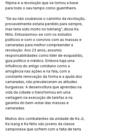
filipina e a revolução que se tornou a base 
para todo o seu tempo como guerrilheiro.
“Se eu não soubesse o caminho da revolução, 
provavelmente estaria perdido para sempre, 
mas teria sido morto no tokhang”, disse Ka 
Niño. Entusiasmou-se com os estudos 
políticos e com o convívio com as massas e 
camaradas para melhor compreender a 
revolução. Aos 23 anos, assumiu 
responsabilidades como líder de esquadrão, 
guia político e médico. Embora haja uma 
influência do antigo cotidiano como a 
arrogância nas ações e na fala, com a 
constante renovação da forma e a ajuda dos 
camaradas, não prevaleceram as atitudes 
burguesas. A desenvoltura que aprendeu na 
vida da cidade o transformou em uma 
vantagem na execução de tarefas e na 
garantia do bem-estar das massas e 
camaradas.
Muitos dos combatentes da unidade de Ka JI, 
Ka Isang e Ka Niño são jovens da classe 
camponesa que sofrem com a falta de terra 