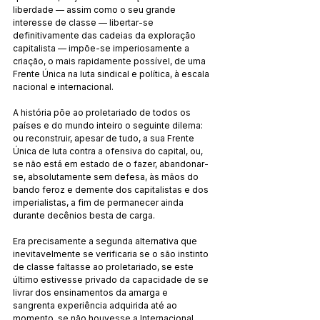
liberdade — assim como o seu grande 
interesse de classe — libertar-se 
definitivamente das cadeias da exploração 
capitalista — impõe-se imperiosamente a 
criação, o mais rapidamente possível, de uma 
Frente Única na luta sindical e política, à escala 
nacional e internacional.
A história põe ao proletariado de todos os 
países e do mundo inteiro o seguinte dilema: 
ou reconstruir, apesar de tudo, a sua Frente 
Única de luta contra a ofensiva do capital, ou, 
se não está em estado de o fazer, abandonar-
se, absolutamente sem defesa, às mãos do 
bando feroz e demente dos capitalistas e dos 
imperialistas, a fim de permanecer ainda 
durante decênios besta de carga.
Era precisamente a segunda alternativa que 
inevitavelmente se verificaria se o são instinto 
de classe faltasse ao proletariado, se este 
último estivesse privado da capacidade de se 
livrar dos ensinamentos da amarga e 
sangrenta experiência adquirida até ao 
momento, se não houvesse a Internacional 