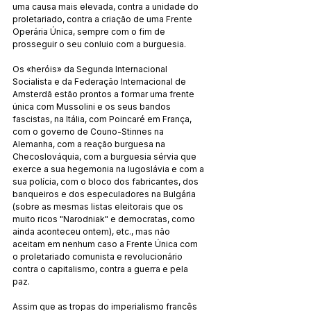
uma causa mais elevada, contra a unidade do 
proletariado, contra a criação de uma Frente 
Operária Única, sempre com o fim de 
prosseguir o seu conluio com a burguesia.
Os «heróis» da Segunda Internacional 
Socialista e da Federação Internacional de 
Amsterdã estão prontos a formar uma frente 
única com Mussolini e os seus bandos 
fascistas, na Itália, com Poincaré em França, 
com o governo de Couno-Stinnes na 
Alemanha, com a reação burguesa na 
Checoslováquia, com a burguesia sérvia que 
exerce a sua hegemonia na Iugoslávia e com a 
sua polícia, com o bloco dos fabricantes, dos 
banqueiros e dos especuladores na Bulgária 
(sobre as mesmas listas eleitorais que os 
muito ricos "Narodniak" e democratas, como 
ainda aconteceu ontem), etc., mas não 
aceitam em nenhum caso a Frente Única com 
o proletariado comunista e revolucionário 
contra o capitalismo, contra a guerra e pela 
paz.
Assim que as tropas do imperialismo francês 