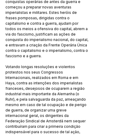
conquistas operárias de antes da guerra e 
começou a preparar novas aventuras 
imperialistas e militares. Estes heróis de 
frases pomposas, dirigidas contra o 
capitalismo e contra a guerra, ajudam por 
todos os meios a ofensiva do capital, abrem a 
via do fascismo, justificam as ações de 
conquista do imperialismo nacional, do capital, 
e entravam a criação da Frente Operária Única 
contra o capitalismo e o imperialismo, contra o 
fascismo e a guerra.
Votando longas resoluções e violentos 
protestos nos seus Congressos 
Internacionais, realizados em Roma e em 
Haya, contra as intenções dos imperialistas 
franceses, desejosos de ocuparem a região 
industrial mais importante da Alemanha (o 
Ruhr), e pela salvaguarda da paz, ameaçando 
mesmo em caso de tal ocupação e de perigo 
de guerra, de organizar uma greve 
internacional geral, os dirigentes da 
Federação Sindical de Amsterdã nem sequer 
contribuíram para criar a primeira condição 
indispensável para o sucesso de tal ação, 