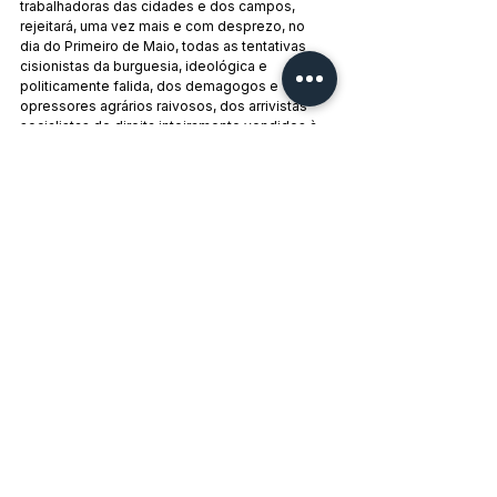
trabalhadoras das cidades e dos campos, 
rejeitará, uma vez mais e com desprezo, no 
dia do Primeiro de Maio, todas as tentativas 
cisionistas da burguesia, ideológica e 
politicamente falida, dos demagogos e 
opressores agrários raivosos, dos arrivistas 
socialistas de direita inteiramente vendidos à 
burguesia, e do punhado de elementos 
anarquistas desvairados. Ele manifestará 
poderosamente a sua firme e inabalável 
vontade de estar unido, de estar em aliança — 
uma boa e durável aliança com as massas de 
pequenos proprietários das cidades e dos 
campos — na luta contra a burguesia urbana e 
rural, para a sua salvaguarda e autodefesa, 
assim como pela constituição de um governo 
operário e camponês — único e verdadeiro 
poder do povo trabalhador na Bulgária.
Primeira edição em "Rabotnitcheski Vestnik" N.
° 259 do 1.° de Maio de 1923.
Escrito por 
Georgi M. Dimitrov