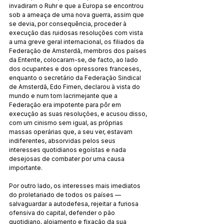
invadiram o Ruhr e que a Europa se encontrou 
sob a ameaça de uma nova guerra, assim que 
se devia, por consequência, proceder à 
execução das ruidosas resoluções com vista 
a uma greve geral internacional, os filiados da 
Federação de Amsterdã, membros dos países 
da Entente, colocaram-se, de facto, ao lado 
dos ocupantes e dos opressores franceses, 
enquanto o secretário da Federação Sindical 
de Amsterdã, Edo Fimen, declarou à vista do 
mundo e num tom lacrimejante que a 
Federação era impotente para pôr em 
execução as suas resoluções, e acusou disso, 
com um cinismo sem igual, as próprias 
massas operárias que, a seu ver, estavam 
indiferentes, absorvidas pelos seus 
interesses quotidianos egoístas e nada 
desejosas de combater por uma causa 
importante.
Por outro lado, os interesses mais imediatos 
do proletariado de todos os países — 
salvaguardar a autodefesa, rejeitar a furiosa 
ofensiva do capital, defender o pão 
quotidiano, alojamento e fixação da sua 