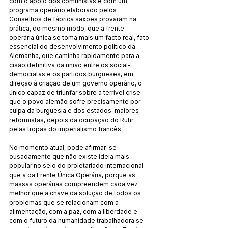
com o apoio dos comunistas e com um 
programa operário elaborado pelos 
Conselhos de fábrica saxões provaram na 
prática, do mesmo modo, que a frente 
operária única se toma mais um facto real, fato 
essencial do desenvolvimento político da 
Alemanha, que caminha rapidamente para a 
cisão definitiva da união entre os social-
democratas e os partidos burgueses, em 
direção à criação de um governo operário, o 
único capaz de triunfar sobre a terrível crise 
que o povo alemão sofre precisamente por 
culpa da burguesia e dos estados-maiores 
reformistas, depois da ocupação do Ruhr 
pelas tropas do imperialismo francês.
No momento atual, pode afirmar-se 
ousadamente que não existe ideia mais 
popular no seio do proletariado internacional 
que a da Frente Única Operária, porque as 
massas operárias compreendem cada vez 
melhor que a chave da solução de todos os 
problemas que se relacionam com a 
alimentação, com a paz, com a liberdade e 
com o futuro da humanidade trabalhadora se 