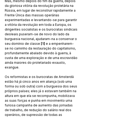
Mas, mesmo depois do fim da guerra, depois 
da gloriosa vitória da revolução proletária na 
Rússia, em lugar de reconstruir rapidamente a 
Frente Única das massas operárias 
experimentadas e levantando-se para garantir 
a vitória da revolução em toda a Europa, os 
dirigentes socialistas e os burocratas sindicais 
desleais puseram-se de novo do lado da 
burguesia nacional, ajudaram-na a conservar o 
seu domínio de classe
 [1] 
e a empenharem-
se no caminho da restauração do capitalismo, 
profundamente abalado devido à guerra, à 
custa de uma exploração e de uma escravidão 
ainda maiores do proletariado exausto, 
exangue.
Os reformistas e os burocratas de Amsterdã 
estão há já cinco anos em aliança (sob uma 
forma ou sob outra) com a burguesia dos seus 
próprios países; eles já o estavam também na 
altura em que ela se recompunha, mobilizava 
as suas forças e punha em movimento uma 
furiosa campanha de aumento das jornadas 
de trabalho, de redução do salário real dos 
operários, de supressão de todas as 