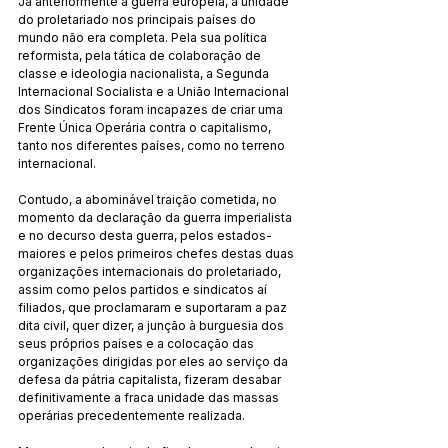
Já anteriormente à guerra europeia, a unidade 
do proletariado nos principais países do 
mundo não era completa. Pela sua política 
reformista, pela tática de colaboração de 
classe e ideologia nacionalista, a Segunda 
Internacional Socialista e a União Internacional 
dos Sindicatos foram incapazes de criar uma 
Frente Única Operária contra o capitalismo, 
tanto nos diferentes países, como no terreno 
internacional.
Contudo, a abominável traição cometida, no 
momento da declaração da guerra imperialista 
e no decurso desta guerra, pelos estados-
maiores e pelos primeiros chefes destas duas 
organizações internacionais do proletariado, 
assim como pelos partidos e sindicatos aí 
filiados, que proclamaram e suportaram a paz 
dita civil, quer dizer, a junção à burguesia dos 
seus próprios países e a colocação das 
organizações dirigidas por eles ao serviço da 
defesa da pátria capitalista, fizeram desabar 
definitivamente a fraca unidade das massas 
operárias precedentemente realizada.