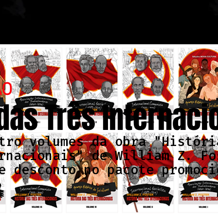
ÃO
 das Três Internaci
tro volumes da obra "Históri
rnacionais" de William Z. Fo
e desconto no pacote promoci