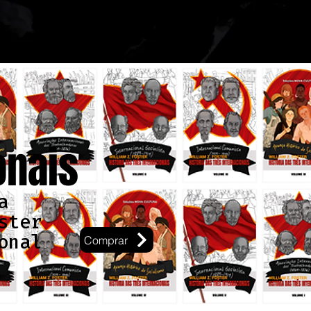
onais
a
ster
onal
Comprar