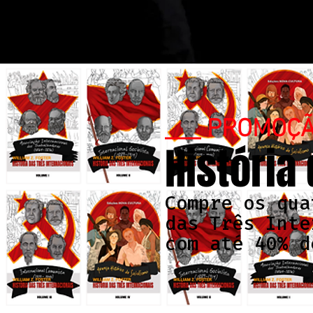
___ PROMOÇ
História
Compre os qua
das Três Inte
com até 40% d