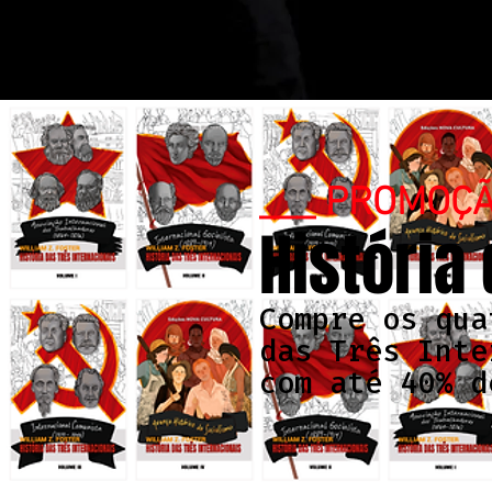
___ PROMOÇ
História
Compre os qua
das Três Inte
com até 40% d