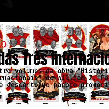
ÃO
 das Três Internaci
tro volumes da obra "Históri
rnacionais" de William Z. Fo
e desconto no pacote promoci