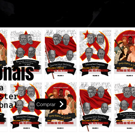
onais
a
ster
onal
Comprar