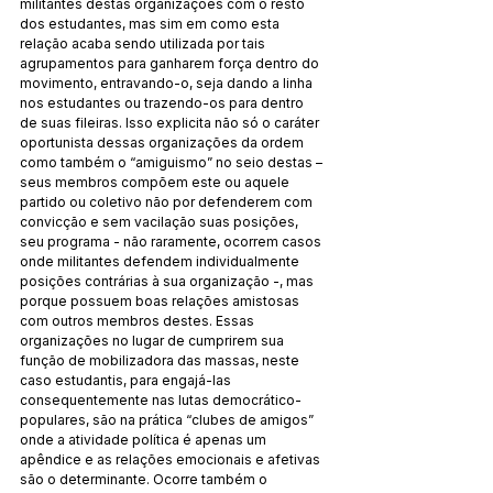
militantes destas organizações com o resto 
dos estudantes, mas sim em como esta 
relação acaba sendo utilizada por tais 
agrupamentos para ganharem força dentro do 
movimento, entravando-o, seja dando a linha 
nos estudantes ou trazendo-os para dentro 
de suas fileiras. Isso explicita não só o caráter 
oportunista dessas organizações da ordem 
como também o “amiguismo” no seio destas – 
seus membros compõem este ou aquele 
partido ou coletivo não por defenderem com 
convicção e sem vacilação suas posições, 
seu programa - não raramente, ocorrem casos 
onde militantes defendem individualmente 
posições contrárias à sua organização -, mas 
porque possuem boas relações amistosas 
com outros membros destes. Essas 
organizações no lugar de cumprirem sua 
função de mobilizadora das massas, neste 
caso estudantis, para engajá-las 
consequentemente nas lutas democrático-
populares, são na prática “clubes de amigos” 
onde a atividade política é apenas um 
apêndice e as relações emocionais e afetivas 
são o determinante. Ocorre também o 