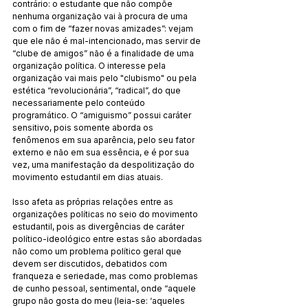
contrário: o estudante que não compõe 
nenhuma organização vai à procura de uma 
com o fim de “fazer novas amizades”: vejam 
que ele não é mal-intencionado, mas servir de 
“clube de amigos” não é a finalidade de uma 
organização política. O interesse pela 
organização vai mais pelo "clubismo" ou pela 
estética “revolucionária”, “radical”, do que 
necessariamente pelo conteúdo 
programático. O “amiguismo” possui caráter 
sensitivo, pois somente aborda os 
fenômenos em sua aparência, pelo seu fator 
externo e não em sua essência, e é por sua 
vez, uma manifestação da despolitização do 
movimento estudantil em dias atuais.
Isso afeta as próprias relações entre as 
organizações políticas no seio do movimento 
estudantil, pois as divergências de caráter 
político-ideológico entre estas são abordadas 
não como um problema político geral que 
devem ser discutidos, debatidos com 
franqueza e seriedade, mas como problemas 
de cunho pessoal, sentimental, onde “aquele 
grupo não gosta do meu (leia-se: ‘aqueles 