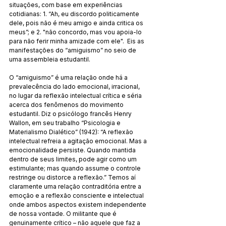
situações, com base em experiências 
cotidianas: 1. “Ah, eu discordo politicamente 
dele, pois não é meu amigo e ainda critica os 
meus”; e 2. "não concordo, mas vou apoia-lo 
para não ferir minha amizade com ele".  Eis as 
manifestações do “amiguismo” no seio de 
uma assembleia estudantil.
O “amiguismo” é uma relação onde há a 
prevalecência do lado emocional, irracional, 
no lugar da reflexão intelectual crítica e séria 
acerca dos fenômenos do movimento 
estudantil. Diz o psicólogo francês Henry 
Wallon, em seu trabalho “Psicologia e 
Materialismo Dialético” (1942): “A reflexão 
intelectual refreia a agitação emocional. Mas a 
emocionalidade persiste. Quando mantida 
dentro de seus limites, pode agir como um 
estimulante; mas quando assume o controle 
restringe ou distorce a reflexão.” Temos aí 
claramente uma relação contraditória entre a 
emoção e a reflexão consciente e intelectual 
onde ambos aspectos existem independente 
de nossa vontade. O militante que é 
genuinamente crítico – não aquele que faz a 