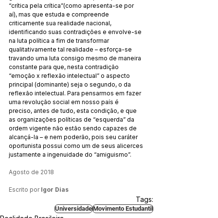
“crítica pela crítica”(como apresenta-se por 
aí), mas que estuda e compreende 
criticamente sua realidade nacional, 
identificando suas contradições e envolve-se 
na luta política a fim de transformar 
qualitativamente tal realidade – esforça-se 
travando uma luta consigo mesmo de maneira 
constante para que, nesta contradição 
“emoção x reflexão intelectual” o aspecto 
principal (dominante) seja o segundo, o da 
reflexão intelectual. Para pensarmos em fazer 
uma revolução social em nosso país é 
preciso, antes de tudo, esta condição, e que 
as organizações políticas de “esquerda” da 
ordem vigente não estão sendo capazes de 
alcançá-la – e nem poderão, pois seu caráter 
oportunista possui como um de seus alicerces 
justamente a ingenuidade do “amiguismo”.
Agosto de 2018
Escrito por
 Igor Dias
Tags:
Universidade
Movimento Estudantil