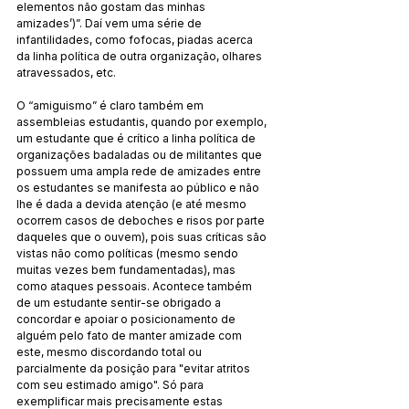
elementos não gostam das minhas 
amizades’)”. Daí vem uma série de 
infantilidades, como fofocas, piadas acerca 
da linha política de outra organização, olhares 
atravessados, etc.
O “amiguismo” é claro também em 
assembleias estudantis, quando por exemplo, 
um estudante que é crítico a linha política de 
organizações badaladas ou de militantes que 
possuem uma ampla rede de amizades entre 
os estudantes se manifesta ao público e não 
lhe é dada a devida atenção (e até mesmo 
ocorrem casos de deboches e risos por parte 
daqueles que o ouvem), pois suas críticas são 
vistas não como políticas (mesmo sendo 
muitas vezes bem fundamentadas), mas 
como ataques pessoais. Acontece também 
de um estudante sentir-se obrigado a 
concordar e apoiar o posicionamento de 
alguém pelo fato de manter amizade com 
este, mesmo discordando total ou 
parcialmente da posição para "evitar atritos 
com seu estimado amigo". Só para 
exemplificar mais precisamente estas 