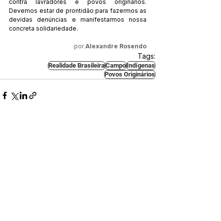
contra lavradores e povos originários. 
Devemos estar de prontidão para fazermos as 
devidas denúncias e manifestarmos nossa 
concreta solidariedade. 
por 
Alexandre Rosendo
Tags:
Realidade Brasileira
Campo
Indígenas
Povos Originários