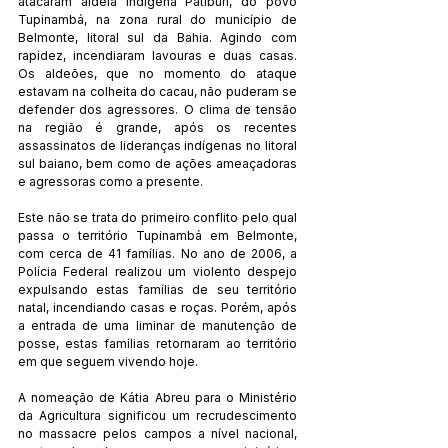
atacaram aldeia indígena Patiburi, do povo 
Tupinambá, na zona rural do município de 
Belmonte, litoral sul da Bahia. Agindo com 
rapidez, incendiaram lavouras e duas casas. 
Os aldeões, que no momento do ataque 
estavam na colheita do cacau, não puderam se 
defender dos agressores. O clima de tensão 
na região é grande, após os recentes 
assassinatos de lideranças indígenas no litoral 
sul baiano, bem como de ações ameaçadoras 
e agressoras como a presente. 
Este não se trata do primeiro conflito pelo qual 
passa o território Tupinambá em Belmonte, 
com cerca de 41 famílias. No ano de 2006, a 
Polícia Federal realizou um violento despejo 
expulsando estas famílias de seu território 
natal, incendiando casas e roças. Porém, após 
a entrada de uma liminar de manutenção de 
posse, estas famílias retornaram ao território 
em que seguem vivendo hoje.  
A nomeação de Kátia Abreu para o Ministério 
da Agricultura significou um recrudescimento 
no massacre pelos campos a nível nacional, 