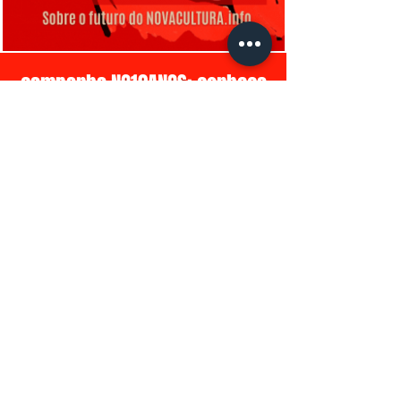
campanha NC10ANOS: conheça
nosso financiamento coletivo
Clube do Livro
Livros Digitais