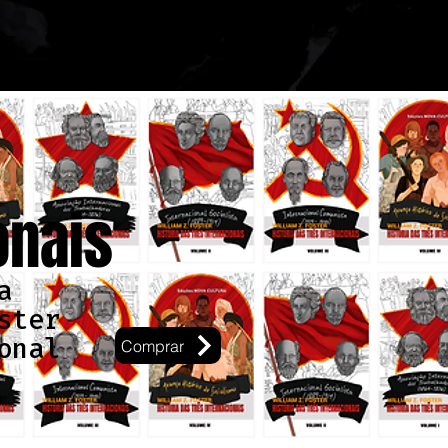
onais
a
ster
onal
Comprar