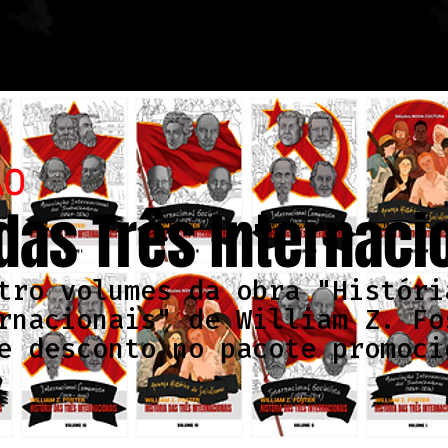
ÃO
 das Três Internaci
tro volumes da obra "Históri
rnacionais" de William Z. Fo
e desconto no pacote promoci