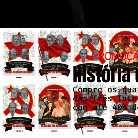
___ PROMOÇ
História
Compre os qua
das Três Inte
com até 40% d