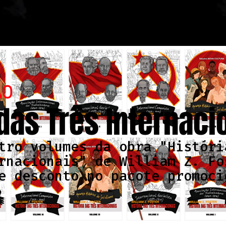
ÃO
 das Três Internaci
tro volumes da obra "Históri
rnacionais" de William Z. Fo
e desconto no pacote promoci