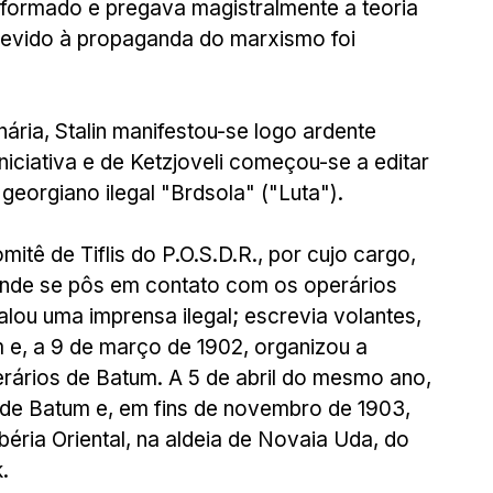
 formado e pregava magistralmente a teoria 
 Devido à propaganda do marxismo foi 
ria, Stalin manifestou-se logo ardente 
 iniciativa e de Ketzjoveli começou-se a editar 
georgiano ilegal "Brdsola" ("Luta").
itê de Tiflis do P.O.S.D.R., por cujo cargo, 
nde se pôs em contato com os operários 
talou uma imprensa ilegal; escrevia volantes, 
m e, a 9 de março de 1902, organizou a 
ários de Batum. A 5 de abril do mesmo ano, 
e de Batum e, em fins de novembro de 1903, 
éria Oriental, na aldeia de Novaia Uda, do 
.