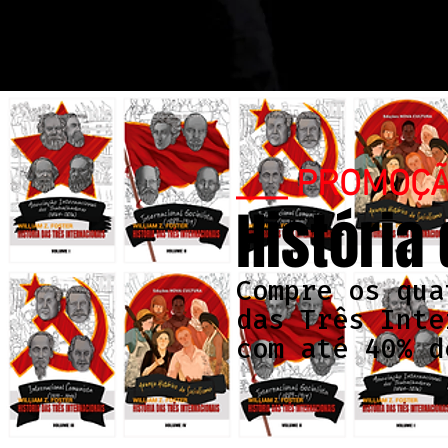
___ PROMOÇ
História
Compre os qua
das Três Inte
com até 40% d