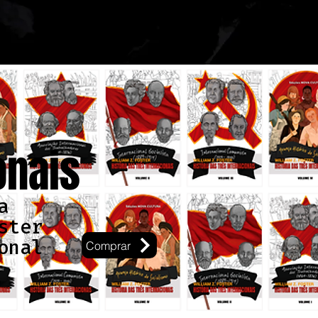
onais
a
ster
onal
Comprar