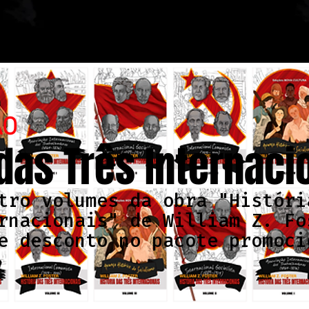
ÃO
 das Três Internaci
tro volumes da obra "Históri
rnacionais" de William Z. Fo
e desconto no pacote promoci