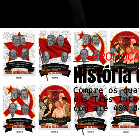
___ PROMOÇ
História
Compre os qua
das Três Inte
com até 40% d