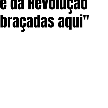
de da Revolução
abraçadas aqui"