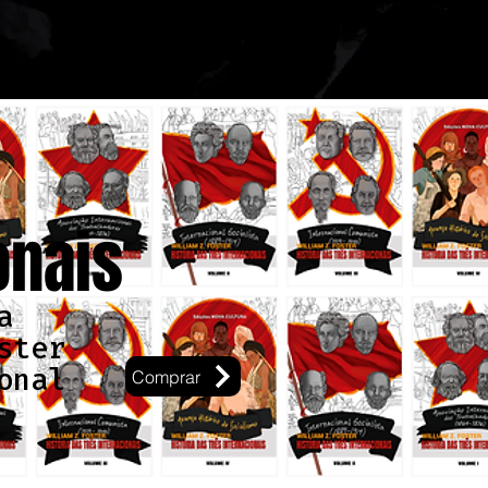
onais
a
ster
onal
Comprar