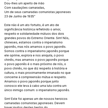
Dou-lhes um aperto de mão
Com saudações camaradas,
Um de seus camaradas comunistas japoneses
23 de Junho de 1935”
Este não é um ato fortuito, é um ato de 
significância histórica refletindo o amor, 
respeito e solidariedade mútuos dos dois 
grandes povos do Extremo Oriente. Sim! Nós, 
chineses, estamos contra o imperialismo 
japonês, mas nós amamos o povo japonês. 
Somos contra o imperialismo japonês porque 
ele oprime, explora e nos aniquila, o povo 
chinês, mas amamos o povo japonês porque 
o povo japonês é o mais próximo de nós, o 
povo chinês, no que diz respeito à história e 
cultura, o mais proximamente irmanado no que 
concerne à compreensão mútua e respeito. 
Amamos o povo japonês porque junto 
conosco ele leva à cabo uma luta contra um 
único inimigo comum: o imperialismo japonês.
Sim! Este foi apenas um de nossos heroicos 
camaradas comunistas japoneses. Devem 
haver muitos destes heróis do 