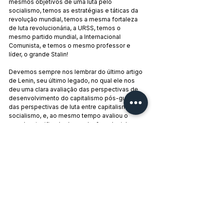
mesmos objetivos de uma luta pelo 
socialismo, temos as estratégias e táticas da 
revolução mundial, temos a mesma fortaleza 
de luta revolucionária, a URSS, temos o 
mesmo partido mundial, a Internacional 
Comunista, e temos o mesmo professor e 
líder, o grande Stalin!
Devemos sempre nos lembrar do último artigo 
de Lenin, seu último legado, no qual ele nos 
deu uma clara avaliação das perspectivas de 
desenvolvimento do capitalismo pós-guerra, 
das perspectivas de luta entre capitalismo e 
socialismo, e, ao mesmo tempo avaliou o 
papel e significado da revolução colonial na 
luta decisiva entre os mundos capitalista e 
socialista. No fim deste artigo, escreveu Lenin:
“O desenlace da luta, em última análise, 
depende do fato da Rússia, Índia, China etc. 
constituírem uma enorme maioria da 
população. E é precisamente esta maioria da 
população que durante os últimos anos está 
sendo levada à luta por sua emancipação com 
rapidez incomum, de tal forma que, neste 