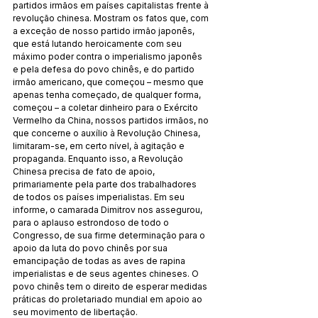
partidos irmãos em países capitalistas frente à 
revolução chinesa. Mostram os fatos que, com 
a exceção de nosso partido irmão japonês, 
que está lutando heroicamente com seu 
máximo poder contra o imperialismo japonês 
e pela defesa do povo chinês, e do partido 
irmão americano, que começou – mesmo que 
apenas tenha começado, de qualquer forma, 
começou – a coletar dinheiro para o Exército 
Vermelho da China, nossos partidos irmãos, no 
que concerne o auxílio à Revolução Chinesa, 
limitaram-se, em certo nível, à agitação e 
propaganda. Enquanto isso, a Revolução 
Chinesa precisa de fato de apoio, 
primariamente pela parte dos trabalhadores 
de todos os países imperialistas. Em seu 
informe, o camarada Dimitrov nos assegurou, 
para o aplauso estrondoso de todo o 
Congresso, de sua firme determinação para o 
apoio da luta do povo chinês por sua 
emancipação de todas as aves de rapina 
imperialistas e de seus agentes chineses. O 
povo chinês tem o direito de esperar medidas 
práticas do proletariado mundial em apoio ao 
seu movimento de libertação.