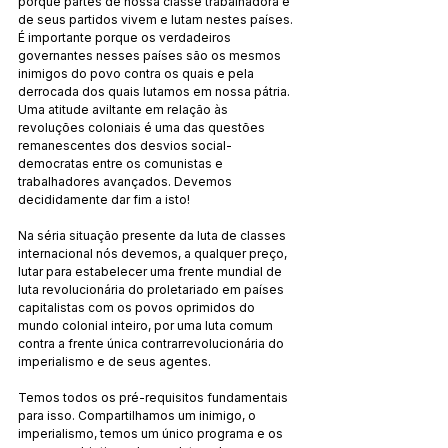
porque partes de nossa classe trabalhadora e 
de seus partidos vivem e lutam nestes países. 
É importante porque os verdadeiros 
governantes nesses países são os mesmos 
inimigos do povo contra os quais e pela 
derrocada dos quais lutamos em nossa pátria. 
Uma atitude aviltante em relação às 
revoluções coloniais é uma das questões 
remanescentes dos desvios social-
democratas entre os comunistas e 
trabalhadores avançados. Devemos 
decididamente dar fim a isto!
Na séria situação presente da luta de classes 
internacional nós devemos, a qualquer preço, 
lutar para estabelecer uma frente mundial de 
luta revolucionária do proletariado em países 
capitalistas com os povos oprimidos do 
mundo colonial inteiro, por uma luta comum 
contra a frente única contrarrevolucionária do 
imperialismo e de seus agentes. 
Temos todos os pré-requisitos fundamentais 
para isso. Compartilhamos um inimigo, o 
imperialismo, temos um único programa e os 