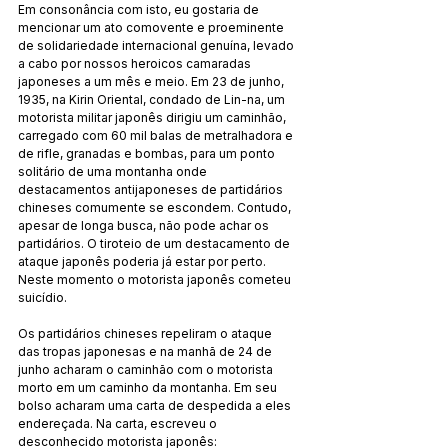
Em consonância com isto, eu gostaria de 
mencionar um ato comovente e proeminente 
de solidariedade internacional genuína, levado 
a cabo por nossos heroicos camaradas 
japoneses a um mês e meio. Em 23 de junho, 
1935, na Kirin Oriental, condado de Lin-na, um 
motorista militar japonês dirigiu um caminhão, 
carregado com 60 mil balas de metralhadora e 
de rifle, granadas e bombas, para um ponto 
solitário de uma montanha onde 
destacamentos antijaponeses de partidários 
chineses comumente se escondem. Contudo, 
apesar de longa busca, não pode achar os 
partidários. O tiroteio de um destacamento de 
ataque japonês poderia já estar por perto. 
Neste momento o motorista japonês cometeu 
suicídio.
Os partidários chineses repeliram o ataque 
das tropas japonesas e na manhã de 24 de 
junho acharam o caminhão com o motorista 
morto em um caminho da montanha. Em seu 
bolso acharam uma carta de despedida a eles 
endereçada. Na carta, escreveu o 
desconhecido motorista japonês: