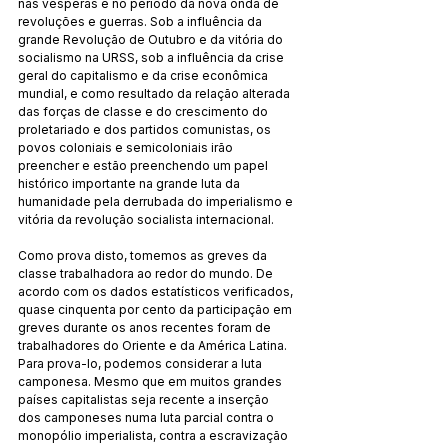
nas vésperas e no período da nova onda de 
revoluções e guerras. Sob a influência da 
grande Revolução de Outubro e da vitória do 
socialismo na URSS, sob a influência da crise 
geral do capitalismo e da crise econômica 
mundial, e como resultado da relação alterada 
das forças de classe e do crescimento do 
proletariado e dos partidos comunistas, os 
povos coloniais e semicoloniais irão 
preencher e estão preenchendo um papel 
histórico importante na grande luta da 
humanidade pela derrubada do imperialismo e 
vitória da revolução socialista internacional.
Como prova disto, tomemos as greves da 
classe trabalhadora ao redor do mundo. De 
acordo com os dados estatísticos verificados, 
quase cinquenta por cento da participação em 
greves durante os anos recentes foram de 
trabalhadores do Oriente e da América Latina. 
Para prova-lo, podemos considerar a luta 
camponesa. Mesmo que em muitos grandes 
países capitalistas seja recente a inserção 
dos camponeses numa luta parcial contra o 
monopólio imperialista, contra a escravização 