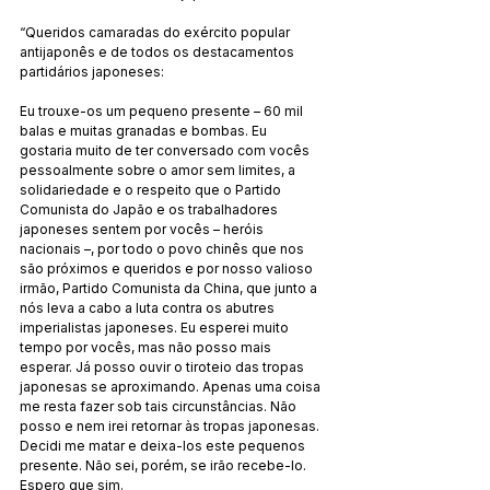
“Queridos camaradas do exército popular 
antijaponês e de todos os destacamentos 
partidários japoneses:
Eu trouxe-os um pequeno presente – 60 mil 
balas e muitas granadas e bombas. Eu 
gostaria muito de ter conversado com vocês 
pessoalmente sobre o amor sem limites, a 
solidariedade e o respeito que o Partido 
Comunista do Japão e os trabalhadores 
japoneses sentem por vocês – heróis 
nacionais –, por todo o povo chinês que nos 
são próximos e queridos e por nosso valioso 
irmão, Partido Comunista da China, que junto a 
nós leva a cabo a luta contra os abutres 
imperialistas japoneses. Eu esperei muito 
tempo por vocês, mas não posso mais 
esperar. Já posso ouvir o tiroteio das tropas 
japonesas se aproximando. Apenas uma coisa 
me resta fazer sob tais circunstâncias. Não 
posso e nem irei retornar às tropas japonesas. 
Decidi me matar e deixa-los este pequenos 
presente. Não sei, porém, se irão recebe-lo. 
Espero que sim. 