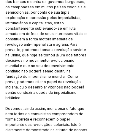
dos bancos e contra os governos burgueses, 
os camponeses em muitos países coloniais e 
semicolônias, por conta de sua tripla 
exploração e opressão pelos imperialistas, 
latifundiários e capitalistas, estão 
constantemente sublevando-se em luta 
armada em defesa de seus interesses vitais e 
constituem a força motora imediata da 
revolução anti-imperialista e agrária. Para 
prova-lo, podemos tomar a revolução soviete 
na China, que hoje se tornou já um dos fatores 
decisivos no movimento revolucionário 
mundial e que no seu desenvolvimento 
contínuo não poderá senão destruir a 
fundação do imperialismo mundial. Como 
prova, podemos citar o papel da revolução 
indiana, cujo desenrolar vitorioso não poderá 
senão conduzir a queda do imperialismo 
britânico.
Devemos, ainda assim, mencionar o fato que 
nem todos os comunistas compreendem de 
forma correta e reconhecem o papel 
importante das revoluções coloniais. Isto é 
claramente demonstrado na atitude de nossos 