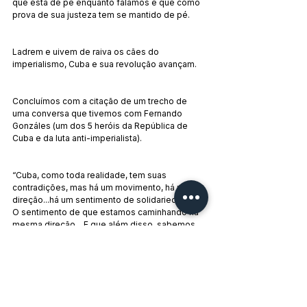
que está de pé enquanto falamos e que como 
prova de sua justeza tem se mantido de pé.
Ladrem e uivem de raiva os cães do 
imperialismo, Cuba e sua revolução avançam.
Concluímos com a citação de um trecho de 
uma conversa que tivemos com Fernando 
Gonzáles (um dos 5 heróis da República de 
Cuba e da luta anti-imperialista).
“Cuba, como toda realidade, tem suas 
contradições, mas há um movimento, há uma 
direção...há um sentimento de solidariedade. 
O sentimento de que estamos caminhando na 
mesma direção... E que além disso, sabemos 
a qual direção queremos ir”
Essa é a Revolução Cubana que se atualiza e 
vai em direção à sua recuperação econômica, 
justamente, não só para se manter de pé, mas 