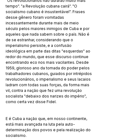
"Os revolucionários não durarão muito mais 
tempo". "a Revolução cubana cairá". "O 
socialismo cubano é insustentável". Frases 
desse gênero foram vomitadas 
incessantemente durante mais de meio 
século pelos maiores inimigos de Cuba e por 
aqueles que nada sabem sobre o país. Não é 
de se estranhar, considerando que o 
imperialismo persiste, e a confusão 
ideológica em parte das ditas "esquerdas" ao 
redor do mundo, que esse discurso continue 
encontrando eco nos mais vacilantes. Desde 
1959, glorioso ano da tomada do poder pelos 
trabalhadores cubanos, guiados por intrépidos 
revolucionários, o imperialismo e seus lacaios 
ladram com todas suas forças, da forma mais 
vil, contra a nação que fez uma revolução 
socialista "debaixo dos narizes do império", 
como certa vez disse Fidel.
E é Cuba a nação que, em nosso continente, 
está mais avançada na luta pela auto-
determinação dos povos e pela realização do 
socialismo.