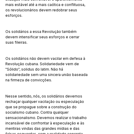
mais estável até a mais caótica e conflituosa, 
os revolucionários devem redobrar seus 
esforços.
Os solidários a essa Revolução também 
devem intensificar seus esforços e cerrar 
suas fileiras.
Os solidários não devem vacilar em defesa à 
Revolução cubana. Solidariedade vem de 
"Sólido", solidus do latim. Não há 
solidariedade sem uma sincera união baseada 
na firmeza de convicções.
Nesse sentido, nós, os solidários devemos 
rechaçar qualquer vacilação ou especulação 
que se propague sobre a construção do 
socialismo cubano. Contra qualquer 
sensacionalismo. Devemos realizar o trabalho 
incansável de confrontar à especulação e às 
mentiras vindas das grandes mídias e das 
falsas esquerdas, com a realidade concreta 