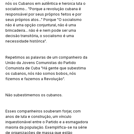
nós os Cubanos em autêntica e heroica luta o 
socialismo... "Porque a revolução cubana é 
responsável por seus próprios feitos e por 
seus próprios atos..." Porque "O socialismo 
não é uma opção conjuntural, não é uma 
brincadeira... não é e nem pode ser uma 
decisão transitória, o socialismo é uma 
necessidade histórica".
Repetimos as palavras de um companheiro da 
União da Jovens Comunistas do Partido 
Comunista de Cuba "Há gente que subestima 
os cubanos, nós não somos bobos, nós 
fizemos e fazemos a Revolução".
Não subestimemos os cubanos.
Esses companheiros souberam forjar, com 
anos de luta e construção, um vínculo 
inquestionável entre o Partido e a esmagadora 
maioria da população. Exemplifica-se na série 
de organizações de massa que estão 