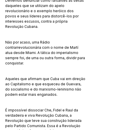
Devemos denunciar como farsantes as seitas 
daqueles que se utilizam do apelo 
revolucionário e o exemplo heróico dos 
povos e seus líderes para distorcê-los por 
interesses escusos, contra a própria 
Revolução Cubana.
Não por acaso, uma Rádio 
contrarrevolucionária com o nome de Martí 
atua desde Miami. A tática do imperialismo 
sempre foi, de uma ou outra forma, dividir para 
conquistar.
Aqueles que afirmam que Cuba vai em direção 
ao Capitalismo e que esqueceu de Guevara, 
do socialismo e do marxismo-leninismo não 
podem estar mais enganados.
É impossível dissociar Che, Fidel e Raul da 
verdadeira e viva Revolução Cubana, a 
Revolução que teve sua construção liderada 
pelo Partido Comunista. Essa é a Revolução 