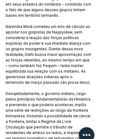
em seus estados do nordeste – contando com 
o fato de que alguns desses grupos tinham 
bases em território birmanês.
Narendra Modi cometeu um erro de cálculo ao 
apostar nos golpistas de Naypyidaw, sem 
considerar a reação das forças políticas 
expulsas do poder e sua imediata aliança com 
os grupos insurgentes. Diante dessa nova 
realidade, Delhi busca maior aproximação com 
as forças rebeldes, ao mesmo tempo em que 
– como também faz Pequim – tenta manter 
equilibrada sua relação com os militares. As 
generosas doações indianas após o 
terremoto de março passado são prova disso.
Desajeitadamente, o governo indiano, cego 
pelos princípios fundamentalistas da Hindutva 
e prevendo o que poderia acontecer, impôs 
uma série de restrições ao longo da fronteira 
birmanesa. Incluindo a possibilidade de cercar 
a fronteira, limitar o Regime de Livre 
Circulação que permitia o trânsito de 
residentes de ambos os lados, e implementar 
um registro biométrico de refugiados com o 