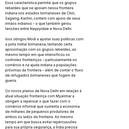
Essa característica permite que os grupos 
rebeldes que se apoiam nessa fronteira 
indiana nos estados birmaneses de Chin, 
Sagaing, Kachin, contem com apoio de seus 
irmãos indianos – o que também gerou 
tensões entre Naypyidaw e Nova Delhi.
Isso obrigou Modi a ajustar suas políticas com 
a junta militar birmanesa, tentando certa 
aproximação com os grupos rebeldes, ao 
mesmo tempo em que intensificou os 
controles fronteiriços – particularmente no 
comércio e na ajuda indiana a populações 
próximas da fronteira – além de conter o fluxo 
de refugiados birmaneses que fogem da 
guerra.
Os novos planos de Nova Delhi em relação à 
atual situação fronteiriça com Myanmar a 
obrigam a repensar o que fazer com o 
comércio informal que sustenta a economia 
de milhares de pequenos produtores de 
ambos os lados da fronteira. Ao mesmo 
tempo em que busca evitar repercussões 
para sua própria segurança, a Índia precisa 