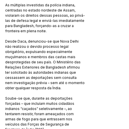
As múltiplas investidas da polícia indiana, 
centradas no estado nordeste de Assam, 
violaram os direitos dessas pessoas, ao privá-
las de defesa legal e enviá-las imediatamente 
para Bangladesh, forçando-as a cruzar a 
fronteira em plena noite.
Desde Daca, denunciou-se que Nova Delhi 
não realizou o devido processo legal 
obrigatório, expulsando especialmente 
muçulmanos e membros das castas mais 
desprotegidas de seu país. O Ministério das 
Relações Exteriores de Bangladesh afirmou 
ter solicitado às autoridades indianas que 
cessassem as deportações sem consulta 
nem investigação prévia – sem até o momento 
obter qualquer resposta da Índia.
Soube-se que, durante as deportações 
forçadas – que incluíam muitos cidadãos 
indianos “caçados” seletivamente –, ao 
tentarem resistir, foram ameaçados com 
armas de fogo para que entrassem nos 
veículos das Forças de Segurança de 