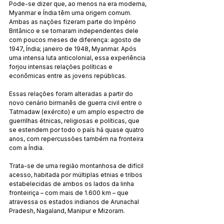
Pode-se dizer que, ao menos na era moderna, 
Myanmar e Índia têm uma origem comum. 
Ambas as nações fizeram parte do Império 
Britânico e se tornaram independentes dele 
com poucos meses de diferença: agosto de 
1947, Índia; janeiro de 1948, Myanmar. Após 
uma intensa luta anticolonial, essa experiência 
forjou intensas relações políticas e 
econômicas entre as jovens repúblicas.
Essas relações foram alteradas a partir do 
novo cenário birmanês de guerra civil entre o 
Tatmadaw (exército) e um amplo espectro de 
guerrilhas étnicas, religiosas e políticas, que 
se estendem por todo o país há quase quatro 
anos, com repercussões também na fronteira 
com a Índia.
Trata-se de uma região montanhosa de difícil 
acesso, habitada por múltiplas etnias e tribos 
estabelecidas de ambos os lados da linha 
fronteiriça – com mais de 1.600 km – que 
atravessa os estados indianos de Arunachal 
Pradesh, Nagaland, Manipur e Mizoram.