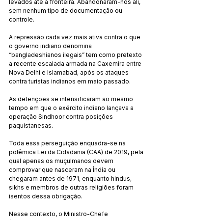
levados até a fronteira. Abandonaram-nos ali, 
sem nenhum tipo de documentação ou 
controle.
A repressão cada vez mais ativa contra o que 
o governo indiano denomina 
“bangladeshianos ilegais” tem como pretexto 
a recente escalada armada na Caxemira entre 
Nova Delhi e Islamabad, após os ataques 
contra turistas indianos em maio passado.
As detenções se intensificaram ao mesmo 
tempo em que o exército indiano lançava a 
operação Sindhoor contra posições 
paquistanesas.
Toda essa perseguição enquadra-se na 
polêmica Lei da Cidadania (CAA) de 2019, pela 
qual apenas os muçulmanos devem 
comprovar que nasceram na Índia ou 
chegaram antes de 1971, enquanto hindus, 
sikhs e membros de outras religiões foram 
isentos dessa obrigação.
Nesse contexto, o Ministro-Chefe 