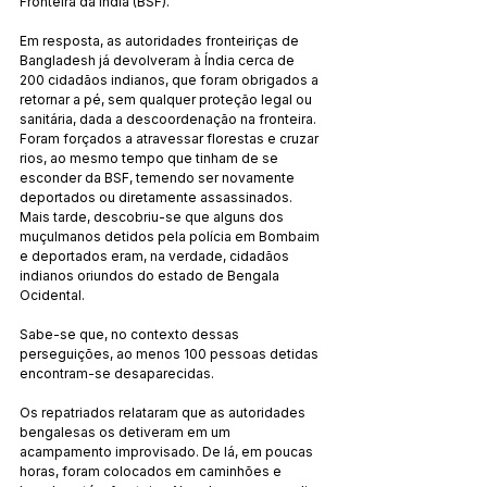
Fronteira da Índia (BSF).
Em resposta, as autoridades fronteiriças de 
Bangladesh já devolveram à Índia cerca de 
200 cidadãos indianos, que foram obrigados a 
retornar a pé, sem qualquer proteção legal ou 
sanitária, dada a descoordenação na fronteira. 
Foram forçados a atravessar florestas e cruzar 
rios, ao mesmo tempo que tinham de se 
esconder da BSF, temendo ser novamente 
deportados ou diretamente assassinados. 
Mais tarde, descobriu-se que alguns dos 
muçulmanos detidos pela polícia em Bombaim 
e deportados eram, na verdade, cidadãos 
indianos oriundos do estado de Bengala 
Ocidental.
Sabe-se que, no contexto dessas 
perseguições, ao menos 100 pessoas detidas 
encontram-se desaparecidas.
Os repatriados relataram que as autoridades 
bengalesas os detiveram em um 
acampamento improvisado. De lá, em poucas 
horas, foram colocados em caminhões e 