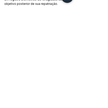
objetivo posterior de sua repatriação.
No novo contexto internacional, no qual o 
mundo muçulmano pode ser absolutamente 
reconfigurado após a guerra Irã-Israel – o que 
também terá consequências para o restante 
do planeta –, Modi espera ter muito a ganhar 
na hora dos oportunistas.
Tags:
Índia
Fascismo
Religião
Myanmar
Narendra Modi
Ásia
Imperialismo
Questão Nacional