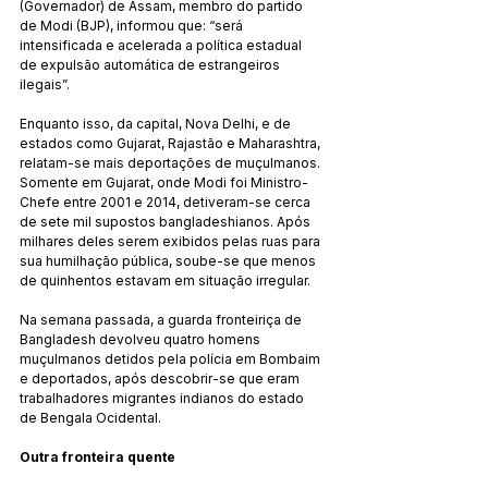
(Governador) de Assam, membro do partido 
de Modi (BJP), informou que: “será 
intensificada e acelerada a política estadual 
de expulsão automática de estrangeiros 
ilegais”.
Enquanto isso, da capital, Nova Delhi, e de 
estados como Gujarat, Rajastão e Maharashtra, 
relatam-se mais deportações de muçulmanos. 
Somente em Gujarat, onde Modi foi Ministro-
Chefe entre 2001 e 2014, detiveram-se cerca 
de sete mil supostos bangladeshianos. Após 
milhares deles serem exibidos pelas ruas para 
sua humilhação pública, soube-se que menos 
de quinhentos estavam em situação irregular.
Na semana passada, a guarda fronteiriça de 
Bangladesh devolveu quatro homens 
muçulmanos detidos pela polícia em Bombaim 
e deportados, após descobrir-se que eram 
trabalhadores migrantes indianos do estado 
de Bengala Ocidental.
Outra fronteira quente