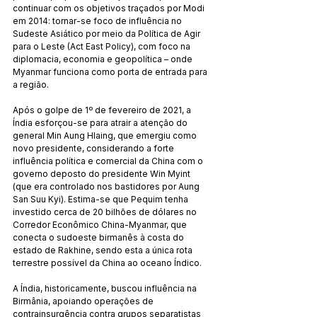
continuar com os objetivos traçados por Modi 
em 2014: tornar-se foco de influência no 
Sudeste Asiático por meio da Política de Agir 
para o Leste (Act East Policy), com foco na 
diplomacia, economia e geopolítica – onde 
Myanmar funciona como porta de entrada para 
a região.
Após o golpe de 1º de fevereiro de 2021, a 
Índia esforçou-se para atrair a atenção do 
general Min Aung Hlaing, que emergiu como 
novo presidente, considerando a forte 
influência política e comercial da China com o 
governo deposto do presidente Win Myint 
(que era controlado nos bastidores por Aung 
San Suu Kyi). Estima-se que Pequim tenha 
investido cerca de 20 bilhões de dólares no 
Corredor Econômico China-Myanmar, que 
conecta o sudoeste birmanês à costa do 
estado de Rakhine, sendo esta a única rota 
terrestre possível da China ao oceano Índico.
A Índia, historicamente, buscou influência na 
Birmânia, apoiando operações de 
contrainsurgência contra grupos separatistas 