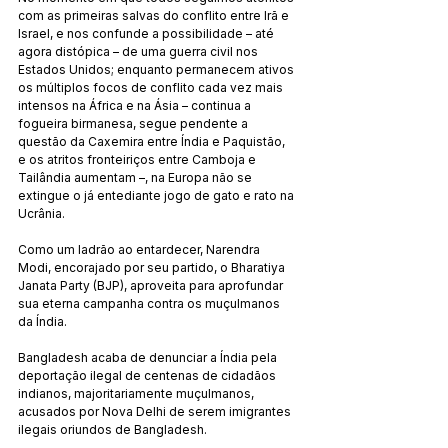
com as primeiras salvas do conflito entre Irã e 
Israel, e nos confunde a possibilidade – até 
agora distópica – de uma guerra civil nos 
Estados Unidos; enquanto permanecem ativos 
os múltiplos focos de conflito cada vez mais 
intensos na África e na Ásia – continua a 
fogueira birmanesa, segue pendente a 
questão da Caxemira entre Índia e Paquistão, 
e os atritos fronteiriços entre Camboja e 
Tailândia aumentam –, na Europa não se 
extingue o já entediante jogo de gato e rato na 
Ucrânia.
Como um ladrão ao entardecer, Narendra 
Modi, encorajado por seu partido, o Bharatiya 
Janata Party (BJP), aproveita para aprofundar 
sua eterna campanha contra os muçulmanos 
da Índia.
Bangladesh acaba de denunciar a Índia pela 
deportação ilegal de centenas de cidadãos 
indianos, majoritariamente muçulmanos, 
acusados por Nova Delhi de serem imigrantes 
ilegais oriundos de Bangladesh.