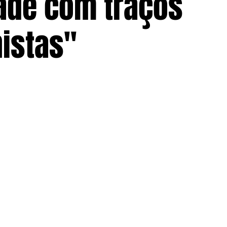
ade com traços
istas"