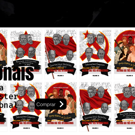
onais
a
ster
onal
Comprar