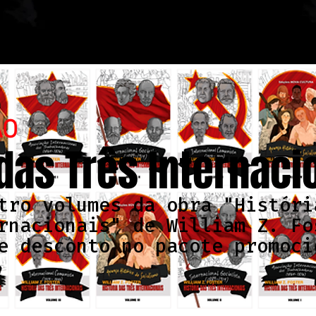
ÃO
 das Três Internaci
tro volumes da obra "Históri
rnacionais" de William Z. Fo
e desconto no pacote promoci