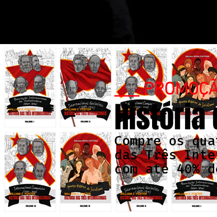
___ PROMOÇ
História
Compre os qua
das Três Inte
com até 40% d