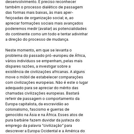
desenvolvimento. É preciso reconhecer 
também o processo dialético de passagem 
das formas mais baixas, às mais aper­
feiçoadas de organização social; e, ao 
apreciar formações so­ciais mais avançados 
poderemos medir (avaliar) as potencia­lidades 
do continente como um todo e tentar adivinhar 
a di­reção do processo de mudança.
Neste momento, em que se levanta o 
problema do pas­sado pró-europeu de África, 
vários indivíduos se empenham, pelas mais 
díspares razões, a investigar sobre a 
existência de civilizações africanas. A alguns 
move o móbil de estabelecer comparações 
com civilizações europeias. Não é este o lugar 
adequado para se apreciar do mérito das 
chamadas civiliza­ções europeias. Bastará 
referir de passagem o comporta­men­to da 
Europa capitalista, da escravidão ao 
colonialismo, fas­cismo e guerras de 
genocídio na Ásia e na África. Esses atos de 
pura barbárie fazem duvidar da justeza do 
emprego da pa­lavra “civilização” para 
descrever a Europa Ocidental e a Amé­rica do 