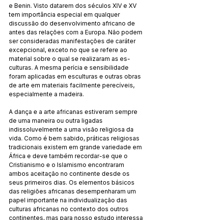
e Be­nin. Visto datarem dos séculos XIV e XV 
tem importância es­pecial em qualquer 
discussão do desenvolvimento africano de 
antes das relações com a Europa. Não podem 
ser con­sidera­das manifestações de caráter 
excepcional, exceto no que se re­fere ao 
material sobre o qual se realizaram as es­
culturas. A mesma perícia e sensibilidade 
foram aplicadas em esculturas e outras obras 
de arte em materiais facilmente perecíveis, 
es­pecialmente a madeira. 
A dança e a arte africanas estiveram sempre 
de uma maneira ou outra ligadas 
indissoluvelmente a uma visão re­li­giosa da 
vida. Como é bem sabido, práticas religiosas 
tra­dici­onais existem em grande variedade em 
África e deve também recordar-se que o 
Cristianismo e o Islamismo encontraram 
ambos aceitação no continente desde os 
seus primeiros dias. Os elementos básicos 
das religiões africanas desempenharam um 
papel importante na individualização das 
culturas africa­nas no contexto dos outros 
continentes, mas para nosso es­tudo interessa 