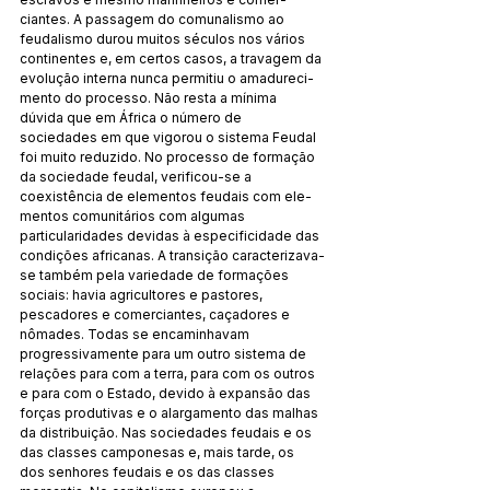
ciantes. A passagem do comunalismo ao 
feudalismo durou muitos séculos nos vários 
continentes e, em certos casos, a travagem da 
evolução interna nunca permitiu o amadureci­
mento do processo. Não resta a mínima 
dúvida que em África o número de 
sociedades em que vigorou o sistema Feudal 
foi muito reduzido. No processo de formação 
da sociedade feu­dal, verificou-se a 
coexistência de elementos feudais com ele­
mentos comunitários com algumas 
particularidades devidas à especificidade das 
condições africanas. A transição caracte­rizava-
se também pela variedade de formações 
sociais: havia agricultores e pastores, 
pescadores e comerciantes, caçado­res e 
nômades. Todas se encaminhavam 
progressivamente para um outro sistema de 
relações para com a terra, para com os outros 
e para com o Estado, devido à expansão das 
forças produtivas e o alargamento das malhas 
da distribuição. Nas sociedades feudais e os 
das classes camponesas e, mais tarde, os 
dos senhores feudais e os das classes 