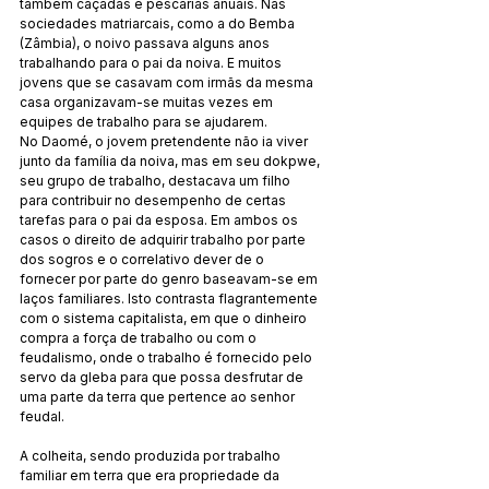
também caçadas e pescarias anuais. Nas 
sociedades matriarcais, como a do Bemba 
(Zâmbia), o noivo passava al­guns anos 
trabalhando para o pai da noiva. E muitos 
jovens que se casavam com irmãs da mesma 
casa organizavam-se muitas vezes em 
equipes de trabalho para se ajudarem. 
No Daomé, o jovem pretendente não ia viver 
junto da família da noiva, mas em seu dokpwe, 
seu grupo de trabalho, destacava um filho 
para contribuir no desempenho de certas 
tarefas para o pai da esposa. Em ambos os 
casos o direito de adquirir trabalho por parte 
dos sogros e o correlativo dever de o 
fornecer por parte do genro baseavam-se em 
laços fami­liares. Isto contrasta flagrantemente 
com o sistema capita­lista, em que o dinheiro 
compra a força de trabalho ou com o 
feudalismo, onde o trabalho é fornecido pelo 
servo da gleba para que possa desfrutar de 
uma parte da terra que pertence ao senhor 
feudal.
A colheita, sendo produzida por trabalho 
familiar em terra que era propriedade da 