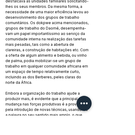
desfalcava as unidades famili­ares solicitando-
lhes os seus membros. Da mesma forma, a 
necessidade de uma maior eficiência levou ao 
desenvolvi­men­to dos grupos de trabalho 
comunitários. Os dokpwe acima men­cionados, 
grupos de trabalho do Daomé, desempenha­
vam um papel importantíssimo ao serviço da 
comunidade in­terna na realização das tarefas 
mais pesadas, tais como a abertura de 
clareiras, a construção de habitações etc. Com 
a oferta de al­gum alimento e bebida, ou vinho 
de palma, podia mobilizar-se um grupo de 
trabalho em qualquer comunidade africana em 
um espaço de tempo relativamente curto, 
inclu­indo as dos Berberes, peles claras do 
norte da África.
Embora a organização do trabalho ajude a 
produzir mais, é evidente que a principal 
mudança nas forças produti­vas é a provocada 
pela introdução de novas técnicas, usando-se 
a palavra no seu sentido mais amplo, o que 
inclui não só ferramentas e métodos de 
intervir sobre o meio ambiente co­mo também 
a introdução de novas plantas e espécies ani­