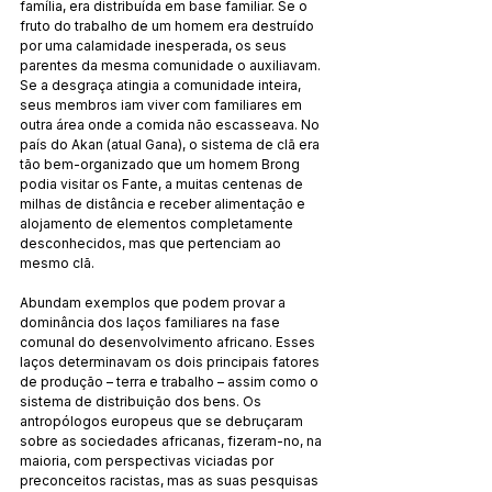
família, era distribuída em base familiar. Se o 
fruto do trabalho de um homem era destruído 
por uma calamidade inesperada, os seus 
parentes da mesma comunidade o auxiliavam. 
Se a desgraça atingia a comuni­dade inteira, 
seus membros iam viver com familiares em 
outra área onde a comida não escasseava. No 
país do Akan (atual Gana), o sistema de clã era 
tão bem-organizado que um ho­mem Brong 
podia visitar os Fante, a muitas centenas de 
mi­lhas de distância e receber alimentação e 
alojamento de ele­mentos completamente 
desconhecidos, mas que pertenciam ao 
mesmo clã.
Abundam exemplos que podem provar a 
dominância dos laços familiares na fase 
comunal do desenvolvimento a­fricano. Esses 
laços determinavam os dois principais fatores 
de produção – terra e trabalho – assim como o 
sistema de distribuição dos bens. Os 
antropólogos europeus que se de­bruçaram 
sobre as sociedades africanas, fizeram-no, na 
mai­oria, com perspectivas viciadas por 
preconceitos racistas, mas as suas pesquisas 