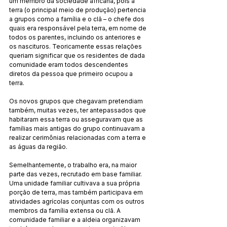
um membro da so­ciedade africana, pois a 
terra (o principal meio de produção) pertencia 
a grupos como a família e o clã – o chefe dos 
quais era responsável pela terra, em nome de 
todos os parentes, in­cluindo os anteriores e 
os nascituros. Teoricamente essas re­lações 
queriam significar que os residentes de dada 
comuni­dade eram todos descendentes 
diretos da pessoa que primei­ro ocupou a 
terra. 
Os novos grupos que chegavam pretendiam 
também, muitas vezes, ter antepassados que 
habitaram essa terra ou asseguravam que as 
famílias mais antigas do grupo continu­avam a 
realizar cerimônias relacionadas com a terra e 
as águas da região.
Semelhantemente, o trabalho era, na maior 
parte das vezes, recrutado em base familiar. 
Uma unidade familiar cul­tivava a sua própria 
porção de terra, mas também participava em 
atividades agrícolas conjuntas com os outros 
membros da família extensa ou clã. A 
comunidade familiar e a aldeia orga­nizavam 