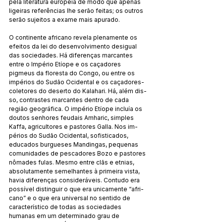
pe­la lite­ratura europeia de modo que apenas 
ligeiras referências lhe serão feitas; os outros 
serão sujeitos a exame mais apu­rado.
O continente africano revela plenamente os 
efeitos da lei do desenvolvimento desigual 
das sociedades. Há diferenças marcantes 
entre o Império Etíope e os caçadores 
pigmeus da floresta do Congo, ou entre os 
impérios do Sudão Ocidental e os caçadores-
coletores do deserto do Kalahari. Há, além dis­
so, contrastes marcantes dentro de cada 
região geográfica. O império Etíope incluía os 
doutos senhores feudais Amharic, simples 
Kaffa, agricultores e pastores Galla. Nos im­
périos do Sudão Ocidental, sofisticados, 
educados burgueses Mandin­gas, pequenas 
comunidades de pescadores Bozo e pas­tores 
nômades fulas. Mesmo entre clãs e etnias, 
absolutamente se­melhantes à primeira vista, 
havia diferenças consideráveis. Contudo era 
possível distinguir o que era unicamente “afri­
cano” e o que era universal no sentido de 
característico de todas as sociedades 
humanas em um determinado grau de 