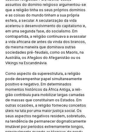
assuntos do domí­nio religioso argumentou-se 
que a religião tinha os seus pró­prios domínios 
e as coisas do mundo tinham a sua própria 
esfera, a secular. A secularização da vida 
acelerou o desenvol­vimento do capitalismo e, 
em uma segunda fase, do socia­lismo. Em 
contrapartida, a religião continuava a avassalar 
a vida africana de antes da vinda dos brancos, 
da mesma ma­neira que dominava outras 
sociedades pré-feudais, como os Maoris, na 
Austrália, os Afegãos do Afeganistão ou os 
Vikings na Escandinávia. 
Como aspecto da superestrutura, a religião 
pode de­sempenhar papel simultaneamente 
positivo e negativo. Em determinados 
momentos históricos da África Antiga, a reli­
gião contribuiu para mobilizar largas camadas 
de massas que constituíram os Estados. Em 
outras ocasiões, a religião for­neceu conceitos 
úteis na luta por uma maior justiça social. Os 
seus aspectos negativos residem, sobretudo, 
na tendência de permanecer dogmaticamente 
imutável por períodos extrema­mente longos, 
principalmente quando as técnicas de produ­