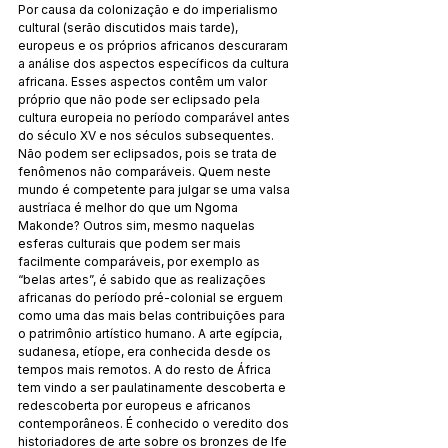
Por causa da colonização e do imperialismo 
cultural (serão discutidos mais tarde), 
europeus e os próprios africa­nos descuraram 
a análise dos aspectos específicos da cultura 
africana. Esses aspectos contêm um valor 
próprio que não pode ser eclipsado pela 
cultura europeia no período compa­rá­vel antes 
do século XV e nos séculos subsequentes. 
Não po­dem ser eclipsados, pois se trata de 
fenômenos não com­pa­ráveis. Quem neste 
mundo é competente para julgar se uma valsa 
austríaca é melhor do que um Ngoma 
Makonde? Outros sim, mesmo naquelas 
esferas culturais que podem ser mais 
facilmente comparáveis, por exemplo as 
“belas artes”, é sa­bido que as realizações 
africanas do período pré-colonial se erguem 
como uma das mais belas contribuições para 
o pa­tri­mônio artístico humano. A arte egípcia, 
sudanesa, etíope, era conhecida desde os 
tempos mais remotos. A do resto de África 
tem vindo a ser paulatinamente descoberta e 
redes­co­berta por europeus e africanos 
contemporâneos. É conhecido o ve­redito dos 
historiadores de arte sobre os bronzes de Ife 