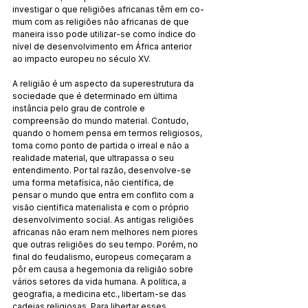
investigar o que religiões africanas têm em co­
mum com as religiões não africanas de que 
maneira isso pode utilizar-se como índice do 
nível de desenvolvimento em África anterior 
ao impacto europeu no século XV.
A religião é um aspecto da superestrutura da 
sociedade que é determinado em última 
instância pelo grau de controle e 
compreensão do mundo material. Contudo, 
quando o ho­mem pensa em termos religiosos, 
toma como ponto de par­tida o irreal e não a 
realidade material, que ultrapassa o seu 
entendimento. Por tal razão, desenvolve-se 
uma forma meta­fí­sica, não científica, de 
pensar o mundo que entra em conflito com a 
visão científica materialista e com o próprio 
desenvol­vimento social. As antigas religiões 
africanas não eram nem melhores nem piores 
que outras religiões do seu tempo. Po­rém, no 
final do feudalismo, europeus começaram a 
pôr em causa a hegemonia da religião sobre 
vários setores da vida humana. A política, a 
geografia, a medicina etc., libertam-se das 
cadeias religiosas. Para libertar esses 