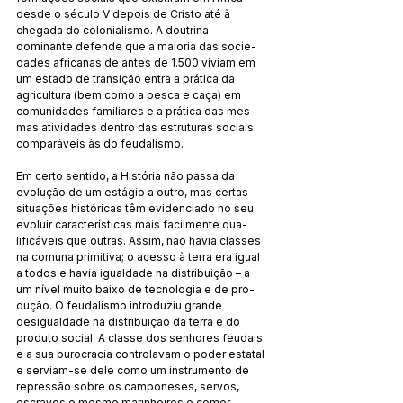
desde o século V depois de Cristo até à 
chegada do colonia­lismo. A doutrina 
dominante defende que a maioria das soci­e­
dades africanas de antes de 1.500 viviam em 
um es­tado de transição entra a prática da 
agricultura (bem como a pesca e caça) em 
comunidades familiares e a prática das mes­
mas ati­vidades dentro das estruturas sociais 
comparáveis às do feu­dalismo.
Em certo sentido, a História não passa da 
evolução de um estágio a outro, mas certas 
situações históricas têm evi­denciado no seu 
evoluir características mais facilmente qua­
lificáveis que outras. Assim, não havia classes 
na comuna pri­mitiva; o acesso à terra era igual 
a todos e havia igualdade na distribuição – a 
um nível muito baixo de tecnologia e de pro­
dução. O feudalismo introduziu grande 
desigualdade na dis­tribuição da terra e do 
produto social. A classe dos senhores feudais 
e a sua burocracia controlavam o poder estatal 
e ser­viam-se dele como um instrumento de 
repressão sobre os camponeses, servos, 
escravos e mesmo marinheiros e comer­