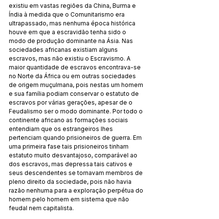
existiu em vastas re­gi­ões da China, Burma e 
Índia à medida que o Comunitarismo era 
ultrapassado, mas ne­nhuma época histórica 
houve em que a escravidão tenha sido o 
modo de produção dominante na Ásia. Nas 
sociedades africanas existiam alguns 
escravos, mas não existiu o Escravismo. A 
maior quantidade de escra­vos encontrava-se 
no Norte da África ou em outras sociedades 
de origem muçul­mana, pois nestas um homem 
e sua família podiam conservar o estatuto de 
escravos por várias gerações, apesar de o 
Feudalismo ser o modo dominante. Por todo o 
continente afri­cano as formações sociais 
entendiam que os estrangeiros lhes 
pertenciam quando prisioneiros de guerra. Em 
uma primeira fase tais prisioneiros tinham 
estatuto muito desvanta­joso, comparável ao 
dos escravos, mas de­pres­sa tais cativos e 
seus descendentes se tornavam membros de 
pleno di­reito da sociedade, pois não havia 
razão nenhuma para a ex­ploração perpétua do 
homem pelo homem em sistema que não 
feudal nem capitalista.