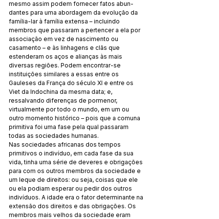
mesmo assim podem fornecer fatos abun­
dantes para uma abordagem da evolução da 
família-lar à fa­mília extensa – incluindo 
membros que passaram a pertencer a ela por 
associação em vez de nascimento ou 
casamento – e às linhagens e clãs que 
estenderam os aços e alianças às mais 
diversas regiões. Podem encontrar-se 
instituições similares a essas entre os 
Gauleses da França do século XI e entre os 
Viet da Indochina da mesma data; e, 
ressalvando diferenças de pormenor, 
virtualmente por todo o mundo, em um ou 
outro momento histórico – pois que a comuna 
primitiva foi uma fa­se pela qual passaram 
todas as sociedades humanas.
Nas sociedades africanas dos tempos 
primitivos o in­divíduo, em cada fase da sua 
vida, tinha uma série de deveres e obrigações 
para com os outros membros da sociedade e 
um leque de direitos: ou seja, coisas que ele 
ou ela podiam espe­rar ou pedir dos outros 
indivíduos. A idade era o fator deter­minante na 
extensão dos direitos e das obrigações. Os 
mem­bros mais velhos da sociedade eram 