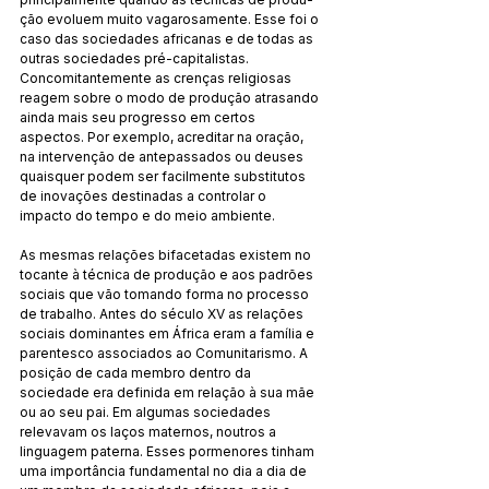
ção evoluem muito vagarosamente. Esse foi o 
caso das soci­edades africanas e de todas as 
outras sociedades pré-capita­listas. 
Concomitantemente as crenças religiosas 
reagem so­bre o modo de produção atrasando 
ainda mais seu progresso em certos 
aspectos. Por exemplo, acreditar na oração, 
na in­tervenção de antepassados ou deuses 
quaisquer podem ser facilmente substitutos 
de inovações destinadas a controlar o 
impacto do tempo e do meio ambiente. 
As mesmas relações bifacetadas existem no 
tocante à técnica de produção e aos padrões 
sociais que vão tomando forma no processo 
de trabalho. Antes do século XV as relações 
sociais dominantes em África eram a família e 
parentesco as­sociados ao Comunitarismo. A 
posição de cada membro den­tro da 
sociedade era definida em relação à sua mãe 
ou ao seu pai. Em algumas sociedades 
relevavam os laços maternos, noutros a 
linguagem paterna. Esses pormenores tinham 
uma importância fundamental no dia a dia de 