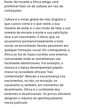
Norte. No tocante a África antiga, será 
preferível falar-se de culturas em vez de 
civilizações.
Cultura é o modo global de vida. Engloba o 
que o povo come e o que veste; a sua 
maneira de andar e o seu modo de falar, a sua 
maneira de encarar a morte e sua satisfação 
face a um nascimento. É óbvio que, se 
encararmos pormenoriza­da­mente o todo 
social, se encontrarão fatores peculiares em 
qualquer formação social. Em contrapartida, a 
África ao Sul do Saara constitui uma extensa 
comunidade onde as seme­lhan­ças são 
facilmente identificáveis. Por exemplo, a 
música e a dança desempenham papéis-
chave na sociedade africana “não 
contaminada”. Marcam a sua presença nos 
nascimen­tos, no luto, na iniciação, no 
casamento e, também, em mo­mentos de 
divertimento. África é o continente dos 
tambores e da percussão. Os povos africanos 
atingiram o máximo do a­perfeiçoamento 
nesse particular.