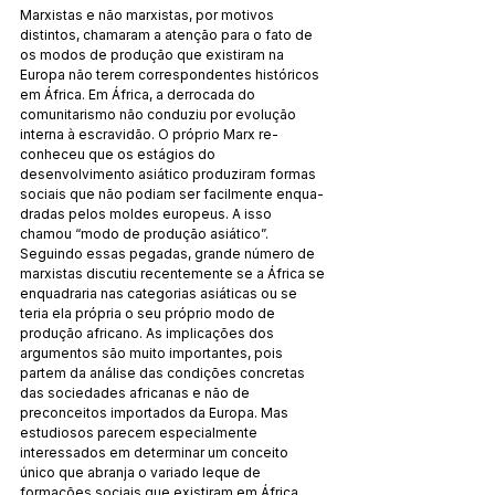
Marxistas e não marxistas, por motivos 
distintos, cha­maram a atenção para o fato de 
os modos de produção que existiram na 
Europa não terem correspondentes históricos 
em África. Em África, a derrocada do 
comunitarismo não con­duziu por evolução 
interna à escravidão. O próprio Marx re­
conheceu que os estágios do 
desenvolvimento asiático pro­duziram formas 
sociais que não podiam ser facilmente enqua­
dradas pelos moldes europeus. A isso 
chamou “modo de pro­dução asiático”. 
Seguindo essas pegadas, grande número de 
marxistas discutiu recentemente se a África se 
enquadraria nas categorias asiáticas ou se 
teria ela própria o seu próprio modo de 
produção africano. As implicações dos 
argumentos são muito importantes, pois 
partem da análise das condições concretas 
das sociedades africanas e não de 
preconceitos im­portados da Europa. Mas 
estudiosos parecem especial­mente 
interessados em determinar um conceito 
único que abranja o variado leque de 
formações sociais que existiram em África 