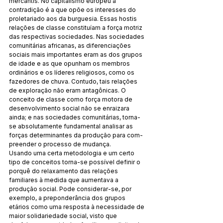
mercantis. No capi­talismo europeu a 
contradição é a que opõe os interesses do 
proletariado aos da burguesia. Essas hostis 
relações de classe constituíam a força motriz 
das respectivas sociedades. Nas sociedades 
comunitárias africanas, as diferenciações 
sociais mais importantes eram as dos grupos 
de idade e as que opu­nham os membros 
ordinários e os líderes religiosos, como os 
fazedores de chuva. Contudo, tais relações 
de exploração não eram antagônicas. O 
conceito de classe como força mo­tora de 
desenvolvimento social não se enraizara 
ainda; e nas so­cie­da­des comunitárias, torna-
se absolutamente fundamen­tal anali­sar as 
forças determinantes da produção para com­
pre­ender o processo de mudança.
Usando uma certa metodologia e um certo 
tipo de con­ceitos torna-se possível definir o 
porquê do relaxamento das relações 
familiares à medida que aumentava a 
produção so­cial. Pode considerar-se, por 
exemplo, a preponderância dos grupos 
etários como uma resposta à necessidade de 
maior solidariedade social, visto que 