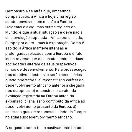
Demonstrou-se atrás que, em termos 
comparativos, a África é hoje uma região 
subdesenvolvida em relação à Eu­ropa 
Ocidental e a algumas outras regiões do 
Mundo; e que a atual situação se deve não a 
uma evolução separada – África por um lado, 
Europa por outro – mas à exploração. Como é 
sabido, a África manteve intensas e 
prolongadas relações com a Europa e é fato 
incontroverso que os contatos entre as duas 
sociedades alteram os seus respectivos 
rumos de desenvolvi­mento. Para prossecução 
dos objetivos deste livro serão ne­cessárias 
quatro operações: a) reconstituir o caráter do 
de­sen­volvimento africano anterior à chegada 
dos europeus; b) reconstruir o caráter da 
evolução registrada na Europa antes da 
expansão; c) analisar o contributo da África ao 
desenvolvi­mento presente da Europa; d) 
analisar o grau de responsabi­li­dade da Europa 
no atual subdesenvolvimento africano.
O segundo ponto foi exaustivamente tratado 