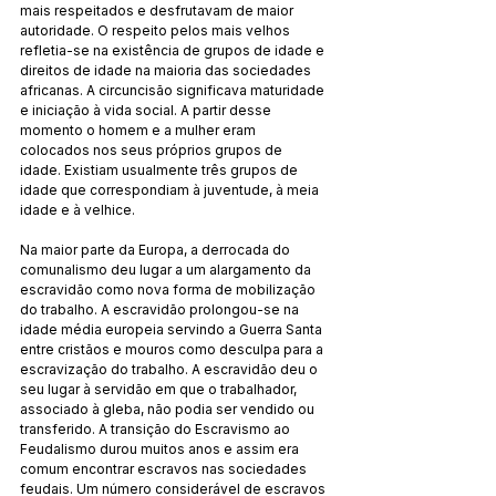
mais respeitados e des­frutavam de maior 
autoridade. O respeito pelos mais velhos 
refletia-se na existência de grupos de idade e 
direitos de idade na maioria das sociedades 
africanas. A circuncisão significava maturidade 
e iniciação à vida social. A partir desse 
momento o homem e a mulher eram 
colocados nos seus próprios gru­pos de 
idade. Existiam usualmente três grupos de 
idade que correspondiam à juventude, à meia 
idade e à velhice.
Na maior parte da Europa, a derrocada do 
comuna­lis­mo deu lugar a um alargamento da 
escravidão como nova for­ma de mobilização 
do trabalho. A escravidão prolon­gou-se na 
idade média europeia servindo a Guerra Santa 
en­tre cristãos e mouros como desculpa para a 
escravização do trabalho. A escravidão deu o 
seu lugar à servidão em que o tra­balhador, 
associado à gleba, não podia ser vendido ou 
transferido. A transição do Escravismo ao 
Feudalismo durou muitos anos e assim era 
comum encontrar escra­vos nas sociedades 
feudais. Um número considerável de es­cravos 