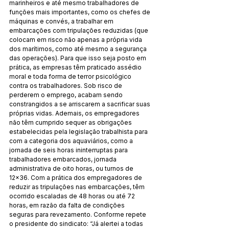
marinheiros e até mesmo trabalhadores de 
funções mais importantes, como os chefes de 
máquinas e convés, a trabalhar em 
embarcações com tripulações reduzidas (que 
colocam em risco não apenas a própria vida 
dos marítimos, como até mesmo a segurança 
das operações). Para que isso seja posto em 
prática, as empresas têm praticado assédio 
moral e toda forma de terror psicológico 
contra os trabalhadores. Sob risco de 
perderem o emprego, acabam sendo 
constrangidos a se arriscarem a sacrificar suas 
próprias vidas. Ademais, os empregadores 
não têm cumprido sequer as obrigações 
estabelecidas pela legislação trabalhista para 
com a categoria dos aquaviários, como a 
jornada de seis horas ininterruptas para 
trabalhadores embarcados, jornada 
administrativa de oito horas, ou turnos de 
12x36. Com a prática dos empregadores de 
reduzir as tripulações nas embarcações, têm 
ocorrido escaladas de 48 horas ou até 72 
horas, em razão da falta de condições 
seguras para revezamento. Conforme repete 
o presidente do sindicato: “Já alertei a todas 