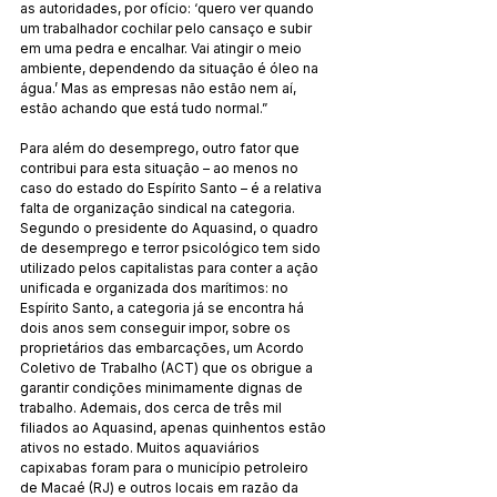
as autoridades, por ofício: ‘quero ver quando 
um trabalhador cochilar pelo cansaço e subir 
em uma pedra e encalhar. Vai atingir o meio 
ambiente, dependendo da situação é óleo na 
água.’ Mas as empresas não estão nem aí, 
estão achando que está tudo normal.”
Para além do desemprego, outro fator que 
contribui para esta situação – ao menos no 
caso do estado do Espírito Santo – é a relativa 
falta de organização sindical na categoria. 
Segundo o presidente do Aquasind, o quadro 
de desemprego e terror psicológico tem sido 
utilizado pelos capitalistas para conter a ação 
unificada e organizada dos marítimos: no 
Espírito Santo, a categoria já se encontra há 
dois anos sem conseguir impor, sobre os 
proprietários das embarcações, um Acordo 
Coletivo de Trabalho (ACT) que os obrigue a 
garantir condições minimamente dignas de 
trabalho. Ademais, dos cerca de três mil 
filiados ao Aquasind, apenas quinhentos estão 
ativos no estado. Muitos aquaviários 
capixabas foram para o município petroleiro 
de Macaé (RJ) e outros locais em razão da 