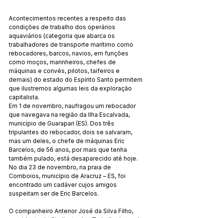
Acontecimentos recentes a respeito das 
condições de trabalho dos operários 
aquaviários (categoria que abarca os 
trabalhadores de transporte marítimo como 
rebocadores, barcos, navios, em funções 
como moços, marinheiros, chefes de 
máquinas e convés, pilotos, taifeiros e 
demais) do estado do Espírito Santo permitem 
que ilustremos algumas leis da exploração 
capitalista.
Em 1 de novembro, naufragou um rebocador 
que navegava na região da Ilha Escalvada, 
município de Guarapari (ES). Dos três 
tripulantes do rebocador, dois se salvaram, 
mas um deles, o chefe de máquinas Eric 
Barcelos, de 56 anos, por mais que tenha 
também pulado, está desaparecido até hoje. 
No dia 23 de novembro, na praia de 
Comboios, município de Aracruz – ES, foi 
encontrado um cadáver cujos amigos 
suspeitam ser de Eric Barcelos.
O companheiro Antenor José da Silva Filho, 