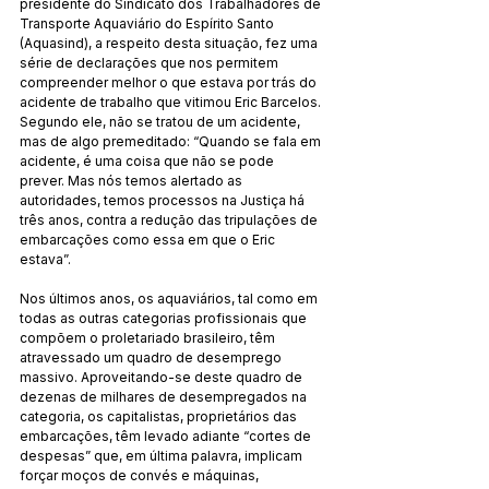
presidente do Sindicato dos Trabalhadores de 
Transporte Aquaviário do Espírito Santo 
(Aquasind), a respeito desta situação, fez uma 
série de declarações que nos permitem 
compreender melhor o que estava por trás do 
acidente de trabalho que vitimou Eric Barcelos. 
Segundo ele, não se tratou de um acidente, 
mas de algo premeditado: “Quando se fala em 
acidente, é uma coisa que não se pode 
prever. Mas nós temos alertado as 
autoridades, temos processos na Justiça há 
três anos, contra a redução das tripulações de 
embarcações como essa em que o Eric 
estava”.
Nos últimos anos, os aquaviários, tal como em 
todas as outras categorias profissionais que 
compõem o proletariado brasileiro, têm 
atravessado um quadro de desemprego 
massivo. Aproveitando-se deste quadro de 
dezenas de milhares de desempregados na 
categoria, os capitalistas, proprietários das 
embarcações, têm levado adiante “cortes de 
despesas” que, em última palavra, implicam 
forçar moços de convés e máquinas, 