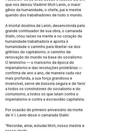
que nos deixou Vladimir Ilitch Lenin, o maior 
gênio da humanidade, o chefe, pai e mestre 
querido dos trabalhadores de todo o mundo.
A imortal doutrina de Lenin, desenvolvida pelo 
grande continuador de sua obra, o camarada 
Stalin, criou raízes na mente e no coração da 
humanidade trabalhadora e aponta à 
humanidade o caminho para libertar-se dos 
grilhões do capitalismo, o caminho de 
renovação do mundo na base do socialismo. 
O leninismo — o marxismo da época do 
imperialismo e das revoluções proletárias — 
confirma de ano a ano, de maneira cada vez 
mais profunda, a sua força grandiosa e 
invencível, serve de bússola segura e de farol 
a todos os construtores do socialismo e do 
comunismo, a todos os que lutam contra o 
imperialismo e contra a escravidão capitalista.
Por ocasião do primeiro aniversário da morte 
de V. I. Lenin disse o camarada Stalin:
“Recordai, amai, estudai Ilitch, nosso mestre e 
nosso chefe.