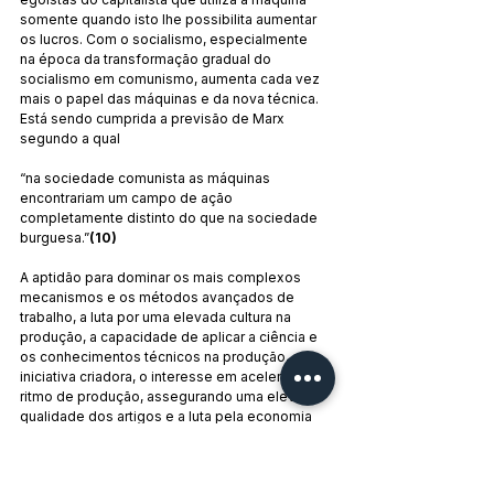
somente quando isto lhe possibilita aumentar 
os lucros. Com o socialismo, especialmente 
na época da transformação gradual do 
socialismo em comunismo, aumenta cada vez 
mais o papel das máquinas e da nova técnica. 
Está sendo cumprida a previsão de Marx 
segundo a qual
“na sociedade comunista as máquinas 
encontrariam um campo de ação 
completamente distinto do que na sociedade 
burguesa.”
(10)
A aptidão para dominar os mais complexos 
mecanismos e os métodos avançados de 
trabalho, a luta por uma elevada cultura na 
produção, a capacidade de aplicar a ciência e 
os conhecimentos técnicos na produção, a 
iniciativa criadora, o interesse em acelerar o 
ritmo de produção, assegurando uma elevada 
qualidade dos artigos e a luta pela economia 
de matérias primas, energia elétrica 
combustíveis e materiais, são traços 
característicos da emulação socialista na 