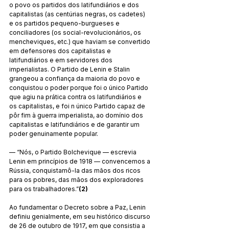
o povo os partidos dos latifundiários e dos 
capitalistas (as centúrias negras, os cadetes) 
e os partidos pequeno-burgueses e 
conciliadores (os social-revolucionários, os 
mencheviques, etc.) que haviam se convertido 
em defensores dos capitalistas e 
latifundiários e em servidores dos 
imperialistas. O Partido de Lenin e Stalin 
grangeou a confiança da maioria do povo e 
conquistou o poder porque foi o único Partido 
que agiu na prática contra os latifundiários e 
os capitalistas, e foi n único Partido capaz de 
pôr fim à guerra imperialista, ao domínio dos 
capitalistas e latifundiários e de garantir um 
poder genuinamente popular.
— “Nós, o Partido Bolchevique — escrevia 
Lenin em princípios de 1918 — convencemos a 
Rússia, conquistamô-la das mãos dos ricos 
para os pobres, das mãos dos exploradores 
para os trabalhadores.”
(2)
Ao fundamentar o Decreto sobre a Paz, Lenin 
definiu genialmente, em seu histórico discurso 
de 26 de outubro de 1917, em que consistia a 