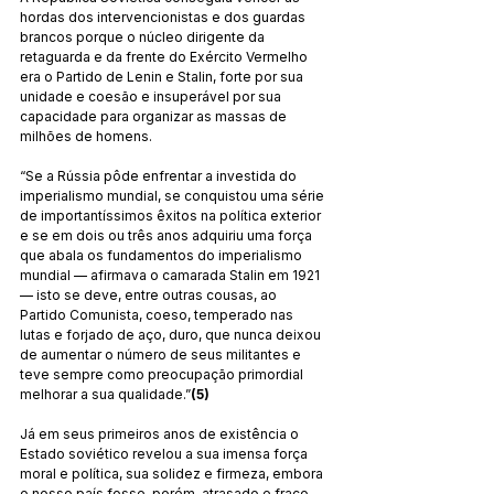
hordas dos intervencionistas e dos guardas 
brancos porque o núcleo dirigente da 
retaguarda e da frente do Exército Vermelho 
era o Partido de Lenin e Stalin, forte por sua 
unidade e coesão e insuperável por sua 
capacidade para organizar as massas de 
milhões de homens.
“Se a Rússia pôde enfrentar a investida do 
imperialismo mundial, se conquistou uma série 
de importantíssimos êxitos na política exterior 
e se em dois ou três anos adquiriu uma força 
que abala os fundamentos do imperialismo 
mundial — afirmava o camarada Stalin em 1921 
— isto se deve, entre outras cousas, ao 
Partido Comunista, coeso, temperado nas 
lutas e forjado de aço, duro, que nunca deixou 
de aumentar o número de seus militantes e 
teve sempre como preocupação primordial 
melhorar a sua qualidade.”
(5)
Já em seus primeiros anos de existência o 
Estado soviético revelou a sua imensa força 
moral e política, sua solidez e firmeza, embora 
o nosso país fosse, porém, atrasado e fraco 