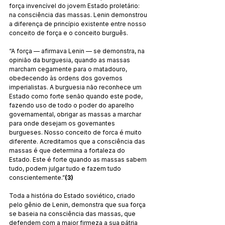
força invencível do jovem Estado proletário: 
na consciência das massas. Lenin demonstrou 
a diferença de princípio existente entre nosso 
conceito de força e o conceito burguês.
“A força — afirmava Lenin — se demonstra, na 
opinião da burguesia, quando as massas 
marcham cegamente para o matadouro, 
obedecendo às ordens dos governos 
imperialistas. A burguesia não reconhece um 
Estado como forte senão quando este pode, 
fazendo uso de todo o poder do aparelho 
governamental, obrigar as massas a marchar 
para onde desejam os governantes 
burgueses. Nosso conceito de forca é muito 
diferente. Acreditamos que a consciência das 
massas é que determina a fortaleza do 
Estado. Este é forte quando as massas sabem 
tudo, podem julgar tudo e fazem tudo 
conscientemente.”
(3)
Toda a história do Estado soviético, criado 
pelo gênio de Lenin, demonstra que sua força 
se baseia na consciência das massas, que 
defendem com a maior firmeza a sua pátria 