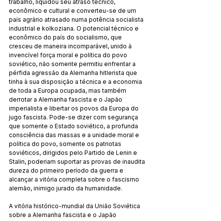
trabalho, liquidou seu atraso técnico, 
econômico e cultural e converteu-se de um 
país agrário atrasado numa potência socialista 
industrial e kolkoziana. O potencial técnico e 
econômico do país do socialismo, que 
cresceu de maneira incomparável, unido à 
invencível força moral e política do povo 
soviético, não somente permitiu enfrentar a 
pérfida agressão da Alemanha hitlerista que 
tinha à sua disposição a técnica e a economia 
de toda a Europa ocupada, mas também 
derrotar a Alemanha fascista e o Japão 
imperialista e libertar os povos da Europa do 
jugo fascista. Pode-se dizer com segurança 
que somente o Estado soviético, a profunda 
consciência das massas e a unidade moral e 
política do povo, somente os patriotas 
soviéticos, dirigidos pelo Partido de Lenin e 
Stalin, poderiam suportar as provas de inaudita 
dureza do primeiro período da guerra e 
alcançar a vitória completa sobre o fascismo 
alemão, inimigo jurado da humanidade.
A vitória histórico-mundial da União Soviética 
sobre a Alemanha fascista e o Japão 