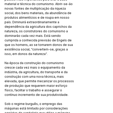
material e técnica do comunismo. Abrir-se-ão 
novas fontes de multiplicação da riqueza 
social, dos bens materiais, da abundância de 
produtos alimentícios e de roupa em nosso 
país. Diminuirá extraordinariamente a 
dependência da agricultura dos caprichos da 
natureza, os construtores do comunismo a 
dominarão cada vez mais. Está sendo 
cumprida a conhecida previsão de Engels de 
que os homens, ao se tornarem donos de sua 
existência social, “convertem-se, graças a 
isso, em donos da natureza”.
Na época da construção do comunismo 
cresce cada vez mais o equipamento da 
indústria, da agricultura, do transporte e da 
construção com uma nova técnica, mais 
elevada, que permite mecanizar os processos 
de produção que requerem maior esforço 
físico, facilitar o trabalho e assegurar o 
contínuo incremento de sua produtividade.
Sob o regime burguês, o emprego das 
máquinas está limitado por considerações 
egoístas do capitalista que utiliza a máquina 