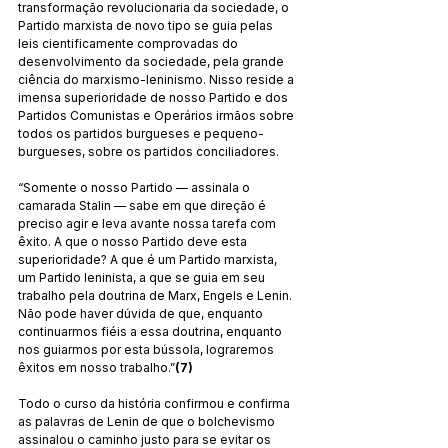
transformação revolucionaria da sociedade, o 
Partido marxista de novo tipo se guia pelas 
leis cientificamente comprovadas do 
desenvolvimento da sociedade, pela grande 
ciência do marxismo-leninismo. Nisso reside a 
imensa superioridade de nosso Partido e dos 
Partidos Comunistas e Operários irmãos sobre 
todos os partidos burgueses e pequeno-
burgueses, sobre os partidos conciliadores.
“Somente o nosso Partido — assinala o 
camarada Stalin — sabe em que direção é 
preciso agir e leva avante nossa tarefa com 
êxito. A que o nosso Partido deve esta 
superioridade? A que é um Partido marxista, 
um Partido leninista, a que se guia em seu 
trabalho pela doutrina de Marx, Engels e Lenin. 
Não pode haver dúvida de que, enquanto 
continuarmos fiéis a essa doutrina, enquanto 
nos guiarmos por esta bússola, lograremos 
êxitos em nosso trabalho.”
(7)
Todo o curso da história confirmou e confirma 
as palavras de Lenin de que o bolchevismo 
assinalou o caminho justo para se evitar os 