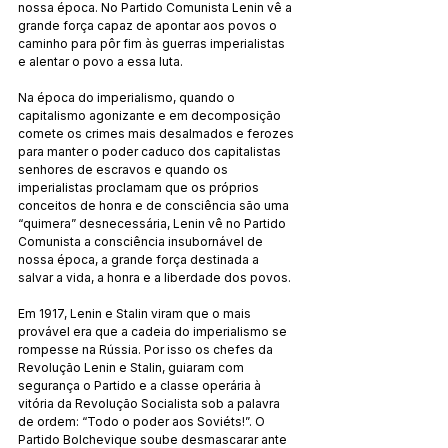
nossa época. No Partido Comunista Lenin vê a 
grande força capaz de apontar aos povos o 
caminho para pôr fim às guerras imperialistas 
e alentar o povo a essa luta.
Na época do imperialismo, quando o 
capitalismo agonizante e em decomposição 
comete os crimes mais desalmados e ferozes 
para manter o poder caduco dos capitalistas 
senhores de escravos e quando os 
imperialistas proclamam que os próprios 
conceitos de honra e de consciência são uma 
“quimera” desnecessária, Lenin vê no Partido 
Comunista a consciência insubornável de 
nossa época, a grande força destinada a 
salvar a vida, a honra e a liberdade dos povos.
Em 1917, Lenin e Stalin viram que o mais 
provável era que a cadeia do imperialismo se 
rompesse na Rússia. Por isso os chefes da 
Revolução Lenin e Stalin, guiaram com 
segurança o Partido e a classe operária à 
vitória da Revolução Socialista sob a palavra 
de ordem: “Todo o poder aos Soviéts!”. O 
Partido Bolchevique soube desmascarar ante 