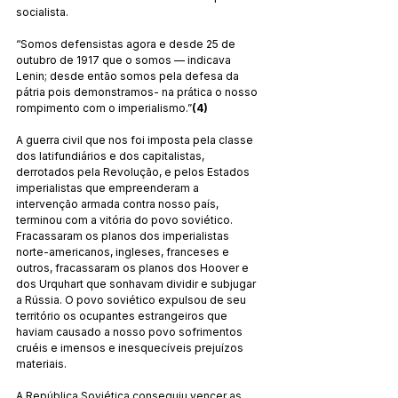
socialista.
“Somos defensistas agora e desde 25 de 
outubro de 1917 que o somos — indicava 
Lenin; desde então somos pela defesa da 
pátria pois demonstramos- na prática o nosso 
rompimento com o imperialismo.”
(4)
A guerra civil que nos foi imposta pela classe 
dos latifundiários e dos capitalistas, 
derrotados pela Revolução, e pelos Estados 
imperialistas que empreenderam a 
intervenção armada contra nosso país, 
terminou com a vitória do povo soviético. 
Fracassaram os planos dos imperialistas 
norte-americanos, ingleses, franceses e 
outros, fracassaram os planos dos Hoover e 
dos Urquhart que sonhavam dividir e subjugar 
a Rússia. O povo soviético expulsou de seu 
território os ocupantes estrangeiros que 
haviam causado a nosso povo sofrimentos 
cruéis e imensos e inesquecíveis prejuízos 
materiais.
A República Soviética conseguiu vencer as 