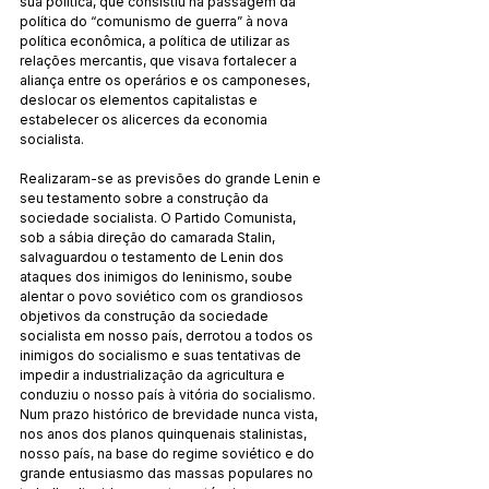
sua política, que consistiu na passagem da 
política do “comunismo de guerra” à nova 
política econômica, a política de utilizar as 
relações mercantis, que visava fortalecer a 
aliança entre os operários e os camponeses, 
deslocar os elementos capitalistas e 
estabelecer os alicerces da economia 
socialista.
Realizaram-se as previsões do grande Lenin e 
seu testamento sobre a construção da 
sociedade socialista. O Partido Comunista, 
sob a sábia direção do camarada Stalin, 
salvaguardou o testamento de Lenin dos 
ataques dos inimigos do leninismo, soube 
alentar o povo soviético com os grandiosos 
objetivos da construção da sociedade 
socialista em nosso país, derrotou a todos os 
inimigos do socialismo e suas tentativas de 
impedir a industrialização da agricultura e 
conduziu o nosso país à vitória do socialismo. 
Num prazo histórico de brevidade nunca vista, 
nos anos dos planos quinquenais stalinistas, 
nosso país, na base do regime soviético e do 
grande entusiasmo das massas populares no 