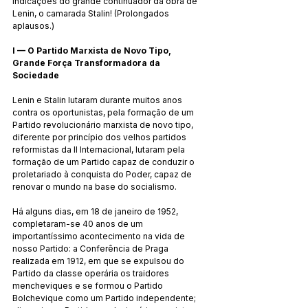
indicações do grande continuador da obra de 
Lenin, o camarada Stalin! (Prolongados 
aplausos.)
I — O Partido Marxista de Novo Tipo, 
Grande Força Transformadora da 
Sociedade
Lenin e Stalin lutaram durante muitos anos 
contra os oportunistas, pela formação de um 
Partido revolucionário marxista de novo tipo, 
diferente por princípio dos velhos partidos 
reformistas da II Internacional, lutaram pela 
formação de um Partido capaz de conduzir o 
proletariado à conquista do Poder, capaz de 
renovar o mundo na base do socialismo.
Há alguns dias, em 18 de janeiro de 1952, 
completaram-se 40 anos de um 
importantíssimo acontecimento na vida de 
nosso Partido: a Conferência de Praga 
realizada em 1912, em que se expulsou do 
Partido da classe operária os traidores 
mencheviques e se formou o Partido 
Bolchevique como um Partido independente; 