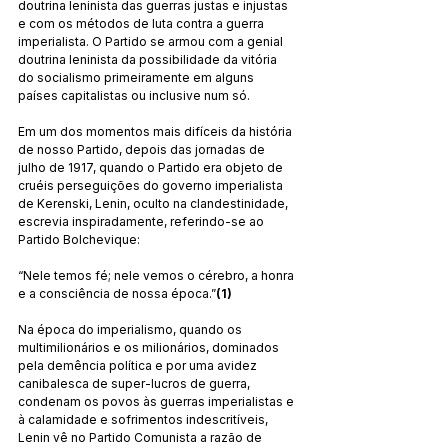
doutrina leninista das guerras justas e injustas 
e com os métodos de luta contra a guerra 
imperialista. O Partido se armou com a genial 
doutrina leninista da possibilidade da vitória 
do socialismo primeiramente em alguns 
países capitalistas ou inclusive num só.
Em um dos momentos mais difíceis da história 
de nosso Partido, depois das jornadas de 
julho de 1917, quando o Partido era objeto de 
cruéis perseguições do governo imperialista 
de Kerenski, Lenin, oculto na clandestinidade, 
escrevia inspiradamente, referindo-se ao 
Partido Bolchevique:
“Nele temos fé; nele vemos o cérebro, a honra 
e a consciência de nossa época.”
(1)
Na época do imperialismo, quando os 
multimilionários e os milionários, dominados 
pela demência política e por uma avidez 
canibalesca de super-lucros de guerra, 
condenam os povos às guerras imperialistas e 
à calamidade e sofrimentos indescritíveis, 
Lenin vê no Partido Comunista a razão de 