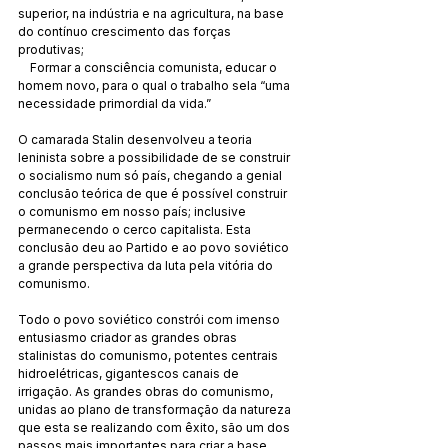
superior, na indústria e na agricultura, na base 
do contínuo crescimento das forças 
produtivas;
    Formar a consciência comunista, educar o 
homem novo, para o qual o trabalho sela “uma 
necessidade primordial da vida.”
O camarada Stalin desenvolveu a teoria 
leninista sobre a possibilidade de se construir 
o socialismo num só país, chegando a genial 
conclusão teórica de que é possível construir 
o comunismo em nosso país; inclusive 
permanecendo o cerco capitalista. Esta 
conclusão deu ao Partido e ao povo soviético 
a grande perspectiva da luta pela vitória do 
comunismo.
Todo o povo soviético constrói com imenso 
entusiasmo criador as grandes obras 
stalinistas do comunismo, potentes centrais 
hidroelétricas, gigantescos canais de 
irrigação. As grandes obras do comunismo, 
unidas ao plano de transformação da natureza 
que esta se realizando com êxito, são um dos 
passos mais importantes para criar a base 