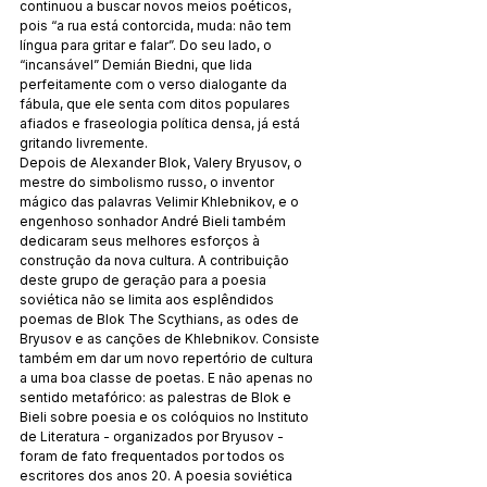
continuou a buscar novos meios poéticos, 
pois “a rua está contorcida, muda: não tem 
língua para gritar e falar”. Do seu lado, o 
“incansável” Demián Biedni, que lida 
perfeitamente com o verso dialogante da 
fábula, que ele senta com ditos populares 
afiados e fraseologia política densa, já está 
gritando livremente.
Depois de Alexander Blok, Valery Bryusov, o 
mestre do simbolismo russo, o inventor 
mágico das palavras Velimir Khlebnikov, e o 
engenhoso sonhador André Bieli também 
dedicaram seus melhores esforços à 
construção da nova cultura. A contribuição 
deste grupo de geração para a poesia 
soviética não se limita aos esplêndidos 
poemas de Blok The Scythians, as odes de 
Bryusov e as canções de Khlebnikov. Consiste 
também em dar um novo repertório de cultura 
a uma boa classe de poetas. E não apenas no 
sentido metafórico: as palestras de Blok e 
Bieli sobre poesia e os colóquios no Instituto 
de Literatura - organizados por Bryusov - 
foram de fato frequentados por todos os 
escritores dos anos 20. A poesia soviética 