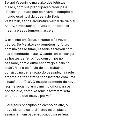
Sergei Yesenin, o mais alto dos letristas 
russos, com sua preocupação febril pela 
Rússia e por tudo que está vivo; o complexo 
mundo espiritual da poesia de Boris 
Pasternak, a forte arquitetura verbal de Nikolai 
Aseev, a meditação de Vera Inber sobre si 
mesma e seus tempos, nasceram.
O caminho era árduo, sinuoso e às vezes 
trágico. Se Maiakovsky penetrou no futuro 
com um passo firme, Yesenin escreveu com 
sua sinceridade inata: “Quando tento alcançar 
as hostes de ferro, fico com um pé no 
passado, com o outro escorrego e caio no 
chão”. Mas o estímulo de seu trabalho 
consistiu na peneiração do passado, na sede 
ardente de “penetrar a cada instante com uma 
situação de fúria”. O estabelecimento do novo 
regime social foi um caminho difícil para os 
poetas que, como Yesenin, “sofreram sem 
entender o que estava por vir”.
Fiel a seus princípios no campo da arte, o 
novo sistema cultural instou os artistas a 
assumirem um papel educativo na esfera 