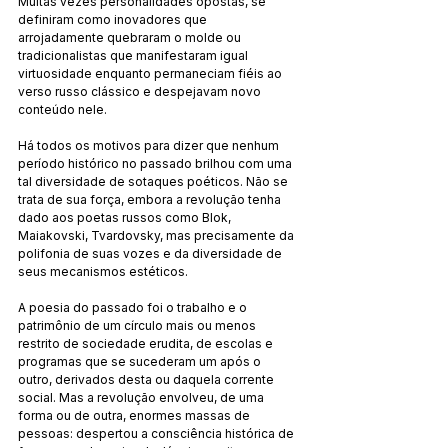
Muitas vezes personalidades opostas, se 
definiram como inovadores que 
arrojadamente quebraram o molde ou 
tradicionalistas que manifestaram igual 
virtuosidade enquanto permaneciam fiéis ao 
verso russo clássico e despejavam novo 
conteúdo nele.
Há todos os motivos para dizer que nenhum 
período histórico no passado brilhou com uma 
tal diversidade de sotaques poéticos. Não se 
trata de sua força, embora a revolução tenha 
dado aos poetas russos como Blok, 
Maiakovski, Tvardovsky, mas precisamente da 
polifonia de suas vozes e da diversidade de 
seus mecanismos estéticos.
A poesia do passado foi o trabalho e o 
patrimônio de um círculo mais ou menos 
restrito de sociedade erudita, de escolas e 
programas que se sucederam um após o 
outro, derivados desta ou daquela corrente 
social. Mas a revolução envolveu, de uma 
forma ou de outra, enormes massas de 
pessoas: despertou a consciência histórica de 