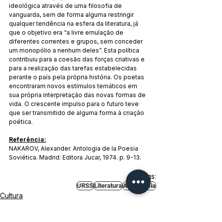
ideológica através de uma filosofia de 
vanguarda, sem de forma alguma restringir 
qualquer tendência na esfera da literatura, já 
que o objetivo era “a livre emulação de 
diferentes correntes e grupos, sem conceder 
um monopólio a nenhum deles”. Esta política 
contribuiu para a coesão das forças criativas e 
para a realização das tarefas estabelecidas 
perante o país pela própria história. Os poetas 
encontraram novos estímulos temáticos em 
sua própria interpretação das novas formas de 
vida. O crescente impulso para o futuro teve 
que ser transmitido de alguma forma à criação 
poética.
Referência:
NAKAROV, Alexander. Antologia de la Poesia 
Soviética. Madrid: Editora Jucar, 1974. p. 9-13.
Tags:
URSS
Literatura
Arte
Poesia
Cultura
Países Socialistas