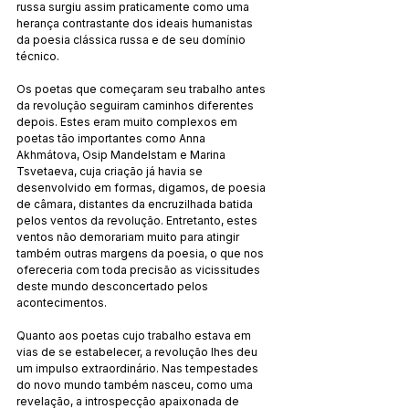
russa surgiu assim praticamente como uma 
herança contrastante dos ideais humanistas 
da poesia clássica russa e de seu domínio 
técnico.
Os poetas que começaram seu trabalho antes 
da revolução seguiram caminhos diferentes 
depois. Estes eram muito complexos em 
poetas tão importantes como Anna 
Akhmátova, Osip Mandelstam e Marina 
Tsvetaeva, cuja criação já havia se 
desenvolvido em formas, digamos, de poesia 
de câmara, distantes da encruzilhada batida 
pelos ventos da revolução. Entretanto, estes 
ventos não demorariam muito para atingir 
também outras margens da poesia, o que nos 
ofereceria com toda precisão as vicissitudes 
deste mundo desconcertado pelos 
acontecimentos.
Quanto aos poetas cujo trabalho estava em 
vias de se estabelecer, a revolução lhes deu 
um impulso extraordinário. Nas tempestades 
do novo mundo também nasceu, como uma 
revelação, a introspecção apaixonada de 