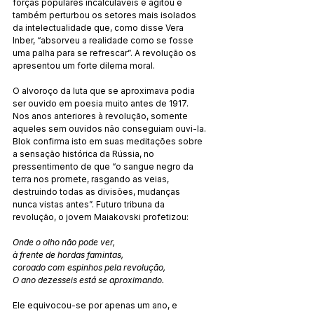
forças populares incalculáveis e agitou e 
também perturbou os setores mais isolados 
da intelectualidade que, como disse Vera 
Inber, “absorveu a realidade como se fosse 
uma palha para se refrescar”. A revolução os 
apresentou um forte dilema moral.
O alvoroço da luta que se aproximava podia 
ser ouvido em poesia muito antes de 1917. 
Nos anos anteriores à revolução, somente 
aqueles sem ouvidos não conseguiam ouvi-la. 
Blok confirma isto em suas meditações sobre 
a sensação histórica da Rússia, no 
pressentimento de que “o sangue negro da 
terra nos promete, rasgando as veias, 
destruindo todas as divisões, mudanças 
nunca vistas antes”. Futuro tribuna da 
revolução, o jovem Maiakovski profetizou:
Onde o olho não pode ver,
à frente de hordas famintas,
coroado com espinhos pela revolução,
O ano dezesseis está se aproximando.
Ele equivocou-se por apenas um ano, e 