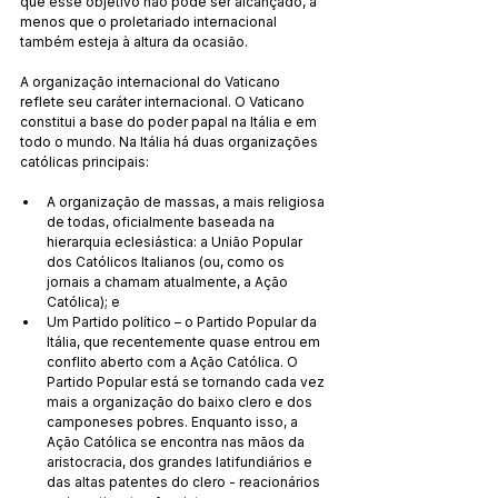
que esse objetivo não pode ser alcançado, a 
menos que o proletariado internacional 
também esteja à altura da ocasião.
A organização internacional do Vaticano 
reflete seu caráter internacional. O Vaticano 
constitui a base do poder papal na Itália e em 
todo o mundo. Na Itália há duas organizações 
católicas principais:
A organização de massas, a mais religiosa 
de todas, oficialmente baseada na 
hierarquia eclesiástica: a União Popular 
dos Católicos Italianos (ou, como os 
jornais a chamam atualmente, a Ação 
Católica); e
Um Partido político – o Partido Popular da 
Itália, que recentemente quase entrou em 
conflito aberto com a Ação Católica. O 
Partido Popular está se tornando cada vez 
mais a organização do baixo clero e dos 
camponeses pobres. Enquanto isso, a 
Ação Católica se encontra nas mãos da 
aristocracia, dos grandes latifundiários e 
das altas patentes do clero - reacionários 