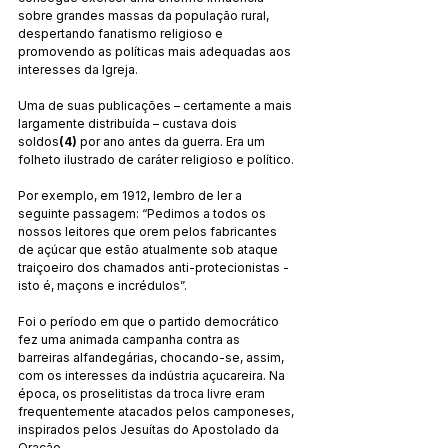
sobre grandes massas da população rural, 
despertando fanatismo religioso e 
promovendo as políticas mais adequadas aos 
interesses da Igreja.
Uma de suas publicações – certamente a mais 
largamente distribuída – custava dois 
soldos
(4) 
por ano antes da guerra. Era um 
folheto ilustrado de caráter religioso e político.
Por exemplo, em 1912, lembro de ler a 
seguinte passagem: “Pedimos a todos os 
nossos leitores que orem pelos fabricantes 
de açúcar que estão atualmente sob ataque 
traiçoeiro dos chamados anti-protecionistas - 
isto é, maçons e incrédulos”.
Foi o período em que o partido democrático 
fez uma animada campanha contra as 
barreiras alfandegárias, chocando-se, assim, 
com os interesses da indústria açucareira. Na 
época, os proselitistas da troca livre eram 
frequentemente atacados pelos camponeses, 
inspirados pelos Jesuítas do Apostolado da 
Oração.