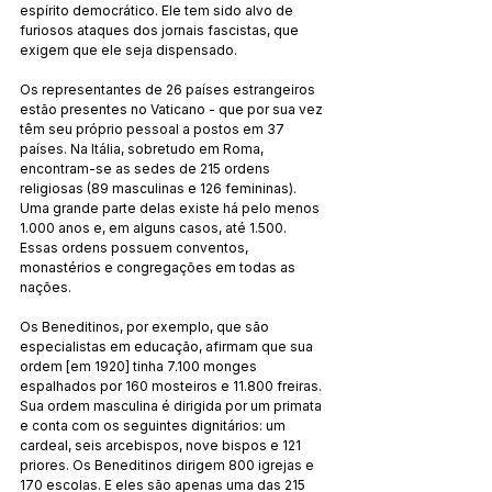
espírito democrático. Ele tem sido alvo de 
furiosos ataques dos jornais fascistas, que 
exigem que ele seja dispensado.
Os representantes de 26 países estrangeiros 
estão presentes no Vaticano - que por sua vez 
têm seu próprio pessoal a postos em 37 
países. Na Itália, sobretudo em Roma, 
encontram-se as sedes de 215 ordens 
religiosas (89 masculinas e 126 femininas). 
Uma grande parte delas existe há pelo menos 
1.000 anos e, em alguns casos, até 1.500. 
Essas ordens possuem conventos, 
monastérios e congregações em todas as 
nações.
Os Beneditinos, por exemplo, que são 
especialistas em educação, afirmam que sua 
ordem [em 1920] tinha 7.100 monges 
espalhados por 160 mosteiros e 11.800 freiras. 
Sua ordem masculina é dirigida por um primata 
e conta com os seguintes dignitários: um 
cardeal, seis arcebispos, nove bispos e 121 
priores. Os Beneditinos dirigem 800 igrejas e 
170 escolas. E eles são apenas uma das 215 