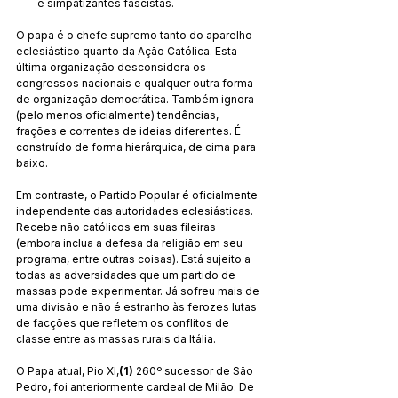
e simpatizantes fascistas.
O papa é o chefe supremo tanto do aparelho 
eclesiástico quanto da Ação Católica. Esta 
última organização desconsidera os 
congressos nacionais e qualquer outra forma 
de organização democrática. Também ignora 
(pelo menos oficialmente) tendências, 
frações e correntes de ideias diferentes. É 
construído de forma hierárquica, de cima para 
baixo.
Em contraste, o Partido Popular é oficialmente 
independente das autoridades eclesiásticas. 
Recebe não católicos em suas fileiras 
(embora inclua a defesa da religião em seu 
programa, entre outras coisas). Está sujeito a 
todas as adversidades que um partido de 
massas pode experimentar. Já sofreu mais de 
uma divisão e não é estranho às ferozes lutas 
de facções que refletem os conflitos de 
classe entre as massas rurais da Itália.
O Papa atual, Pio XI,
(1) 
260º sucessor de São 
Pedro, foi anteriormente cardeal de Milão. De 