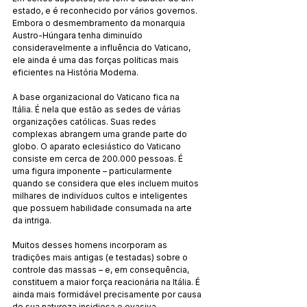
estado, e é reconhecido por vários governos. 
Embora o desmembramento da monarquia 
Austro-Húngara tenha diminuído 
consideravelmente a influência do Vaticano, 
ele ainda é uma das forças políticas mais 
eficientes na História Moderna.
A base organizacional do Vaticano fica na 
Itália. É nela que estão as sedes de várias 
organizações católicas. Suas redes 
complexas abrangem uma grande parte do 
globo. O aparato eclesiástico do Vaticano 
consiste em cerca de 200.000 pessoas. É 
uma figura imponente – particularmente 
quando se considera que eles incluem muitos 
milhares de indivíduos cultos e inteligentes 
que possuem habilidade consumada na arte 
da intriga.
Muitos desses homens incorporam as 
tradições mais antigas (e testadas) sobre o 
controle das massas – e, em consequência, 
constituem a maior força reacionária na Itália. É 
ainda mais formidável precisamente por causa 
de sua natureza insidiosa e evasiva.