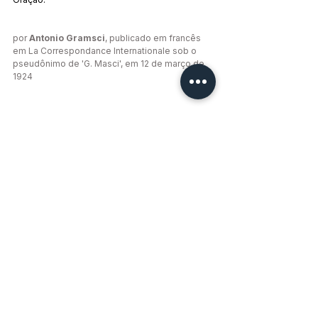
por 
Antonio Gramsci
, publicado em francês 
em La Correspondance Internationale sob o 
pseudônimo de 'G. Masci', em 12 de março de 
1924
Notas:
(1) Pio XI reinou como papa entre 1922 e 1939. 
Ele também foi o primeiro soberano da Cidade 
do Vaticano desde a sua criação, em 1929.
(2) Serrati foi um líder do Partido Socialista 
Italiano. Ele também editou o jornal Avanti! 
(3) Essa organização foi renomeada como a 
Congregação para a Evangelização dos Povos 
em 1982.
(4) Um soldo era uma moeda de prata cunhada 
pela primeira vez no século XII. Depois das 
reformas napoleônicas, um soldo era 