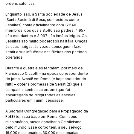
ordens católicas!
Enquanto isso, a Santa Sociedade de Jesus 
(Santa Società di Gesù, conhecidos como 
Jesuítas) conta oficialmente com 17.540 
membros, dos quais 8.586 são padres, 4.957 
são estudantes e 3.997 são irmãos leigos. Os 
Jesuítas são muito poderosos na Itália. Graças 
às suas intrigas, às vezes conseguem fazer 
sentir a sua influência nas fileiras dos partidos 
operários.
Durante a guerra eles tentaram, por meio de 
Francesco Ciccotti - na época correspondente 
do jornal Avanti! em Roma (e hoje apoiador do 
Nitti) – obter a promessa de Serrati
(2)
 que a 
campanha contra sua ordem (que foi 
encarregada de dirigir todas as escolas 
particulares em Turim) cessasse.
A Sagrada Congregação para a Propagação da 
Fé
(3)
 tem sua base em Roma. Com seus 
missionários, busca espalhar o Catolicismo 
pelo mundo. Esse corpo tem, a seu serviço, 
16.000 missionários, 30.000 missionárias, 