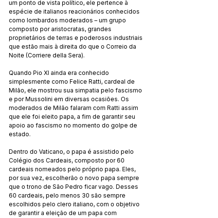
um ponto de vista político, ele pertence à 
espécie de italianos reacionários conhecidos 
como lombardos moderados – um grupo 
composto por aristocratas, grandes 
proprietários de terras e poderosos industriais 
que estão mais à direita do que o Correio da 
Noite (Corriere della Sera).
Quando Pio XI ainda era conhecido 
simplesmente como Felice Ratti, cardeal de 
Milão, ele mostrou sua simpatia pelo fascismo 
e por Mussolini em diversas ocasiões. Os 
moderados de Milão falaram com Ratti assim 
que ele foi eleito papa, a fim de garantir seu 
apoio ao fascismo no momento do golpe de 
estado.
Dentro do Vaticano, o papa é assistido pelo 
Colégio dos Cardeais, composto por 60 
cardeais nomeados pelo próprio papa. Eles, 
por sua vez, escolherão o novo papa sempre 
que o trono de São Pedro ficar vago. Desses 
60 cardeais, pelo menos 30 são sempre 
escolhidos pelo clero italiano, com o objetivo 
de garantir a eleição de um papa com 