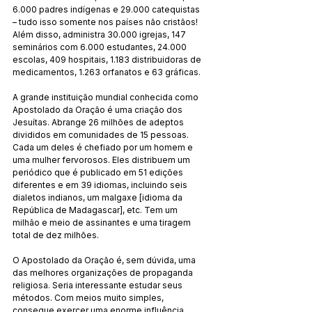
6.000 padres indígenas e 29.000 catequistas 
– tudo isso somente nos países não cristãos! 
Além disso, administra 30.000 igrejas, 147 
seminários com 6.000 estudantes, 24.000 
escolas, 409 hospitais, 1.183 distribuidoras de 
medicamentos, 1.263 orfanatos e 63 gráficas.
A grande instituição mundial conhecida como 
Apostolado da Oração é uma criação dos 
Jesuítas. Abrange 26 milhões de adeptos 
divididos em comunidades de 15 pessoas. 
Cada um deles é chefiado por um homem e 
uma mulher fervorosos. Eles distribuem um 
periódico que é publicado em 51 edições 
diferentes e em 39 idiomas, incluindo seis 
dialetos indianos, um malgaxe [idioma da 
República de Madagascar], etc. Tem um 
milhão e meio de assinantes e uma tiragem 
total de dez milhões.
O Apostolado da Oração é, sem dúvida, uma 
das melhores organizações de propaganda 
religiosa. Seria interessante estudar seus 
métodos. Com meios muito simples, 
consegue exercer uma enorme influência 