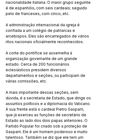
nacionalidade italiana. O maior grupo seguinte 
é de espanhóis, com seis cardeais; seguido 
pelo de franceses, com cinco, etc.
A administração internacional da igreja é 
confiada a um colégio de patriarcas e 
arcebispos. Eles são encarregados de vários 
ritos nacionais oficialmente reconhecidos.
A corte do pontífice se assemelha à 
organização governante de um grande 
estado. Cerca de 200 funcionários 
eclesiásticos presidem diversos 
departamentos e seções, ou participam de 
várias comissões, etc.
A mais importante dessas seções, sem 
dúvida, é a secretaria de Estado, que dirige os 
assuntos políticos e a diplomacia do Vaticano. 
À sua frente está o cardeal Pietro Gasparri, 
que já exerceu as funções de secretário de 
Estado ao lado dos dois papas anteriores. O 
Partido Popular foi criado sob a proteção de 
Gasparri. Ele é um homem poderoso e muito 
talentoso. Também se diz que ele tem um 