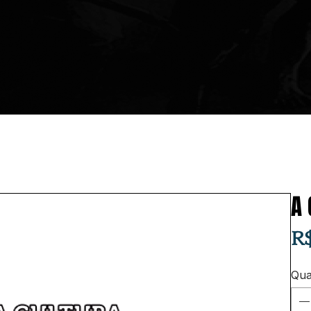
A 
R
Qua