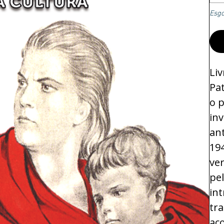
Esg
Li
Pat
o p
inv
ant
19
ve
pel
int
tra
ac