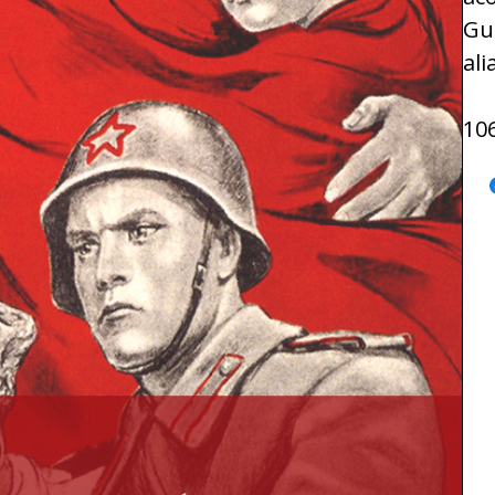
Gu
al
10