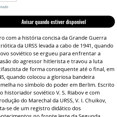
otado
Avisar quando estiver disponível
vro com a história concisa da Grande Guerra
riótica da URSS levada a cabo de 1941, quando
ovo soviético se ergueu para enfrentar a
asão do agressor hitlerista e travou a luta
ifascista de forma consequente até o final, em
45, quando colocou a gloriosa bandeira
rmelha no símbolo do poder em Berlim. Escrito
o historiador soviético V. S. Riabov e com
rodução do Marechal da URSS, V. I. Chuikov,
ta-se de um registro didático dos
ontecimentos no fronte leste da Segunda