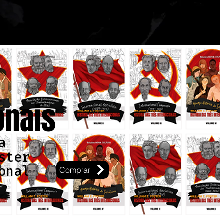
onais
a
ster
onal
Comprar