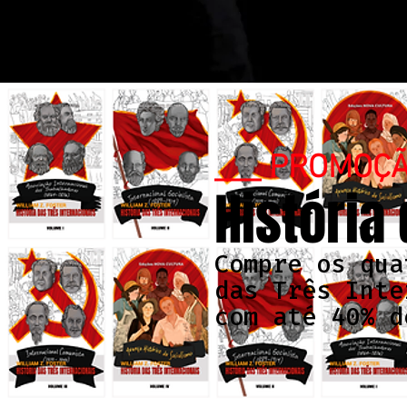
___ PROMOÇ
História
Compre os qua
das Três Inte
com até 40% d