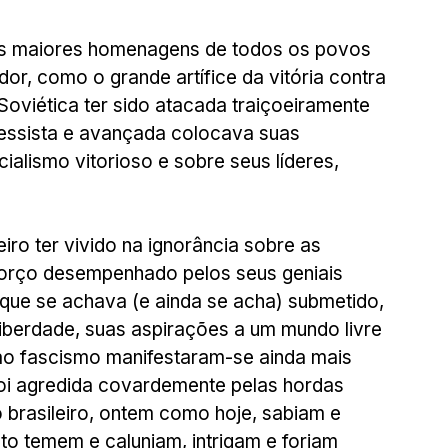
das maiores homenagens de todos os povos 
r, como o grande artífice da vitória contra 
Soviética ter sido atacada traiçoeiramente 
ressista e avançada colocava suas 
alismo vitorioso e sobre seus líderes, 
iro ter vivido na ignorância sobre as 
forço desempenhado pelos seus geniais 
 que se achava (e ainda se acha) submetido, 
liberdade, suas aspirações a um mundo livre 
 ao fascismo manifestaram-se ainda mais 
oi agredida covardemente pelas hordas 
 brasileiro, ontem como hoje, sabiam e 
o temem e caluniam, intrigam e forjam 