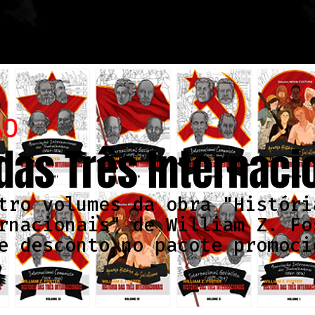
ÃO
 das Três Internaci
tro volumes da obra "Históri
rnacionais" de William Z. Fo
e desconto no pacote promoci