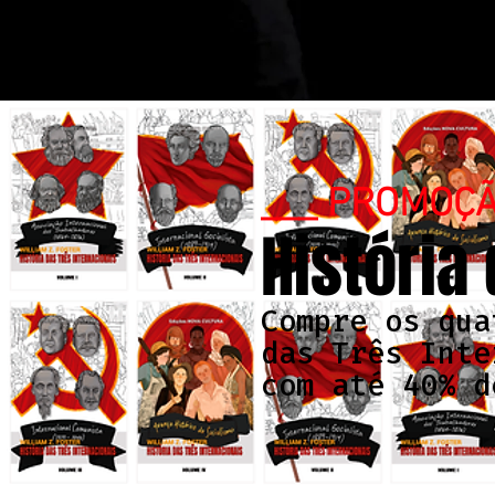
___ PROMOÇ
História
Compre os qua
das Três Inte
com até 40% d