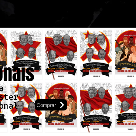
onais
a
ster
onal
Comprar