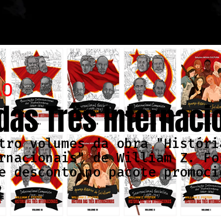
ÃO
 das Três Internaci
tro volumes da obra "Históri
rnacionais" de William Z. Fo
e desconto no pacote promoci