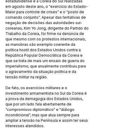
estadunidense e a Coreia do Sul realizadas 
em agosto deste ano, o “exercício do Estado-
Maior para controle de crises” e o “posto de 
comando conjunto”. Apesar das tentativas de 
negação de decisões das autoridades sul-
coreanas, Kim Yo Jong, dirigente do Partido do 
Trabalho da Coreia, foi firme na denúncia de 
que mesmo com os protestos internacionais, 
as manobras são exemplo coerente da 
política hostil dos Estados Unidos contra a 
República Popular Democrática da Coreia e 
que se trata de mais um ensaio de guerra do 
imperialismo, que anualmente contribuiu para 
o agravamento da situação política e da 
tensão militar na região.
De fato, os exercícios militares e o 
investimento armamentista no Sul da Coreia é 
a prova da demagogia dos Estados Unidos, 
que por um lado fala abertamente de 
“compromisso diplomático" e "diálogo 
incondicional", mas que atua sempre para 
ampliar a tensão na Península e assim ter seus 
interesses atendidos.