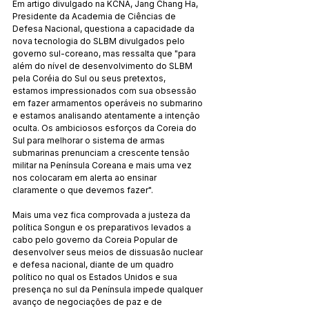
Em artigo divulgado na KCNA, Jang Chang Ha, 
Presidente da Academia de Ciências de 
Defesa Nacional, questiona a capacidade da 
nova tecnologia do SLBM divulgados pelo 
governo sul-coreano, mas ressalta que "para 
além do nível de desenvolvimento do SLBM 
pela Coréia do Sul ou seus pretextos, 
estamos impressionados com sua obsessão 
em fazer armamentos operáveis ​​no submarino 
e estamos analisando atentamente a intenção 
oculta. Os ambiciosos esforços da Coreia do 
Sul para melhorar o sistema de armas 
submarinas prenunciam a crescente tensão 
militar na Península Coreana e mais uma vez 
nos colocaram em alerta ao ensinar 
claramente o que devemos fazer".
Mais uma vez fica comprovada a justeza da 
política Songun e os preparativos levados a 
cabo pelo governo da Coreia Popular de 
desenvolver seus meios de dissuasão nuclear 
e defesa nacional, diante de um quadro 
político no qual os Estados Unidos e sua 
presença no sul da Península impede qualquer 
avanço de negociações de paz e de 