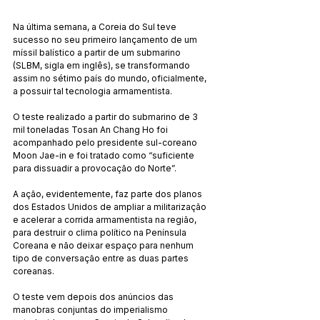
Na última semana, a Coreia do Sul teve 
sucesso no seu primeiro lançamento de um 
míssil balístico a partir de um submarino 
(SLBM, sigla em inglês), se transformando 
assim no sétimo país do mundo, oficialmente, 
a possuir tal tecnologia armamentista.
O teste realizado a partir do submarino de 3 
mil toneladas Tosan An Chang Ho foi 
acompanhado pelo presidente sul-coreano 
Moon Jae-in e foi tratado como “suficiente 
para dissuadir a provocação do Norte”.
A ação, evidentemente, faz parte dos planos 
dos Estados Unidos de ampliar a militarização 
e acelerar a corrida armamentista na região, 
para destruir o clima político na Península 
Coreana e não deixar espaço para nenhum 
tipo de conversação entre as duas partes 
coreanas.
O teste vem depois dos anúncios das 
manobras conjuntas do imperialismo 