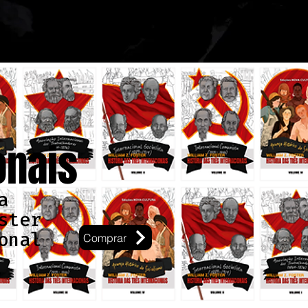
onais
a
ster
onal
Comprar