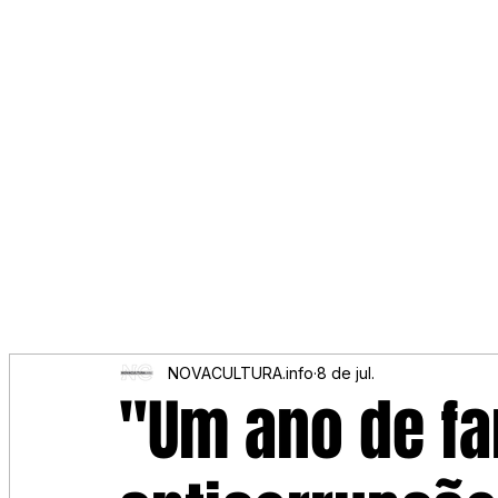
NOVACULTURA.info
8 de jul.
"Um ano de fa