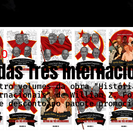
ÃO
 das Três Internaci
tro volumes da obra "Históri
rnacionais" de William Z. Fo
e desconto no pacote promoci