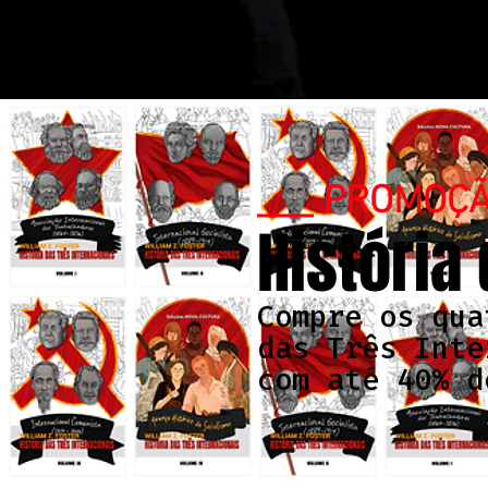
___ PROMOÇ
História
Compre os qua
das Três Inte
com até 40% d